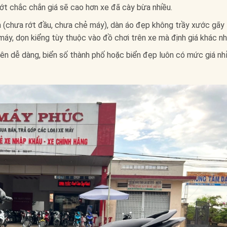
ớt chắc chắn giá sẽ cao hơn xe đã cày bừa nhiều.
 (chưa rớt đầu, chưa chẻ máy), dàn áo đẹp không trầy xước gãy
máy, dọn kiểng tùy thuộc vào đồ chơi trên xe mà định giá khác nh
ên dễ dàng, biển số thành phố hoặc biển đẹp luôn có mức giá nh