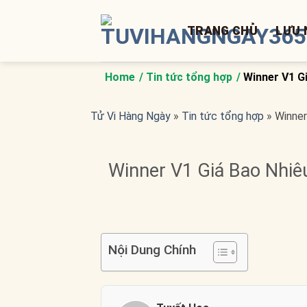
Bỏ
qua
TRANG CHỦ
LƯU 
nội
dung
Home
Tin tức tổng hợp
Winner V1 G
Tử Vi Hàng Ngày
»
Tin tức tổng hợp
»
Winner
Winner V1 Giá Bao Nhiê
Nội Dung Chính