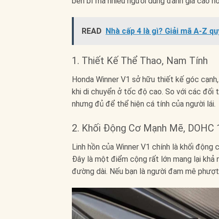
bền bỉ mà nhiều người dùng đánh giá cao h
READ
Nhà cấp 4 là gì? Giải mã A-Z q
1. Thiết Kế Thể Thao, Nam Tính
Honda Winner V1 sở hữu thiết kế góc cạnh,
khi di chuyển ở tốc độ cao. So với các đối
nhưng đủ để thể hiện cá tính của người lái.
2. Khối Động Cơ Mạnh Mẽ, DOHC 
Linh hồn của Winner V1 chính là khối động 
Đây là một điểm cộng rất lớn mang lại khả
đường dài. Nếu bạn là người đam mê phượt,