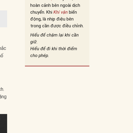
hoàn cảnh bên ngoài dịch
chuyển. Khi
Khí vận
biến
động, là nhịp điệu bên
trong cần được điều chỉnh.
Hiểu để chậm lại khi cần
giữ.
hắc
Hiểu để đi khi thời điểm
hố
cho phép.
h.
hặng