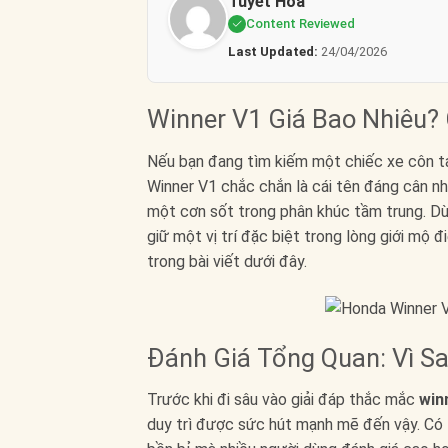
Tuyết Hoa
Content Reviewed
Last Updated:
24/04/2026
Winner V1 Giá Bao Nhiêu?
Nếu bạn đang tìm kiếm một chiếc xe côn ta
Winner V1 chắc chắn là cái tên đáng cân n
một cơn sốt trong phân khúc tầm trung. Dù 
giữ một vị trí đặc biệt trong lòng giới mộ đi
trong bài viết dưới đây.
Đánh Giá Tổng Quan: Vì S
Trước khi đi sâu vào giải đáp thắc mắc
win
duy trì được sức hút mạnh mẽ đến vậy. Có