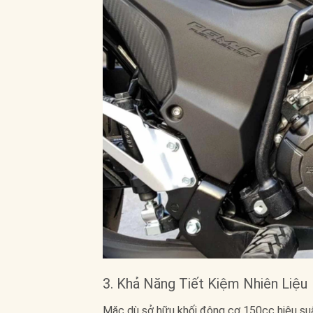
3. Khả Năng Tiết Kiệm Nhiên Liệu
Mặc dù sở hữu khối động cơ 150cc hiệu suất