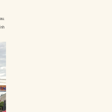
au.
ỉnh