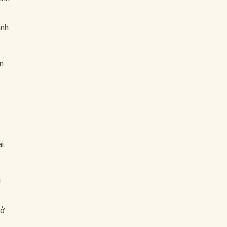
ạnh
n
i.
g
hở