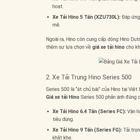
hoạt.
Xe Tải Hino 5 Tấn (XZU730L):
Đáp ứng 
mẽ.
Ngoài ra, Hino còn cung cấp dòng Hino Dutr
thêm sự lựa chọn về
giá xe tải hino
cho kh
2. Xe Tải Trung Hino Series 500
Series 500 là “át chủ bài” của Hino tại Việt
Giá xe tải Hino
Series 500 phản ánh đúng ch
Xe Tải Hino 6.4 Tấn (Series FC):
Vận hà
tiêu dùng.
Xe Tải Hino 9 Tấn (Series FG):
Tải trọn
khắt khe.