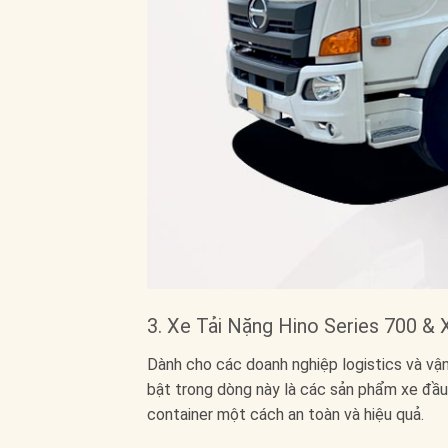
3. Xe Tải Nặng Hino Series 700 &
Dành cho các doanh nghiệp logistics và vậ
bật trong dòng này là các sản phẩm xe đầu 
container một cách an toàn và hiệu quả.