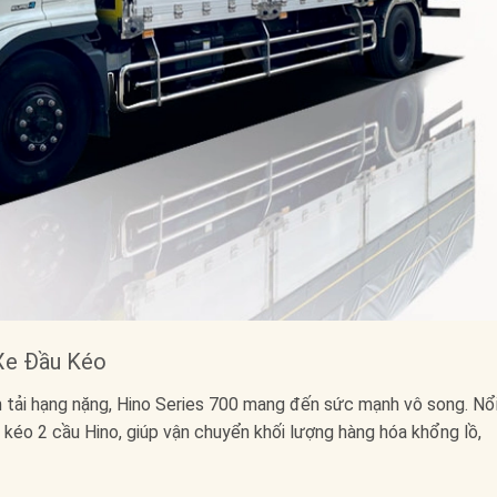
 Xe Đầu Kéo
n tải hạng nặng, Hino Series 700 mang đến sức mạnh vô song. Nổ
kéo 2 cầu Hino, giúp vận chuyển khối lượng hàng hóa khổng lồ,