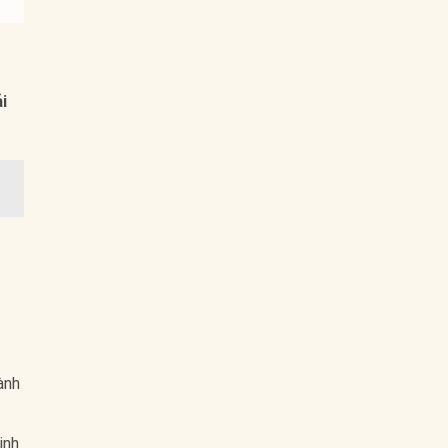
ải
ành
inh