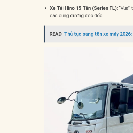
Xe Tải Hino 15 Tấn (Series FL):
“Vua” t
các cung đường đèo dốc.
READ
Thủ tục sang tên xe máy 2026: 