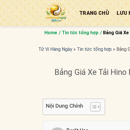
Bỏ
qua
TRANG CHỦ
LƯU 
nội
dung
Home
Tin tức tổng hợp
Bảng Giá Xe 
Tử Vi Hàng Ngày
»
Tin tức tổng hợp
»
Bảng G
Bảng Giá Xe Tải Hino 
Nội Dung Chính