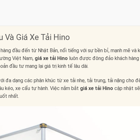
 Và Giá Xe Tải Hino
 hàng đầu đến từ Nhật Bản, nổi tiếng với sự bền bỉ, mạnh mẽ và 
 trường Việt Nam,
giá xe tải Hino
luôn được đông đảo khách hàng
ản đầu tư mang lại giá trị kinh tế lâu dài.
ới đa dạng các phân khúc từ xe tải nhẹ, tải trung, tải nặng cho đ
u kéo, xe cẩu tự hành. Việc nắm bắt
giá xe tải Hino
cập nhật sẽ
uốt nhất.