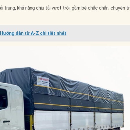
ải trung, khả năng chịu tải vượt trội, gầm bệ chắc chắn, chuyên tr
Hướng dẫn từ A-Z chi tiết nhất