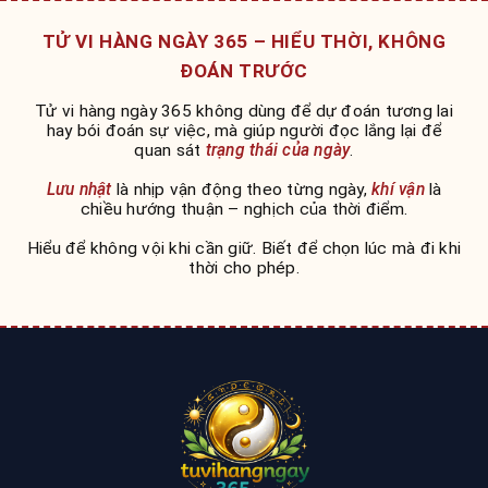
TỬ VI HÀNG NGÀY 365 – HIỂU THỜI, KHÔNG
ĐOÁN TRƯỚC
Tử vi hàng ngày 365 không dùng để dự đoán tương lai
hay bói đoán sự việc, mà giúp người đọc lắng lại để
quan sát
trạng thái của ngày
.
Lưu nhật
là nhịp vận động theo từng ngày,
khí vận
là
chiều hướng thuận – nghịch của thời điểm.
Hiểu để không vội khi cần giữ. Biết để chọn lúc mà đi khi
thời cho phép.