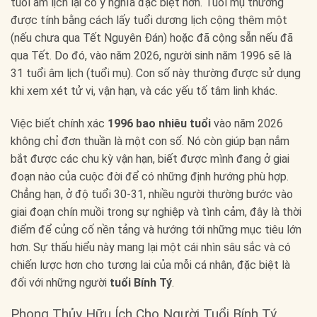
tuổi âm lịch lại có ý nghĩa đặc biệt hơn. Tuổi mụ thường
được tính bằng cách lấy tuổi dương lịch cộng thêm một
(nếu chưa qua Tết Nguyên Đán) hoặc đã cộng sẵn nếu đã
qua Tết. Do đó, vào năm 2026, người sinh năm 1996 sẽ là
31 tuổi âm lịch (tuổi mụ). Con số này thường được sử dụng
khi xem xét tử vi, vận hạn, và các yếu tố tâm linh khác.
Việc biết chính xác
1996 bao nhiêu tuổi
vào năm 2026
không chỉ đơn thuần là một con số. Nó còn giúp bạn nắm
bắt được các chu kỳ vận hạn, biết được mình đang ở giai
đoạn nào của cuộc đời để có những định hướng phù hợp.
Chẳng hạn, ở độ tuổi 30-31, nhiều người thường bước vào
giai đoạn chín muồi trong sự nghiệp và tình cảm, đây là thời
điểm để củng cố nền tảng và hướng tới những mục tiêu lớn
hơn. Sự thấu hiểu này mang lại một cái nhìn sâu sắc và có
chiến lược hơn cho tương lai của mỗi cá nhân, đặc biệt là
đối với những người
tuổi Bính Tý
.
Phong Thủy Hữu Ích Cho Người Tuổi Bính Tý