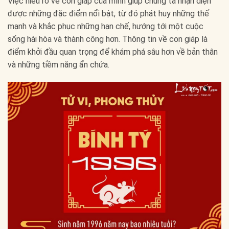
Việc hiểu rõ về con giáp của mình giúp chúng ta nhận diện
được những đặc điểm nổi bật, từ đó phát huy những thế
mạnh và khắc phục những hạn chế, hướng tới một cuộc
sống hài hòa và thành công hơn. Thông tin về con giáp là
điểm khởi đầu quan trọng để khám phá sâu hơn về bản thân
và những tiềm năng ẩn chứa.