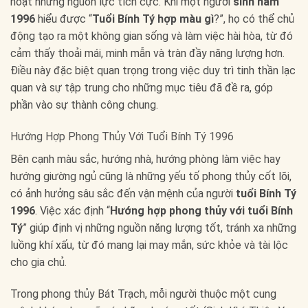
hoạt những nguồn lực tích cực. Khi một người
sinh năm
1996
hiểu được “
Tuổi Bính Tý hợp màu gì
?”, họ có thể chủ
động tạo ra một không gian sống và làm việc hài hòa, từ đó
cảm thấy thoải mái, minh mẫn và tràn đầy năng lượng hơn.
Điều này đặc biệt quan trọng trong việc duy trì tinh thần lạc
quan và sự tập trung cho những mục tiêu đã đề ra, góp
phần vào sự thành công chung.
Hướng Hợp Phong Thủy Với Tuổi Bính Tý 1996
Bên cạnh màu sắc, hướng nhà, hướng phòng làm việc hay
hướng giường ngủ cũng là những yếu tố phong thủy cốt lõi,
có ảnh hưởng sâu sắc đến vận mệnh của người
tuổi Bính Tý
1996
. Việc xác định “
Hướng hợp phong thủy với tuổi Bính
Tý
” giúp định vị những nguồn năng lượng tốt, tránh xa những
luồng khí xấu, từ đó mang lại may mắn, sức khỏe và tài lộc
cho gia chủ.
Trong phong thủy Bát Trạch, mỗi người thuộc một cung