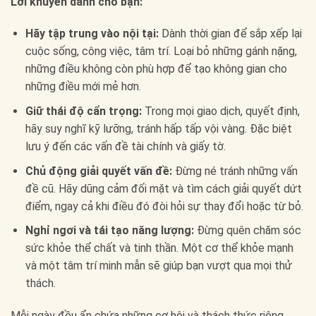
Lời khuyên dành cho bạn:
Hãy tập trung vào nội tại:
Dành thời gian để sắp xếp lại
cuộc sống, công việc, tâm trí. Loại bỏ những gánh nặng,
những điều không còn phù hợp để tạo không gian cho
những điều mới mẻ hơn.
Giữ thái độ cẩn trọng:
Trong mọi giao dịch, quyết định,
hãy suy nghĩ kỹ lưỡng, tránh hấp tấp vội vàng. Đặc biệt
lưu ý đến các vấn đề tài chính và giấy tờ.
Chủ động giải quyết vấn đề:
Đừng né tránh những vấn
đề cũ. Hãy dũng cảm đối mặt và tìm cách giải quyết dứt
điểm, ngay cả khi điều đó đòi hỏi sự thay đổi hoặc từ bỏ.
Nghỉ ngơi và tái tạo năng lượng:
Đừng quên chăm sóc
sức khỏe thể chất và tinh thần. Một cơ thể khỏe mạnh
và một tâm trí minh mẫn sẽ giúp bạn vượt qua mọi thử
thách.
Mỗi ngày đều ẩn chứa những cơ hội và thách thức riêng.