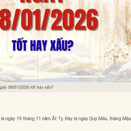
gày 08/01/2026 tốt hay xấu?
 là ngày 19 tháng 11 năm Ất Tỵ. Đây là ngày Quý Mão, tháng Mậu