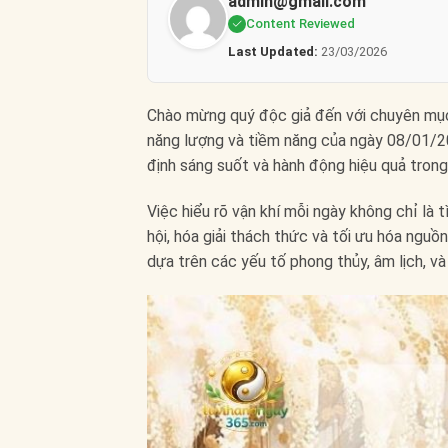
admin@gmail.com
Content Reviewed
Last Updated:
23/03/2026
Chào mừng quý độc giả đến với chuyên mục
năng lượng và tiềm năng của ngày 08/01/20
định sáng suốt và hành động hiệu quả trong
Việc hiểu rõ vận khí mỗi ngày không chỉ l
hội, hóa giải thách thức và tối ưu hóa nguồ
dựa trên các yếu tố phong thủy, âm lịch, v