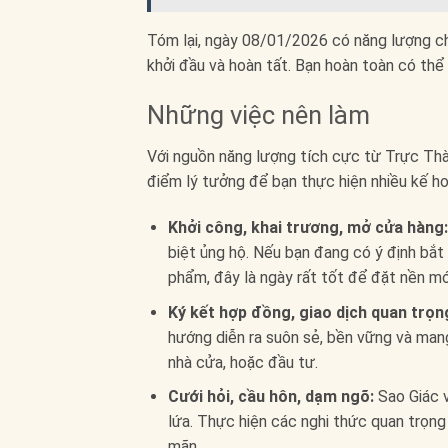
Tóm lại, ngày 08/01/2026 có năng lượng c
khởi đầu và hoàn tất. Bạn hoàn toàn có thể
Những việc nên làm
Với nguồn năng lượng tích cực từ Trực Thàn
điểm lý tưởng để bạn thực hiện nhiều kế h
Khởi công, khai trương, mở cửa hàng:
biệt ủng hộ. Nếu bạn đang có ý định bắt
phẩm, đây là ngày rất tốt để đặt nền mó
Ký kết hợp đồng, giao dịch quan trọn
hướng diễn ra suôn sẻ, bền vững và mang l
nhà cửa, hoặc đầu tư.
Cưới hỏi, cầu hôn, dạm ngõ:
Sao Giác 
lứa. Thực hiện các nghi thức quan trọng
mãn.