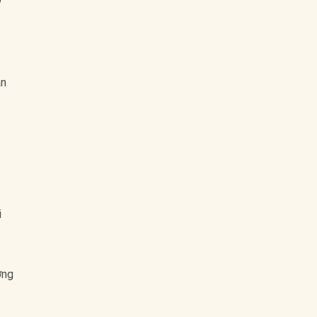
ận
i
ơng