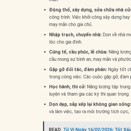
Động thổ, xây dựng, sửa chữa nhà cử
công trình. Việc khởi công xây dựng hay
may mắn cho gia chủ.
Nhập trạch, chuyển nhà:
Dọn về nhà mới
lộc cho gia đình.
Cúng tế, cầu phúc, lễ chùa:
Năng lượng 
cầu mong sự bình an, may mắn và phước l
Gặp gỡ đối tác, đàm phán:
Ngày tốt ch
trong công việc. Các cuộc gặp gỡ, đàm
Học hành, thi cử:
Năng lượng tập trung 
luyện và tham gia các kỳ thi quan trọng.
Dọn dẹp, sắp xếp lại không gian sống:
và làm việc, tạo ra môi trường tích cực,
READ
Tử Vi Ngày 16/02/2026: Tốt Xấ