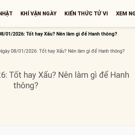
NHẬT
KHÍ VẬN NGÀY
KIẾN THỨC TỬ VI
XEM N
08/01/2026: Tốt hay Xấu? Nên làm gì để Hanh thông?
 Ngày 08/01/2026: Tốt hay Xấu? Nên làm gì để Hanh thông?
6: Tốt hay Xấu? Nên làm gì để Hanh
thông?