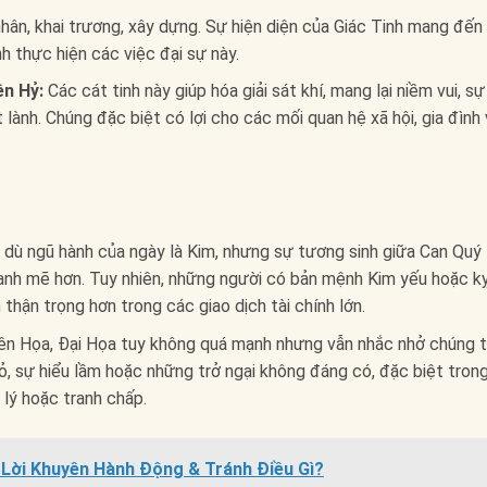
hân, khai trương, xây dựng. Sự hiện diện của Giác Tinh mang đến
h thực hiện các việc đại sự này.
ên Hỷ:
Các cát tinh này giúp hóa giải sát khí, mang lại niềm vui, sự
 lành. Chúng đặc biệt có lợi cho các mối quan hệ xã hội, gia đình 
dù ngũ hành của ngày là Kim, nhưng sự tương sinh giữa Can Quý
ạnh mẽ hơn. Tuy nhiên, những người có bản mệnh Kim yếu hoặc k
thận trọng hơn trong các giao dịch tài chính lớn.
ên Họa, Đại Họa tuy không quá mạnh nhưng vẫn nhắc nhở chúng 
ỏ, sự hiểu lầm hoặc những trở ngại không đáng có, đặc biệt tron
 lý hoặc tranh chấp.
 Lời Khuyên Hành Động & Tránh Điều Gì?