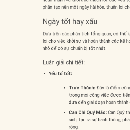
phần tạo nên một ngày hài hòa, thuận lợi ch
Ngày tốt hay xấu
Dựa trên các phân tích tổng quan, có thể 
lợi cho việc khởi sự và hoàn thành các kế h
nhỏ để có sự chuẩn bị tốt nhất.
Luận giải chi tiết:
Yếu tố tốt:
Trực Thành:
Đây là điểm cộng
trong mọi công việc được tiến
đưa đến giai đoạn hoàn thành 
Can Chi Quý Mão:
Can Quý th
sinh, tạo ra sự hanh thông, ph
rộng.