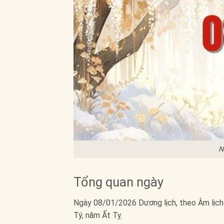
N
Tổng quan ngày
Ngày 08/01/2026 Dương lịch, theo Âm lịch
Tý, năm Ất Tỵ.