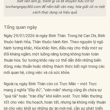
biết nên làm gì, tránh gì và lời khuyên hữu ích từ
tuvihangngay365.com để nắm bắt vận may, hóa giải rủi ro một
cách thực dụng và hiệu quả.
Tổng quan ngày
Ngày 29/01/2026 là ngày Bính Thân. Trong hệ Can Chi, Bính
thuộc hành Hỏa, Thân thuộc hành Kim. Theo nguyên lý ngũ
hành tương khắc, Hỏa khắc Kim, điều này cho thấy một sự
đối kháng ngầm, một luồng năng lượng không hoàn toàn
thuận hòa. Sự tương khắc này có thể dẫn đến những biến
động, mâu thuẫn hoặc những thách thức bất ngờ trong các
mối quan hệ, công việc và cả sức khỏe.
Ngoài ra, ngày Bính Thân còn có Trực Mãn – một Trực
mang ý nghĩa “đầy đủ”, “viên mãn” nhưng cũng ẩn chứa sự
“quá tải” hoặc “tràn đầy” khó kiểm soát. Trực Mãn thường
tốt cho việc thu hoạch, hoàn tất, nhưng lại không mấy thuận
lợi cho việc khởi sự những dự án mới mẻ, cần sự phát triển