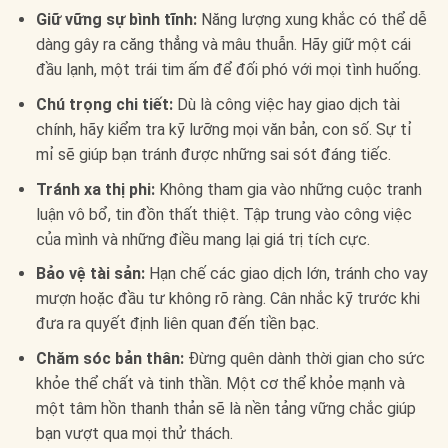
Giữ vững sự bình tĩnh:
Năng lượng xung khắc có thể dễ
dàng gây ra căng thẳng và mâu thuẫn. Hãy giữ một cái
đầu lạnh, một trái tim ấm để đối phó với mọi tình huống.
Chú trọng chi tiết:
Dù là công việc hay giao dịch tài
chính, hãy kiểm tra kỹ lưỡng mọi văn bản, con số. Sự tỉ
mỉ sẽ giúp bạn tránh được những sai sót đáng tiếc.
Tránh xa thị phi:
Không tham gia vào những cuộc tranh
luận vô bổ, tin đồn thất thiệt. Tập trung vào công việc
của mình và những điều mang lại giá trị tích cực.
Bảo vệ tài sản:
Hạn chế các giao dịch lớn, tránh cho vay
mượn hoặc đầu tư không rõ ràng. Cân nhắc kỹ trước khi
đưa ra quyết định liên quan đến tiền bạc.
Chăm sóc bản thân:
Đừng quên dành thời gian cho sức
khỏe thể chất và tinh thần. Một cơ thể khỏe mạnh và
một tâm hồn thanh thản sẽ là nền tảng vững chắc giúp
bạn vượt qua mọi thử thách.