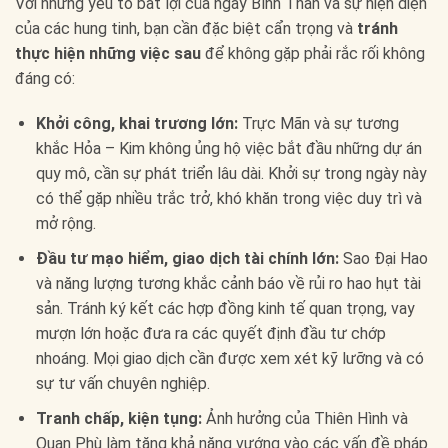
Với những yếu tố bất lợi của ngày Bính Thân và sự hiện diện
của các hung tinh, bạn cần đặc biệt cẩn trọng và
tránh
thực hiện những việc sau
để không gặp phải rắc rối không
đáng có:
Khởi công, khai trương lớn:
Trực Mãn và sự tương
khắc Hỏa – Kim không ủng hộ việc bắt đầu những dự án
quy mô, cần sự phát triển lâu dài. Khởi sự trong ngày này
có thể gặp nhiều trắc trở, khó khăn trong việc duy trì và
mở rộng.
Đầu tư mạo hiểm, giao dịch tài chính lớn:
Sao Đại Hao
và năng lượng tương khắc cảnh báo về rủi ro hao hụt tài
sản. Tránh ký kết các hợp đồng kinh tế quan trọng, vay
mượn lớn hoặc đưa ra các quyết định đầu tư chớp
nhoáng. Mọi giao dịch cần được xem xét kỹ lưỡng và có
sự tư vấn chuyên nghiệp.
Tranh chấp, kiện tụng:
Ảnh hưởng của Thiên Hình và
Quan Phù làm tăng khả năng vướng vào các vấn đề pháp