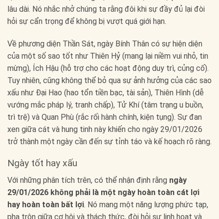
lâu dài. Nó nhắc nhở chúng ta rằng đôi khi sự đầy đủ lại đòi
hỏi sự cẩn trọng để không bị vượt quá giới hạn.
Về phương diện Thần Sát, ngày Bính Thân có sự hiện diện
của một số sao tốt như Thiên Hỷ (mang lại niềm vui nhỏ, tin
mừng), Ích Hậu (hỗ trợ cho các hoạt động duy trì, củng cố).
Tuy nhiên, cũng không thể bỏ qua sự ảnh hưởng của các sao
xấu như Đại Hao (hao tổn tiền bạc, tài sản), Thiên Hình (dễ
vướng mắc pháp lý, tranh chấp), Tử Khí (tâm trạng u buồn,
trì trệ) và Quan Phù (rắc rối hành chính, kiện tụng). Sự đan
xen giữa cát và hung tinh này khiến cho ngày 29/01/2026
trở thành một ngày cần đến sự tỉnh táo và kế hoạch rõ ràng.
Ngày tốt hay xấu
Với những phân tích trên, có thể nhận định rằng
ngày
29/01/2026 không phải là một ngày hoàn toàn cát lợi
hay hoàn toàn bất lợi
. Nó mang một năng lượng phức tạp,
pha trộn giữa cơ hội và thách thức, đòi hỏi sự linh hoạt và