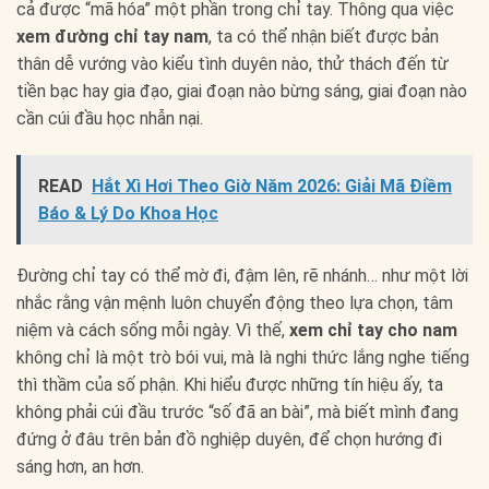
cả được “mã hóa” một phần trong chỉ tay. Thông qua việc
xem đường chỉ tay nam
, ta có thể nhận biết được bản
thân dễ vướng vào kiểu tình duyên nào, thử thách đến từ
tiền bạc hay gia đạo, giai đoạn nào bừng sáng, giai đoạn nào
cần cúi đầu học nhẫn nại.
READ
Hắt Xì Hơi Theo Giờ Năm 2026: Giải Mã Điềm
Báo & Lý Do Khoa Học
Đường chỉ tay có thể mờ đi, đậm lên, rẽ nhánh… như một lời
nhắc rằng vận mệnh luôn chuyển động theo lựa chọn, tâm
niệm và cách sống mỗi ngày. Vì thế,
xem chỉ tay cho nam
không chỉ là một trò bói vui, mà là nghi thức lắng nghe tiếng
thì thầm của số phận. Khi hiểu được những tín hiệu ấy, ta
không phải cúi đầu trước “số đã an bài”, mà biết mình đang
đứng ở đâu trên bản đồ nghiệp duyên, để chọn hướng đi
sáng hơn, an hơn.