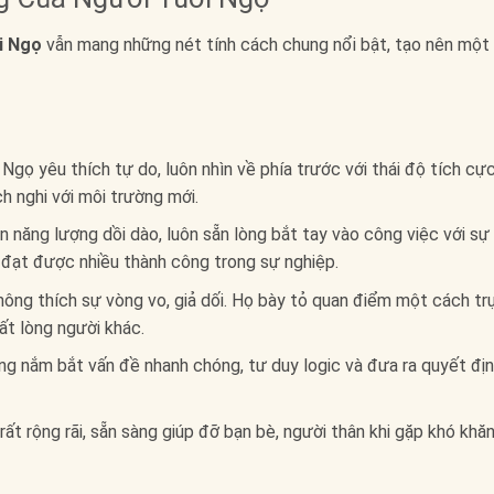
i Ngọ
vẫn mang những nét tính cách chung nổi bật, tạo nên một
Ngọ yêu thích tự do, luôn nhìn về phía trước với thái độ tích cực
h nghi với môi trường mới.
 năng lượng dồi dào, luôn sẵn lòng bắt tay vào công việc với sự
ọ đạt được nhiều thành công trong sự nghiệp.
ông thích sự vòng vo, giả dối. Họ bày tỏ quan điểm một cách tr
mất lòng người khác.
g nắm bắt vấn đề nhanh chóng, tư duy logic và đưa ra quyết đị
ất rộng rãi, sẵn sàng giúp đỡ bạn bè, người thân khi gặp khó khăn