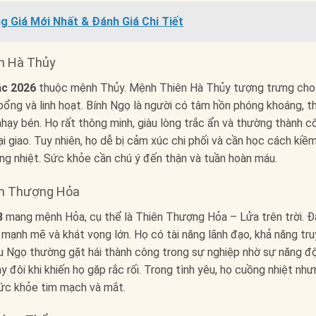
g Giá Mới Nhất & Đánh Giá Chi Tiết
ên Hà Thủy
ặc 2026
thuộc mệnh Thủy. Mệnh Thiên Hà Thủy tượng trưng cho
bổng và linh hoạt. Bính Ngọ là người có tâm hồn phóng khoáng, t
nhạy bén. Họ rất thông minh, giàu lòng trắc ẩn và thường thành c
ại giao. Tuy nhiên, họ dễ bị cảm xúc chi phối và cần học cách kiề
ng nhiệt. Sức khỏe cần chú ý đến thận và tuần hoàn máu.
ên Thượng Hỏa
8
mang mệnh Hỏa, cụ thể là Thiên Thượng Hỏa – Lửa trên trời. Đ
hí mạnh mẽ và khát vọng lớn. Họ có tài năng lãnh đạo, khả năng tr
u Ngọ thường gặt hái thành công trong sự nghiệp nhờ sự năng đ
y đôi khi khiến họ gặp rắc rối. Trong tình yêu, họ cuồng nhiệt nh
sức khỏe tim mạch và mắt.