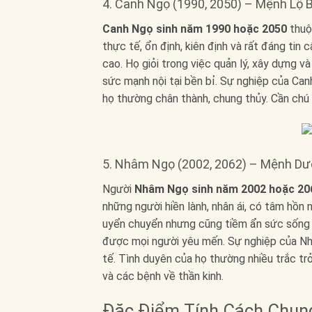
4. Canh Ngọ (1990, 2050) – Mệnh Lộ
Canh Ngọ sinh năm 1990 hoặc 2050
thuộ
thực tế, ổn định, kiên định và rất đáng tin 
cao. Họ giỏi trong việc quản lý, xây dựng và
sức mạnh nội tại bền bỉ. Sự nghiệp của Can
họ thường chân thành, chung thủy. Cần chú 
5. Nhâm Ngọ (2002, 2062) – Mệnh Dư
Người
Nhâm Ngọ sinh năm 2002 hoặc 20
những người hiền lành, nhân ái, có tâm hồ
uyển chuyển nhưng cũng tiềm ẩn sức sống m
được mọi người yêu mến. Sự nghiệp của Nhâ
tế. Tình duyên của họ thường nhiều trắc t
và các bệnh về thần kinh.
Đặc Điểm Tính Cách Chun