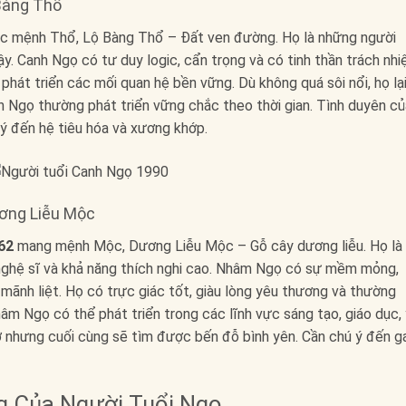
 Bàng Thổ
c mệnh Thổ, Lộ Bàng Thổ – Đất ven đường. Họ là những người
cậy. Canh Ngọ có tư duy logic, cẩn trọng và có tinh thần trách nh
 phát triển các mối quan hệ bền vững. Dù không quá sôi nổi, họ lạ
h Ngọ thường phát triển vững chắc theo thời gian. Tình duyên củ
ý đến hệ tiêu hóa và xương khớp.
ơng Liễu Mộc
62
mang mệnh Mộc, Dương Liễu Mộc – Gỗ cây dương liễu. Họ là
n nghệ sĩ và khả năng thích nghi cao. Nhâm Ngọ có sự mềm mỏng,
ãnh liệt. Họ có trực giác tốt, giàu lòng yêu thương và thường
m Ngọ có thể phát triển trong các lĩnh vực sáng tạo, giáo dục, 
rở nhưng cuối cùng sẽ tìm được bến đỗ bình yên. Cần chú ý đến g
g Của Người Tuổi Ngọ