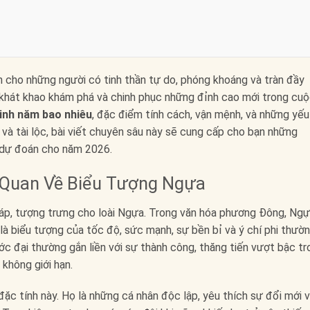
n cho những người có tinh thần tự do, phóng khoáng và tràn đầy
 khát khao khám phá và chinh phục những đỉnh cao mới trong cu
inh năm bao nhiêu
, đặc điểm tính cách, vận mệnh, và những yếu
à tài lộc, bài viết chuyên sâu này sẽ cung cấp cho bạn những
là dự đoán cho năm 2026.
 Quan Về Biểu Tượng Ngựa
iáp, tượng trưng cho loài Ngựa. Trong văn hóa phương Đông, Ng
là biểu tượng của tốc độ, sức mạnh, sự bền bỉ và ý chí phi thườn
c đại thường gắn liền với sự thành công, thăng tiến vượt bậc tr
không giới hạn.
c tính này. Họ là những cá nhân độc lập, yêu thích sự đổi mới 