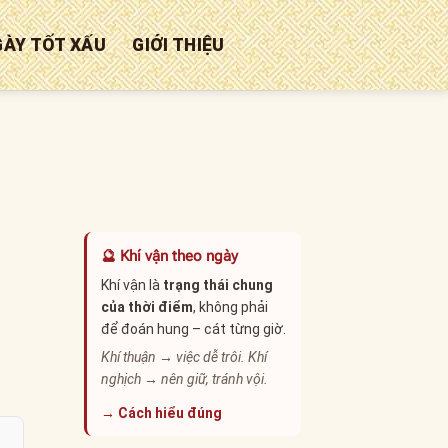
GÀY TỐT XẤU
GIỚI THIỆU
🔮 Khí vận theo ngày
Khí vận là
trạng thái chung
của thời điểm
, không phải
để đoán hung – cát từng giờ.
Khí thuận → việc dễ trôi. Khí
nghịch → nên giữ, tránh vội.
→ Cách hiểu đúng