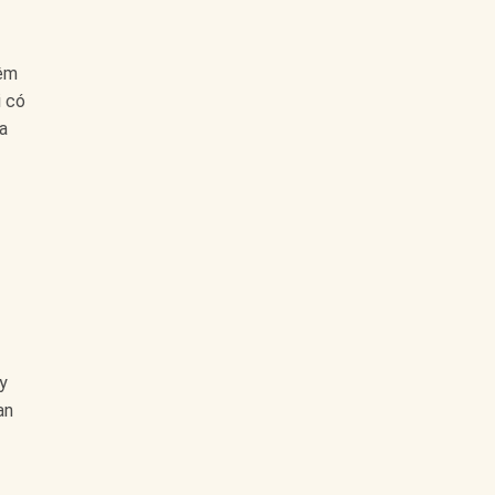
iệm
i có
a
y
an