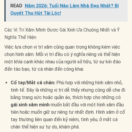
READ
Năm 2026: Tuổi Nào Làm Nhà Đẹp Nhất? Bí
Quyết Thu Hút Tài Lộc!
Các Vị Trí Xăm Mình Được Gái Xinh Ưa Chuộng Nhất và Ý
Nghĩa Thể Hiện
Việc lựa chọn vị trí xăm cũng quan trọng không kém việc
chọn hình xăm. Mỗi vị trí đều có ý nghĩa riêng và thể hiện
một khía cạnh khác nhau của người sở hữu, từ sự kín đáo
đến táo bạo, từ cá nhân đến công khai.
Cổ tay/Mắt cá chân:
Phù hợp với những hình xăm nhỏ,
tinh tế. Đây là những vị trí dễ thấy nhưng cũng dễ che đi
bằng trang sức hoặc quần áo, thích hợp cho những cô
gái xinh xăm mình
muốn bắt đầu với một hình xăm đầu
tiên hoặc muốn giữ sự riêng tư nhất định. Hình xăm ở cổ
tay thường liên quan đến kỷ niệm, tình yêu; ở mắt cá
chân thể hiện sự tự do, khám phá.