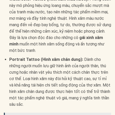
này mô phỏng hiệu ứng loang màu, chuyển sắc mượt mà
của tranh màu nước, tạo nên những tác phẩm mềm mại,
mơ màng và đầy tính nghệ thuật. Hình xăm màu nước
mang đến vẻ đẹp bay bổng, tự do, thường được sử dụng
để thể hiện những cảm xúc, kỷ niệm hoặc phong cảnh.
Đây là lựa chọn độc đáo cho những cô
gái xinh xăm
mình
muốn một hình xăm sống động và ấn tượng như
một bức tranh.
Portrait Tattoo (Hình xăm chân dung):
Dành cho
những người muốn lưu giữ hình ảnh của người thân, thú
cưng hoặc nhân vật yêu thích một cách chân thực trên
cơ thể. Loại hình xăm này đòi hỏi kỹ thuật cao, sự tỉ mỉ
và khả năng tái hiện chi tiết sống động của thợ xăm. Một
hình xăm chân dung được thực hiện tốt có thể trở thành
một tác phẩm nghệ thuật vô giá, mang ý nghĩa tinh thần
sâu sắc.