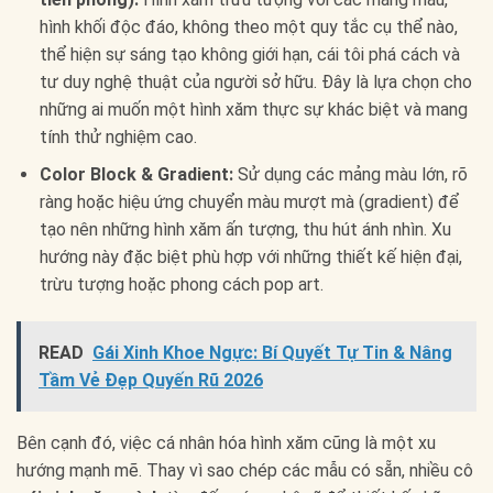
hình khối độc đáo, không theo một quy tắc cụ thể nào,
thể hiện sự sáng tạo không giới hạn, cái tôi phá cách và
tư duy nghệ thuật của người sở hữu. Đây là lựa chọn cho
những ai muốn một hình xăm thực sự khác biệt và mang
tính thử nghiệm cao.
Color Block & Gradient:
Sử dụng các mảng màu lớn, rõ
ràng hoặc hiệu ứng chuyển màu mượt mà (gradient) để
tạo nên những hình xăm ấn tượng, thu hút ánh nhìn. Xu
hướng này đặc biệt phù hợp với những thiết kế hiện đại,
trừu tượng hoặc phong cách pop art.
READ
Gái Xinh Khoe Ngực: Bí Quyết Tự Tin & Nâng
Tầm Vẻ Đẹp Quyến Rũ 2026
Bên cạnh đó, việc cá nhân hóa hình xăm cũng là một xu
hướng mạnh mẽ. Thay vì sao chép các mẫu có sẵn, nhiều cô