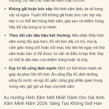
thương. Ưu tiên các loại vải mềm mại, cotton.
Không gãi hoặc bóc vảy:
Khi hình xăm lành, da sẽ bong
vảy và ngứa. Tuyệt đối không gãi hoặc bóc các lớp vảy
này vì có thể làm hỏng hình xăm, gây sẹo và nhiễm trùng.
Hãy để vảy bong ra tự nhiên.
Theo dõi các dấu hiệu bất thường:
Nếu nhận thấy hình
xăm sưng tấy quá mức, đỏ rát kéo dài, có mủ, mùi lạ,
cảm giác nóng sốt hoặc nổi mụn, hãy liên hệ ngay với thợ
xăm hoặc bác sĩ để được tư vấn và điều trị kịp thời. Đây
có thể là dấu hiệu của nhiễm trùng hoặc dị ứng.
Duy trì lối sống lành mạnh:
Một cơ thể khỏe mạnh sẽ
giúp da phục hồi tốt hơn. Ăn uống đầy đủ dinh dưỡng,
uống đủ nước và ngủ đủ giấc cũng góp phần quan trọng
trong việc giữ gìn vẻ đẹp của hình xăm.
Xu Hướng Hình Xăm Mới Nhất Dành Cho Gái Xinh
Xăm Mình Năm 2026: Sáng Tạo Không Giới Hạn