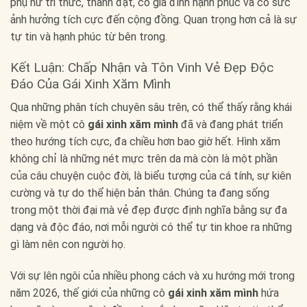
phụ nữ tri thức, thành đạt, có gia đình hạnh phúc và có sức
ảnh hưởng tích cực đến cộng đồng. Quan trọng hơn cả là sự
tự tin và hạnh phúc từ bên trong.
Kết Luận: Chấp Nhận và Tôn Vinh Vẻ Đẹp Độc
Đáo Của Gái Xinh Xăm Mình
Qua những phân tích chuyên sâu trên, có thể thấy rằng khái
niệm về một cô
gái xinh xăm mình
đã và đang phát triển
theo hướng tích cực, đa chiều hơn bao giờ hết. Hình xăm
không chỉ là những nét mực trên da mà còn là một phần
của câu chuyện cuộc đời, là biểu tượng của cá tính, sự kiên
cường và tự do thể hiện bản thân. Chúng ta đang sống
trong một thời đại mà vẻ đẹp được định nghĩa bằng sự đa
dạng và độc đáo, nơi mỗi người có thể tự tin khoe ra những
gì làm nên con người họ.
Với sự lên ngôi của nhiều phong cách và xu hướng mới trong
năm 2026, thế giới của những cô
gái xinh xăm mình
hứa