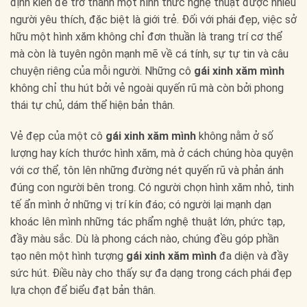
định kiến để trở thành một hình thức nghệ thuật được nhiều
người yêu thích, đặc biệt là giới trẻ. Đối với phái đẹp, việc sở
hữu một hình xăm không chỉ đơn thuần là trang trí cơ thể
mà còn là tuyên ngôn mạnh mẽ về cá tính, sự tự tin và câu
chuyện riêng của mỗi người. Những cô
gái xinh xăm mình
không chỉ thu hút bởi vẻ ngoài quyến rũ mà còn bởi phong
thái tự chủ, dám thể hiện bản thân.
Vẻ đẹp của một cô
gái xinh xăm mình
không nằm ở số
lượng hay kích thước hình xăm, mà ở cách chúng hòa quyện
với cơ thể, tôn lên những đường nét quyến rũ và phản ánh
đúng con người bên trong. Có người chọn hình xăm nhỏ, tinh
tế ẩn mình ở những vị trí kín đáo; có người lại mạnh dạn
khoác lên mình những tác phẩm nghệ thuật lớn, phức tạp,
đầy màu sắc. Dù là phong cách nào, chúng đều góp phần
tạo nên một hình tượng
gái xinh xăm mình
đa diện và đầy
sức hút. Điều này cho thấy sự đa dạng trong cách phái đẹp
lựa chọn để biểu đạt bản thân.