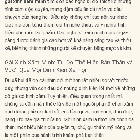
gái xinh xăm mình
tìm đến các nghệ sĩ để thiết kế những
hình xăm độc quyền, mang đậm dấu ấn cá nhân và câu
chuyện của riêng họ. Điều này không chỉ tạo nên sự khác
biệt mà còn tăng thêm giá trị nghệ thuật và ý nghĩa tinh
thần cho mỗi tác phẩm. Các nghệ sĩ xăm mình cũng ngày
càng được đánh giá cao hơn về khả năng sáng tạo và thiết
kế, biến họ thành những người kể chuyện bằng mực và kim.
Gái Xinh Xăm Mình: Tự Do Thể Hiện Bản Thân và
Vượt Qua Mọi Định Kiến Xã Hội
Dù xã hội đã có cái nhìn cởi mở hơn rất nhiều so với trước
đây, nhưng vẫn còn đâu đó những định kiến lỗi thời về những
cô gái có hình xăm. Tuy nhiên, điều quan trọng nhất mà
chúng ta cần nhận thức là việc một người phụ nữ chọn xăm
mình không hề nói lên bất cứ điều gì về tính cách, đạo đức,
năng lực hay giá trị của họ. Mỗi hình xăm là một lựa chọn cá
nhân, một biểu hiện của quyền tự chủ, gu thẩm mỹ riêng và
là một phần của hành trình khám phá bản thân.