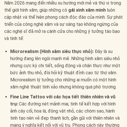
Năm 2026 mang đến nhiều xu hướng mới mẻ và thú vị trong
thế giới hình xăm, giúp những cô
gái xinh xăm mình
luôn
cập nhật và thể hiện phong cách độc đáo của mình. Sự phát
triển của công nghệ xăm và sự sáng tạo không ngừng của
các nghệ sĩ đã mở ra cánh cửa cho những ý tưởng táo bạo
và tinh tế:
Microrealism (Hình xăm siêu thực nhỏ):
Đây là xu
hướng đang lên ngôi mạnh mẽ. Những hình xăm siêu nhỏ
nhưng cực kỳ chi tiết, sống động và chân thực như một
bức ảnh thu nhỏ, đòi hỏi kỹ thuật đỉnh cao từ thợ xăm.
Microrealism lý tưởng cho những ai muốn có một hình
xăm nghệ thuật tinh xảo nhưng không quá phô trương.
Fine Line Tattoo với các họa tiết thiên nhiên và vũ
trụ:
Các đường nét mảnh mai, tinh tế kết hợp với hình
ảnh cây cối, hoa lá, động vật nhỏ, các chòm sao, hành
tinh tạo nên vẻ đẹp thanh lịch, gần gũi với thiên nhiên và
mang ý nghĩa kết nối với vũ trụ. Phong cách này thường