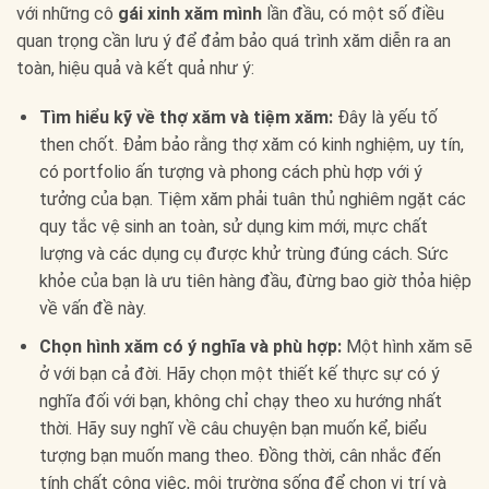
với những cô
gái xinh xăm mình
lần đầu, có một số điều
quan trọng cần lưu ý để đảm bảo quá trình xăm diễn ra an
toàn, hiệu quả và kết quả như ý:
Tìm hiểu kỹ về thợ xăm và tiệm xăm:
Đây là yếu tố
then chốt. Đảm bảo rằng thợ xăm có kinh nghiệm, uy tín,
có portfolio ấn tượng và phong cách phù hợp với ý
tưởng của bạn. Tiệm xăm phải tuân thủ nghiêm ngặt các
quy tắc vệ sinh an toàn, sử dụng kim mới, mực chất
lượng và các dụng cụ được khử trùng đúng cách. Sức
khỏe của bạn là ưu tiên hàng đầu, đừng bao giờ thỏa hiệp
về vấn đề này.
Chọn hình xăm có ý nghĩa và phù hợp:
Một hình xăm sẽ
ở với bạn cả đời. Hãy chọn một thiết kế thực sự có ý
nghĩa đối với bạn, không chỉ chạy theo xu hướng nhất
thời. Hãy suy nghĩ về câu chuyện bạn muốn kể, biểu
tượng bạn muốn mang theo. Đồng thời, cân nhắc đến
tính chất công việc, môi trường sống để chọn vị trí và