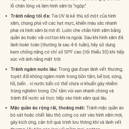
lỗ chân lông và làm hình xăm bị “ngộp”.
Tránh nắng tối đa:
Tia UV là kẻ thù số một của hình
xăm, chúng phá vỡ các hạt mực, khiến màu sắc nhanh
phai và hình xăm bị mờ đi. Luôn che chắn hình xăm bằng
quần áo hoặc vải cotton khi ra ngoài. Sau khi hình xăm đã
lành hoàn toàn (thường là sau 4-6 tuần), hãy sử dụng
kem chống nắng có chỉ số SPF cao (tối thiểu 30) khi tiếp
xúc với ánh nắng mặt trời.
Tránh ngâm nước lâu:
Trong giai đoạn lành vết thương,
tuyệt đối không ngâm mình trong bồn tắm, bể bơi, sông,
hồ, biển… vì nước bẩn có thể chứa vi khuẩn gây nhiễm
trùng nghiêm trọng. Chỉ tắm vòi sen nhanh chóng và
tránh để nước xả trực tiếp vào hình xăm quá lâu.
Mặc quần áo rộng rãi, thoáng mát:
Tránh mặc quần áo
bó sát hoặc chất liệu thô cứng cọ xát vào hình xăm mới,
gây kích ứng, cản trở quá trình lưu thông khí và lành vết