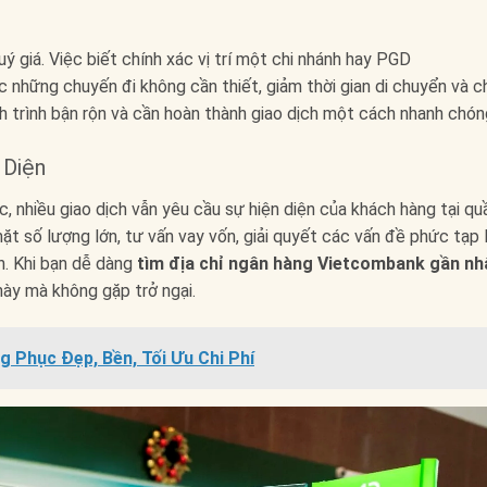
uý giá. Việc biết chính xác vị trí một chi nhánh hay PGD
 những chuyến đi không cần thiết, giảm thời gian di chuyển và c
ịch trình bận rộn và cần hoàn thành giao dịch một cách nhanh chón
 Diện
 nhiều giao dịch vẫn yêu cầu sự hiện diện của khách hàng tại quầ
ặt số lượng lớn, tư vấn vay vốn, giải quyết các vấn đề phức tạp 
n. Khi bạn dễ dàng
tìm địa chỉ ngân hàng Vietcombank gần nh
này mà không gặp trở ngại.
 Phục Đẹp, Bền, Tối Ưu Chi Phí