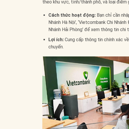
theo khu vực, tỉnh/thành phố, và loại điểm
Cách thức hoạt động:
Bạn chỉ cần nhậ
Nhánh Hà Nội’, ‘Vietcombank Chi Nhánh 
Nhánh Hải Phòng’ để xem thông tin chi tiế
Lợi ích:
Cung cấp thông tin chính xác về 
chuyển.