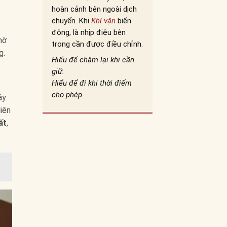
hoàn cảnh bên ngoài dịch
chuyển. Khi
Khí vận
biến
động, là nhịp điệu bên
hờ
trong cần được điều chỉnh.
g.
Hiểu để chậm lại khi cần
giữ.
Hiểu để đi khi thời điểm
cho phép.
y.
liên
ất
,