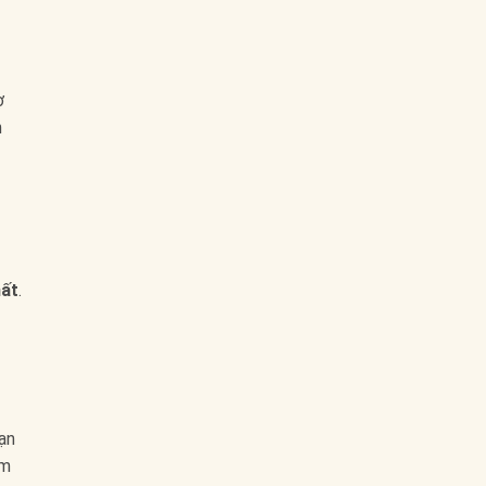
ợ
m
hất
.
ạn
ếm