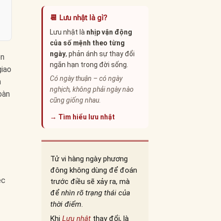
📆 Lưu nhật là gì?
Lưu nhật là
nhịp vận động
của số mệnh theo từng
ngày
, phản ánh sự thay đổi
ện
ngắn hạn trong đời sống.
giao
Có ngày thuận – có ngày
h
nghịch, không phải ngày nào
oàn
cũng giống nhau.
→ Tìm hiểu lưu nhật
Tử vi hàng ngày phương
đông không dùng để đoán
ệc
trước điều sẽ xảy ra, mà
để
nhìn rõ trạng thái của
thời điểm
.
Khi
Lưu nhật
thay đổi, là