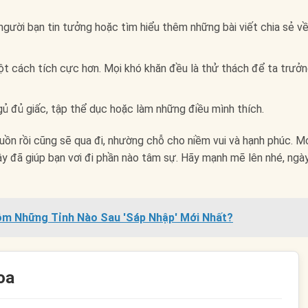
 người bạn tin tưởng hoặc tìm hiểu thêm những bài viết chia sẻ v
t cách tích cực hơn. Mọi khó khăn đều là thử thách để ta trưở
ủ đủ giấc, tập thể dục hoặc làm những điều mình thích.
uồn rồi cũng sẽ qua đi, nhường chỗ cho niềm vui và hạnh phúc. 
y đã giúp bạn vơi đi phần nào tâm sự. Hãy mạnh mẽ lên nhé, ngà
ồm Những Tỉnh Nào Sau 'Sáp Nhập' Mới Nhất?
oa