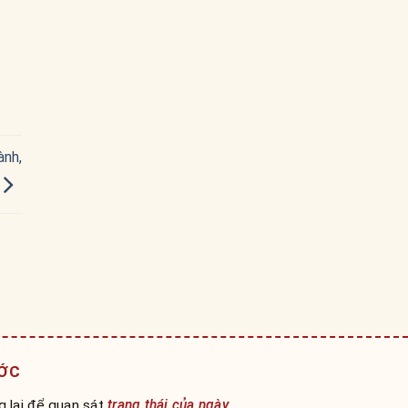
ành,
ƯỚC
g lại để quan sát
trạng thái của ngày
.