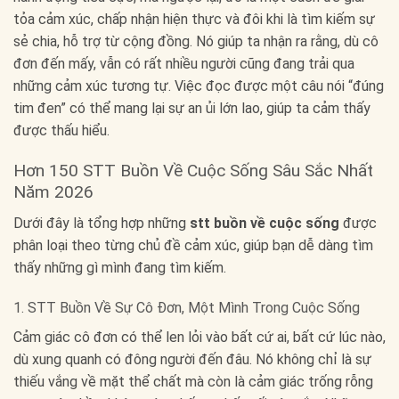
tỏa cảm xúc, chấp nhận hiện thực và đôi khi là tìm kiếm sự
sẻ chia, hỗ trợ từ cộng đồng. Nó giúp ta nhận ra rằng, dù cô
đơn đến mấy, vẫn có rất nhiều người cũng đang trải qua
những cảm xúc tương tự. Việc đọc được một câu nói “đúng
tim đen” có thể mang lại sự an ủi lớn lao, giúp ta cảm thấy
được thấu hiểu.
Hơn 150 STT Buồn Về Cuộc Sống Sâu Sắc Nhất
Năm 2026
Dưới đây là tổng hợp những
stt buồn về cuộc sống
được
phân loại theo từng chủ đề cảm xúc, giúp bạn dễ dàng tìm
thấy những gì mình đang tìm kiếm.
1. STT Buồn Về Sự Cô Đơn, Một Mình Trong Cuộc Sống
Cảm giác cô đơn có thể len lỏi vào bất cứ ai, bất cứ lúc nào,
dù xung quanh có đông người đến đâu. Nó không chỉ là sự
thiếu vắng về mặt thể chất mà còn là cảm giác trống rỗng