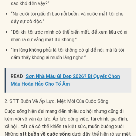
sao khó đến vậy?”
“Nụ cười tôi giấu đi bao nỗi buồn, và nước mắt tôi che
đậy sự cô độc.”
“Đôi khi tôi ước mình có thể biến mất, để xem liệu có ai
nhận ra sự vắng mặt đó không.”
“Im lặng không phải là tôi không có gì để nói, mà là tôi
cảm thấy không ai muốn lắng nghe.”
READ
Sơn Nhà Màu Gì Đẹp 2026? Bí Quyết Chọn
Màu Hoàn Hảo Cho Tổ Ấm
2. STT Buồn Về Áp Lực, Mệt Mỏi Của Cuộc Sống
Cuộc sống hiện đại mang đến nhiều cơ hội nhưng cũng đi
kèm với vô vàn áp lực. Áp lực công việc, tài chính, gia đình,
xã hội… tất cả có thể khiến ta kiệt sức, muốn buông xuôi.
Những
stt buồn về cuộc sống
dưới đây thể hiện rõ sự mệt