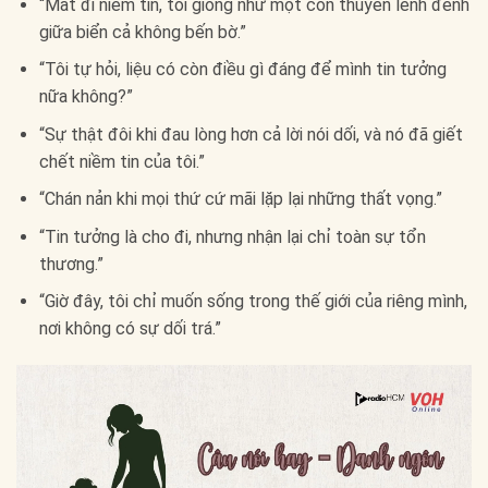
“Mất đi niềm tin, tôi giống như một con thuyền lênh đênh
giữa biển cả không bến bờ.”
“Tôi tự hỏi, liệu có còn điều gì đáng để mình tin tưởng
nữa không?”
“Sự thật đôi khi đau lòng hơn cả lời nói dối, và nó đã giết
chết niềm tin của tôi.”
“Chán nản khi mọi thứ cứ mãi lặp lại những thất vọng.”
“Tin tưởng là cho đi, nhưng nhận lại chỉ toàn sự tổn
thương.”
“Giờ đây, tôi chỉ muốn sống trong thế giới của riêng mình,
nơi không có sự dối trá.”