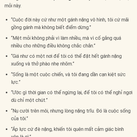
mỏi này.
“Cuộc đời này cứ như một gánh nặng vô hình, tôi cứ mãi
gồng gánh mà không biết điểm dừng.”
“Mệt mỏi không phải vì làm nhiều, mà vì cố gắng quá
nhiều cho những điều không chắc chắn.”
“Giá như có một nơi để tôi có thể đặt hết gánh nặng
xuống và thở phào nhẹ nhõm.”
“Sống là một cuộc chiến, và tôi đang dần cạn kiệt sức
lực.”
“Ước gì thời gian có thể ngừng lại, để tôi có thể nghỉ ngơi
dù chỉ một chút.”
“Nụ cười trên môi, nhưng lòng nặng trĩu. Đó là cuộc sống
của tôi.”
“Áp lực cứ đè nặng, khiến tôi quên mất cảm giác bình
yên là gì.”