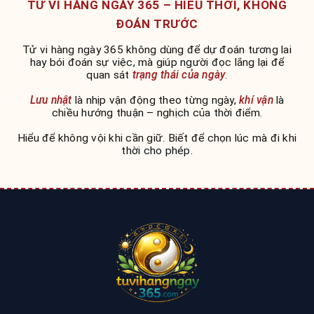
TỬ VI HÀNG NGÀY 365 – HIỂU THỜI, KHÔNG
ĐOÁN TRƯỚC
Tử vi hàng ngày 365 không dùng để dự đoán tương lai
hay bói đoán sự việc, mà giúp người đọc lắng lại để
quan sát
trạng thái của ngày
.
Lưu nhật
là nhịp vận động theo từng ngày,
khí vận
là
chiều hướng thuận – nghịch của thời điểm.
Hiểu để không vội khi cần giữ. Biết để chọn lúc mà đi khi
thời cho phép.