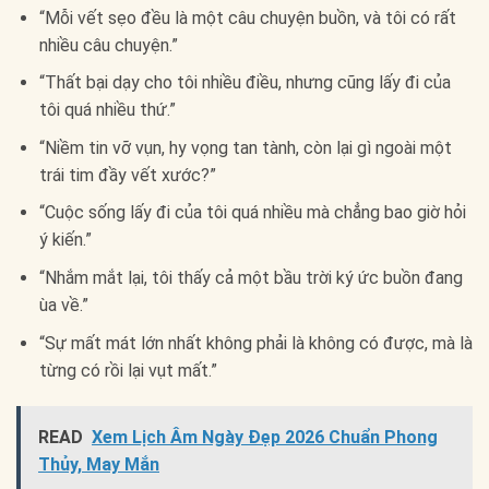
“Mỗi vết sẹo đều là một câu chuyện buồn, và tôi có rất
nhiều câu chuyện.”
“Thất bại dạy cho tôi nhiều điều, nhưng cũng lấy đi của
tôi quá nhiều thứ.”
“Niềm tin vỡ vụn, hy vọng tan tành, còn lại gì ngoài một
trái tim đầy vết xước?”
“Cuộc sống lấy đi của tôi quá nhiều mà chẳng bao giờ hỏi
ý kiến.”
“Nhắm mắt lại, tôi thấy cả một bầu trời ký ức buồn đang
ùa về.”
“Sự mất mát lớn nhất không phải là không có được, mà là
từng có rồi lại vụt mất.”
READ
Xem Lịch Âm Ngày Đẹp 2026 Chuẩn Phong
Thủy, May Mắn