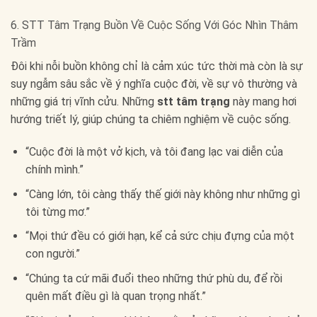
6. STT Tâm Trạng Buồn Về Cuộc Sống Với Góc Nhìn Thâm
Trầm
Đôi khi nỗi buồn không chỉ là cảm xúc tức thời mà còn là sự
suy ngẫm sâu sắc về ý nghĩa cuộc đời, về sự vô thường và
những giá trị vĩnh cửu. Những
stt tâm trạng
này mang hơi
hướng triết lý, giúp chúng ta chiêm nghiệm về cuộc sống.
“Cuộc đời là một vở kịch, và tôi đang lạc vai diễn của
chính mình.”
“Càng lớn, tôi càng thấy thế giới này không như những gì
tôi từng mơ.”
“Mọi thứ đều có giới hạn, kể cả sức chịu đựng của một
con người.”
“Chúng ta cứ mãi đuổi theo những thứ phù du, để rồi
quên mất điều gì là quan trọng nhất.”