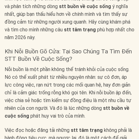
và phân tích những dòng
stt buồn về cuộc sống
ý nghĩa
nhất, giúp bạn thấu hiểu hơn về chính mình và tìm thấy sự
đồng cảm từ những người xung quanh. Hãy cùng khám phá
và tìm cho mình những câu
stt tâm trạng
phù hợp nhất cho
năm 2026 này.
Khi Nỗi Buồn Gõ Cửa: Tại Sao Chúng Ta Tìm Đến
STT Buồn Về Cuộc Sống?
Nỗi buồn là một phần không thể tránh khỏi của cuộc sống.
Nó có thể xuất phát từ nhiều nguyên nhân: sự cô đơn, áp
lực công việc, rạn nứt trong các mối quan hệ, hay đơn giản
chỉ là cảm giác trống rỗng khó gọi tên. Khi nỗi buồn ập đến,
việc chia sẻ hoặc tìm kiếm sự đồng điệu là một nhu cầu tự
nhiên của con người. Và đó là lúc những dòng
stt buồn về
cuộc sống
phát huy vai trò của mình.
Việc đọc hoặc đăng tải những
stt tâm trạng
không phải là
hành động tiêu cực, mà ngược lại, đó là một cách để giải