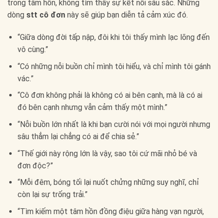
trong tâm hồn, không tìm thấy sự kết nối sâu sắc. Những
dòng
stt cô đơn
này sẽ giúp bạn diễn tả cảm xúc đó.
“Giữa dòng đời tấp nập, đôi khi tôi thấy mình lạc lõng đến
vô cùng.”
“Có những nỗi buồn chỉ mình tôi hiểu, và chỉ mình tôi gánh
vác.”
“Cô đơn không phải là không có ai bên cạnh, mà là có ai
đó bên cạnh nhưng vẫn cảm thấy một mình.”
“Nỗi buồn lớn nhất là khi bạn cười nói với mọi người nhưng
sâu thẳm lại chẳng có ai để chia sẻ.”
“Thế giới này rộng lớn là vậy, sao tôi cứ mãi nhỏ bé và
đơn độc?”
“Mỗi đêm, bóng tối lại nuốt chửng những suy nghĩ, chỉ
còn lại sự trống trải.”
“Tìm kiếm một tâm hồn đồng điệu giữa hàng vạn người,