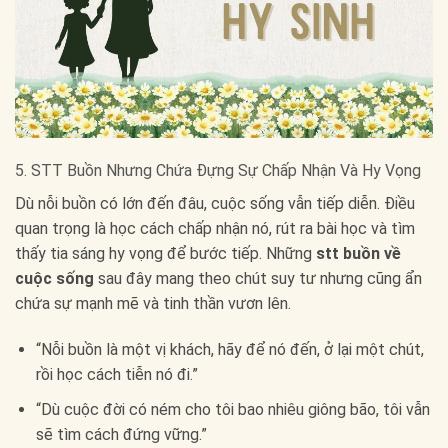
5. STT Buồn Nhưng Chứa Đựng Sự Chấp Nhận Và Hy Vọng
Dù nỗi buồn có lớn đến đâu, cuộc sống vẫn tiếp diễn. Điều
quan trọng là học cách chấp nhận nó, rút ra bài học và tìm
thấy tia sáng hy vọng để bước tiếp. Những
stt buồn về
cuộc sống
sau đây mang theo chút suy tư nhưng cũng ẩn
chứa sự mạnh mẽ và tinh thần vươn lên.
“Nỗi buồn là một vị khách, hãy để nó đến, ở lại một chút,
rồi học cách tiễn nó đi.”
“Dù cuộc đời có ném cho tôi bao nhiêu giông bão, tôi vẫn
sẽ tìm cách đứng vững.”