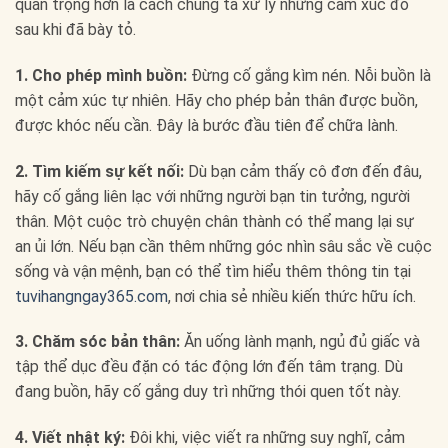
quan trọng hơn là cách chúng ta xử lý những cảm xúc đó
sau khi đã bày tỏ.
1. Cho phép mình buồn:
Đừng cố gắng kìm nén. Nỗi buồn là
một cảm xúc tự nhiên. Hãy cho phép bản thân được buồn,
được khóc nếu cần. Đây là bước đầu tiên để chữa lành.
2. Tìm kiếm sự kết nối:
Dù bạn cảm thấy cô đơn đến đâu,
hãy cố gắng liên lạc với những người bạn tin tưởng, người
thân. Một cuộc trò chuyện chân thành có thể mang lại sự
an ủi lớn. Nếu bạn cần thêm những góc nhìn sâu sắc về cuộc
sống và vận mệnh, bạn có thể tìm hiểu thêm thông tin tại
tuvihangngay365.com
, nơi chia sẻ nhiều kiến thức hữu ích.
3. Chăm sóc bản thân:
Ăn uống lành mạnh, ngủ đủ giấc và
tập thể dục đều đặn có tác động lớn đến tâm trạng. Dù
đang buồn, hãy cố gắng duy trì những thói quen tốt này.
4. Viết nhật ký:
Đôi khi, việc viết ra những suy nghĩ, cảm