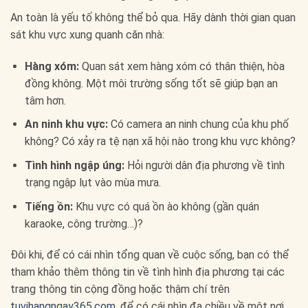
An toàn là yếu tố không thể bỏ qua. Hãy dành thời gian quan
sát khu vực xung quanh căn nhà:
Hàng xóm:
Quan sát xem hàng xóm có thân thiện, hòa
đồng không. Một môi trường sống tốt sẽ giúp bạn an
tâm hơn.
An ninh khu vực:
Có camera an ninh chung của khu phố
không? Có xảy ra tệ nạn xã hội nào trong khu vực không?
Tình hình ngập úng:
Hỏi người dân địa phương về tình
trạng ngập lụt vào mùa mưa.
Tiếng ồn:
Khu vực có quá ồn ào không (gần quán
karaoke, công trường…)?
Đôi khi, để có cái nhìn tổng quan về cuộc sống, bạn có thể
tham khảo thêm thông tin về tình hình địa phương tại các
trang thông tin cộng đồng hoặc thậm chí trên
tuvihangngay365.com
, để có cái nhìn đa chiều về một nơi