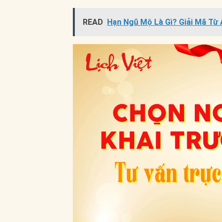
READ
Hạn Ngũ Mộ Là Gì? Giải Mã Từ 