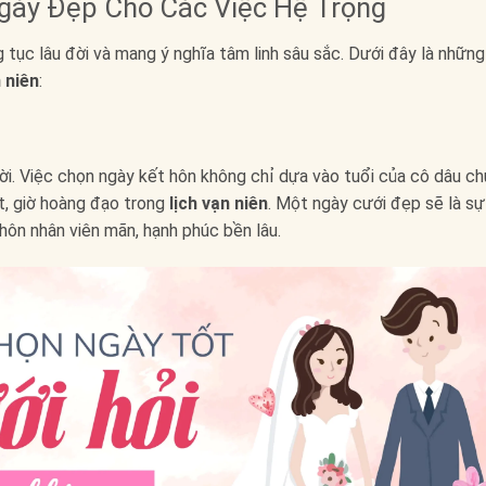
gày Đẹp Cho Các Việc Hệ Trọng
 tục lâu đời và mang ý nghĩa tâm linh sâu sắc. Dưới đây là những
n niên
:
ời. Việc chọn ngày kết hôn không chỉ dựa vào tuổi của cô dâu ch
t, giờ hoàng đạo trong
lịch vạn niên
. Một ngày cưới đẹp sẽ là sự
hôn nhân viên mãn, hạnh phúc bền lâu.