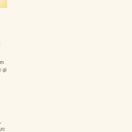
t
em
c gì
,
lực