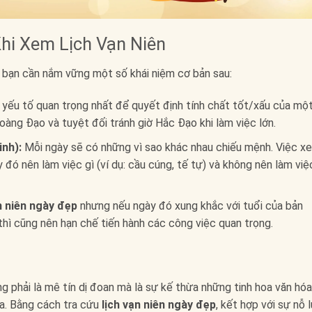
hi Xem Lịch Vạn Niên
, bạn cần nắm vững một số khái niệm cơ bản sau:
 yếu tố quan trọng nhất để quyết định tính chất tốt/xấu của mộ
oàng Đạo và tuyệt đối tránh giờ Hắc Đạo khi làm việc lớn.
inh):
Mỗi ngày sẽ có những vì sao khác nhau chiếu mệnh. Việc x
đó nên làm việc gì (ví dụ: cầu cúng, tế tự) và không nên làm việ
n niên ngày đẹp
nhưng nếu ngày đó xung khắc với tuổi của bản
thì cũng nên hạn chế tiến hành các công việc quan trọng.
 phải là mê tín dị đoan mà là sự kế thừa những tinh hoa văn hóa
ưa. Bằng cách tra cứu
lịch vạn niên ngày đẹp
, kết hợp với sự nỗ 