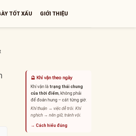
GÀY TỐT XẤU
GIỚI THIỆU
t
n
🔮 Khí vận theo ngày
Khí vận là
trạng thái chung
của thời điểm
, không phải
để đoán hung – cát từng giờ.
Khí thuận → việc dễ trôi. Khí
nghịch → nên giữ, tránh vội.
→ Cách hiểu đúng