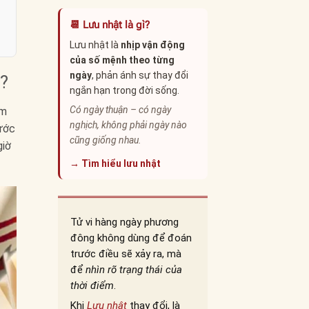
📆 Lưu nhật là gì?
Lưu nhật là
nhịp vận động
của số mệnh theo từng
ngày
, phản ánh sự thay đổi
6?
ngắn hạn trong đời sống.
Có ngày thuận – có ngày
em
nghịch, không phải ngày nào
bước
cũng giống nhau.
giờ
→ Tìm hiểu lưu nhật
Tử vi hàng ngày phương
đông không dùng để đoán
trước điều sẽ xảy ra, mà
để
nhìn rõ trạng thái của
thời điểm
.
Khi
Lưu nhật
thay đổi, là