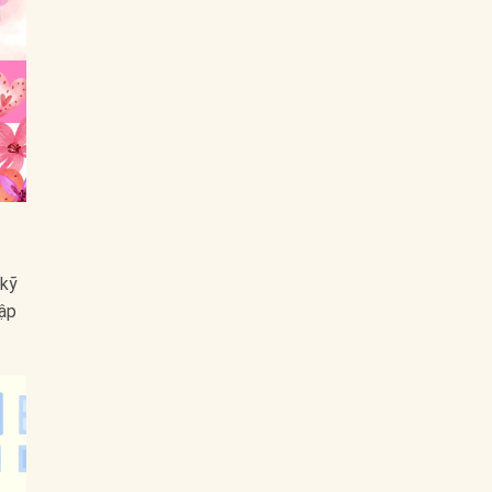
 kỹ
hập