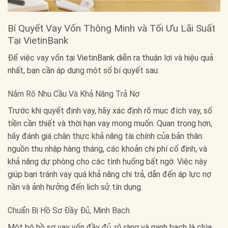
Bí Quyết Vay Vốn Thông Minh và Tối Ưu Lãi Suất
Tại VietinBank
Để việc vay vốn tại VietinBank diễn ra thuận lợi và hiệu quả
nhất, bạn cần áp dụng một số bí quyết sau:
Nắm Rõ Nhu Cầu Và Khả Năng Trả Nợ
Trước khi quyết định vay, hãy xác định rõ mục đích vay, số
tiền cần thiết và thời hạn vay mong muốn. Quan trọng hơn,
hãy đánh giá chân thực khả năng tài chính của bản thân:
nguồn thu nhập hàng tháng, các khoản chi phí cố định, và
khả năng dự phòng cho các tình huống bất ngờ. Việc này
giúp bạn tránh vay quá khả năng chi trả, dẫn đến áp lực nợ
nần và ảnh hưởng đến lịch sử tín dụng.
Chuẩn Bị Hồ Sơ Đầy Đủ, Minh Bạch
Một bộ hồ sơ vay vốn đầy đủ, rõ ràng và minh bạch là chìa