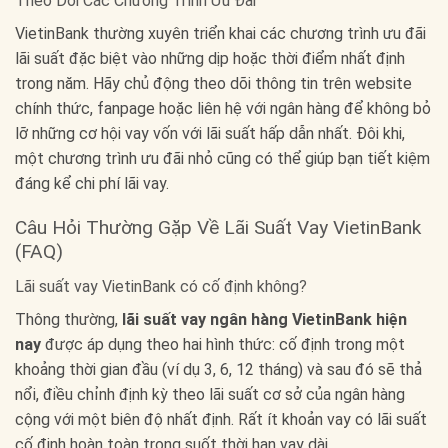
Theo Dõi Các Chương Trình Ưu Đãi
VietinBank thường xuyên triển khai các chương trình ưu đãi
lãi suất đặc biệt vào những dịp hoặc thời điểm nhất định
trong năm. Hãy chủ động theo dõi thông tin trên website
chính thức, fanpage hoặc liên hệ với ngân hàng để không bỏ
lỡ những cơ hội vay vốn với lãi suất hấp dẫn nhất. Đôi khi,
một chương trình ưu đãi nhỏ cũng có thể giúp bạn tiết kiệm
đáng kể chi phí lãi vay.
Câu Hỏi Thường Gặp Về Lãi Suất Vay VietinBank
(FAQ)
Lãi suất vay VietinBank có cố định không?
Thông thường,
lãi suất vay ngân hàng VietinBank hiện
nay
được áp dụng theo hai hình thức: cố định trong một
khoảng thời gian đầu (ví dụ 3, 6, 12 tháng) và sau đó sẽ thả
nổi, điều chỉnh định kỳ theo lãi suất cơ sở của ngân hàng
cộng với một biên độ nhất định. Rất ít khoản vay có lãi suất
cố định hoàn toàn trong suốt thời hạn vay dài.