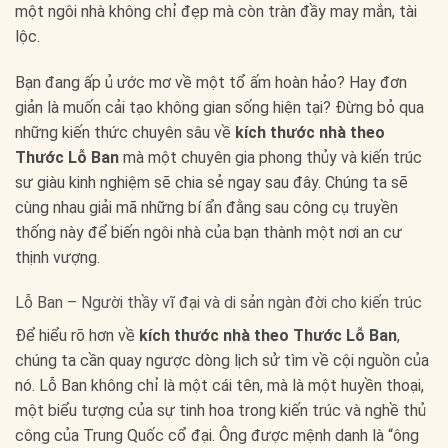
một ngôi nhà không chỉ đẹp mà còn tràn đầy may mắn, tài
lộc.
Bạn đang ấp ủ ước mơ về một tổ ấm hoàn hảo? Hay đơn
giản là muốn cải tạo không gian sống hiện tại? Đừng bỏ qua
những kiến thức chuyên sâu về
kích thước nhà theo
Thước Lỗ Ban
mà một chuyên gia phong thủy và kiến trúc
sư giàu kinh nghiệm sẽ chia sẻ ngay sau đây. Chúng ta sẽ
cùng nhau giải mã những bí ẩn đằng sau công cụ truyền
thống này để biến ngôi nhà của bạn thành một nơi an cư
thịnh vượng.
Lỗ Ban – Người thầy vĩ đại và di sản ngàn đời cho kiến trúc
Để hiểu rõ hơn về
kích thước nhà theo Thước Lỗ Ban
,
chúng ta cần quay ngược dòng lịch sử tìm về cội nguồn của
nó. Lỗ Ban không chỉ là một cái tên, mà là một huyền thoại,
một biểu tượng của sự tinh hoa trong kiến trúc và nghề thủ
công của Trung Quốc cổ đại. Ông được mệnh danh là “ông