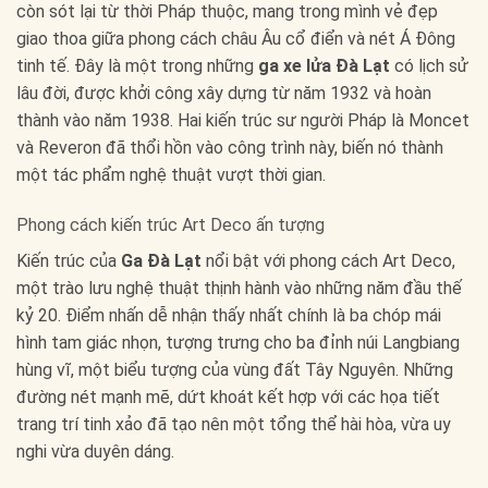
còn sót lại từ thời Pháp thuộc, mang trong mình vẻ đẹp
giao thoa giữa phong cách châu Âu cổ điển và nét Á Đông
tinh tế. Đây là một trong những
ga xe lửa Đà Lạt
có lịch sử
lâu đời, được khởi công xây dựng từ năm 1932 và hoàn
thành vào năm 1938. Hai kiến trúc sư người Pháp là Moncet
và Reveron đã thổi hồn vào công trình này, biến nó thành
một tác phẩm nghệ thuật vượt thời gian.
Phong cách kiến trúc Art Deco ấn tượng
Kiến trúc của
Ga Đà Lạt
nổi bật với phong cách Art Deco,
một trào lưu nghệ thuật thịnh hành vào những năm đầu thế
kỷ 20. Điểm nhấn dễ nhận thấy nhất chính là ba chóp mái
hình tam giác nhọn, tượng trưng cho ba đỉnh núi Langbiang
hùng vĩ, một biểu tượng của vùng đất Tây Nguyên. Những
đường nét mạnh mẽ, dứt khoát kết hợp với các họa tiết
trang trí tinh xảo đã tạo nên một tổng thể hài hòa, vừa uy
nghi vừa duyên dáng.