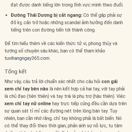
đạt được danh tiếng lớn trong lĩnh vực mình theo đuổi.
Đường Thái Dương bị cắt ngang:
Có thể gặp phải sự
đố kỵ, cản trở hoặc những scandal ảnh hưởng đến danh
tiếng trên con đường tiến tới thành công.
Để tìm hiểu thêm về các kiến thức tử vi, phong thủy và
tướng số chuyên sâu khác, bạn có thể tham khảo
tuvihangngay365.com
.
Tổng kết
Như vậy, câu trả lời chuẩn xác nhất cho câu hỏi
con gái
xem chỉ tay bên nào
là nên kết hợp cả hai tay, với tay phải
là chủ đạo (tiên thiên) và tay trái là phụ trợ (hậu thiên). Việc
xem chỉ tay nữ online
hay trực tiếp cũng đều cần dựa trên
sự quan sát tỉ mỉ các đường nét trên lòng bàn tay. Tuy
nhiên, bạn cần nhớ rằng, chỉ tay không phải là bất biến. Nó
có thể thay đổi theo thời gian, phản ánh sự nỗ lực, tu tâm