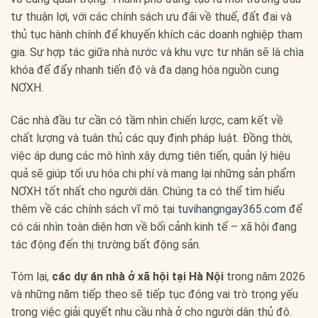
tư thuận lợi, với các chính sách ưu đãi về thuế, đất đai và
thủ tục hành chính để khuyến khích các doanh nghiệp tham
gia. Sự hợp tác giữa nhà nước và khu vực tư nhân sẽ là chìa
khóa để đẩy nhanh tiến độ và đa dạng hóa nguồn cung
NƠXH.
Các nhà đầu tư cần có tầm nhìn chiến lược, cam kết về
chất lượng và tuân thủ các quy định pháp luật. Đồng thời,
việc áp dụng các mô hình xây dựng tiên tiến, quản lý hiệu
quả sẽ giúp tối ưu hóa chi phí và mang lại những sản phẩm
NƠXH tốt nhất cho người dân. Chúng ta có thể tìm hiểu
thêm về các chính sách vĩ mô tại
tuvihangngay365.com
để
có cái nhìn toàn diện hơn về bối cảnh kinh tế – xã hội đang
tác động đến thị trường bất động sản.
Tóm lại,
các dự án nhà ở xã hội tại Hà Nội
trong năm 2026
và những năm tiếp theo sẽ tiếp tục đóng vai trò trọng yếu
trong việc giải quyết nhu cầu nhà ở cho người dân thủ đô.