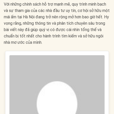
Với những chính sách hỗ trợ mạnh mẽ, quy trình minh bạch
và sự tham gia của các nhà đầu tư uy tín, cơ hội sở hữu một
mái ấm tại Hà Nội đang trở nên rộng mở hơn bao giờ hết. Hy
vọng rằng, những thông tin và phân tích chuyên sâu trong
bài viết này đã giúp quý vị có được cái nhìn tổng thể và
chuẩn bị tốt nhất cho hành trình tìm kiếm và sở hữu ngôi
nhà mơ ước của mình.