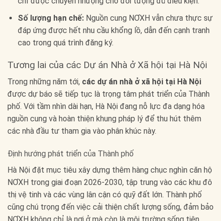
chỉ được chuyển nhượng cho đối tượng đủ điều kiện.
Số lượng hạn chế:
Nguồn cung NƠXH vẫn chưa thực sự
đáp ứng được hết nhu cầu khổng lồ, dẫn đến cạnh tranh
cao trong quá trình đăng ký.
Tương lai của các Dự án Nhà ở Xã hội tại Hà Nội
Trong những năm tới,
các dự án nhà ở xã hội tại Hà Nội
được dự báo sẽ tiếp tục là trọng tâm phát triển của Thành
phố. Với tầm nhìn dài hạn, Hà Nội đang nỗ lực đa dạng hóa
nguồn cung và hoàn thiện khung pháp lý để thu hút thêm
các nhà đầu tư tham gia vào phân khúc này.
Định hướng phát triển của Thành phố
Hà Nội đặt mục tiêu xây dựng thêm hàng chục nghìn căn hộ
NƠXH trong giai đoạn 2026-2030, tập trung vào các khu đô
thị vệ tinh và các vùng lân cận có quỹ đất lớn. Thành phố
cũng chú trọng đến việc cải thiện chất lượng sống, đảm bảo
NƠXH không chỉ là nơi ở mà còn là môi trường sống tiện