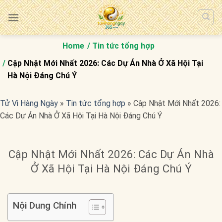
Bỏ
qua
nội
dung
Home
Tin tức tổng hợp
Cập Nhật Mới Nhất 2026: Các Dự Án Nhà Ở Xã Hội Tại
Hà Nội Đáng Chú Ý
Tử Vi Hàng Ngày
»
Tin tức tổng hợp
»
Cập Nhật Mới Nhất 2026:
Các Dự Án Nhà Ở Xã Hội Tại Hà Nội Đáng Chú Ý
Cập Nhật Mới Nhất 2026: Các Dự Án Nhà
Ở Xã Hội Tại Hà Nội Đáng Chú Ý
Nội Dung Chính