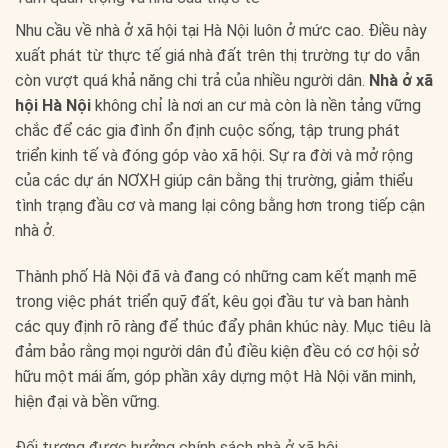
Nhu cầu về nhà ở xã hội tại Hà Nội luôn ở mức cao. Điều này
xuất phát từ thực tế giá nhà đất trên thị trường tự do vẫn
còn vượt quá khả năng chi trả của nhiều người dân.
Nhà ở xã
hội Hà Nội
không chỉ là nơi an cư mà còn là nền tảng vững
chắc để các gia đình ổn định cuộc sống, tập trung phát
triển kinh tế và đóng góp vào xã hội. Sự ra đời và mở rộng
của các dự án NƠXH giúp cân bằng thị trường, giảm thiểu
tình trạng đầu cơ và mang lại công bằng hơn trong tiếp cận
nhà ở.
Thành phố Hà Nội đã và đang có những cam kết mạnh mẽ
trong việc phát triển quỹ đất, kêu gọi đầu tư và ban hành
các quy định rõ ràng để thúc đẩy phân khúc này. Mục tiêu là
đảm bảo rằng mọi người dân đủ điều kiện đều có cơ hội sở
hữu một mái ấm, góp phần xây dựng một Hà Nội văn minh,
hiện đại và bền vững.
Đối tượng được hưởng chính sách nhà ở xã hội