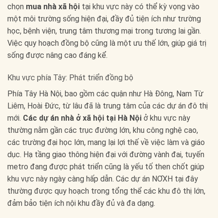
chọn
mua nhà xã hội
tại khu vực này có thể kỳ vọng vào
một môi trường sống hiện đại, đầy đủ tiện ích như trường
học, bệnh viện, trung tâm thương mại trong tương lai gần.
Việc quy hoạch đồng bộ cũng là một ưu thế lớn, giúp giá trị
sống được nâng cao đáng kể.
Khu vực phía Tây: Phát triển đồng bộ
Phía Tây Hà Nội, bao gồm các quận như Hà Đông, Nam Từ
Liêm, Hoài Đức, từ lâu đã là trung tâm của các dự án đô thị
mới.
Các dự án nhà ở xã hội tại Hà Nội
ở khu vực này
thường nằm gần các trục đường lớn, khu công nghệ cao,
các trường đại học lớn, mang lại lợi thế về việc làm và giáo
dục. Hạ tầng giao thông hiện đại với đường vành đai, tuyến
metro đang được phát triển cũng là yếu tố then chốt giúp
khu vực này ngày càng hấp dẫn. Các dự án NƠXH tại đây
thường được quy hoạch trong tổng thể các khu đô thị lớn,
đảm bảo tiện ích nội khu đầy đủ và đa dạng.