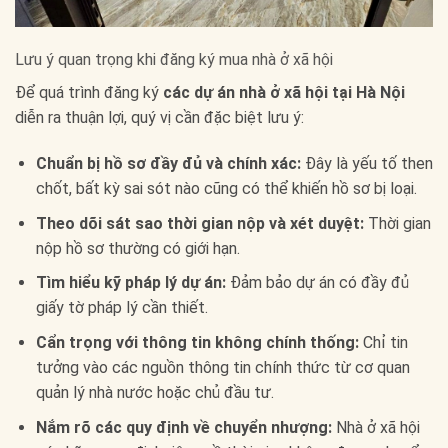
Lưu ý quan trọng khi đăng ký mua nhà ở xã hội
Để quá trình đăng ký
các dự án nhà ở xã hội tại Hà Nội
diễn ra thuận lợi, quý vị cần đặc biệt lưu ý:
Chuẩn bị hồ sơ đầy đủ và chính xác:
Đây là yếu tố then
chốt, bất kỳ sai sót nào cũng có thể khiến hồ sơ bị loại.
Theo dõi sát sao thời gian nộp và xét duyệt:
Thời gian
nộp hồ sơ thường có giới hạn.
Tìm hiểu kỹ pháp lý dự án:
Đảm bảo dự án có đầy đủ
giấy tờ pháp lý cần thiết.
Cẩn trọng với thông tin không chính thống:
Chỉ tin
tưởng vào các nguồn thông tin chính thức từ cơ quan
quản lý nhà nước hoặc chủ đầu tư.
Nắm rõ các quy định về chuyển nhượng:
Nhà ở xã hội