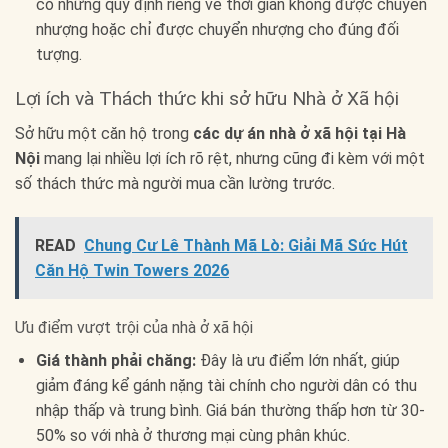
có những quy định riêng về thời gian không được chuyển
nhượng hoặc chỉ được chuyển nhượng cho đúng đối
tượng.
Lợi ích và Thách thức khi sở hữu Nhà ở Xã hội
Sở hữu một căn hộ trong
các dự án nhà ở xã hội tại Hà
Nội
mang lại nhiều lợi ích rõ rệt, nhưng cũng đi kèm với một
số thách thức mà người mua cần lường trước.
READ
Chung Cư Lê Thành Mã Lò: Giải Mã Sức Hút
Căn Hộ Twin Towers 2026
Ưu điểm vượt trội của nhà ở xã hội
Giá thành phải chăng:
Đây là ưu điểm lớn nhất, giúp
giảm đáng kể gánh nặng tài chính cho người dân có thu
nhập thấp và trung bình. Giá bán thường thấp hơn từ 30-
50% so với nhà ở thương mại cùng phân khúc.