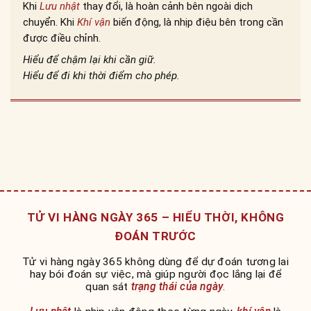
Khi
Lưu nhật
thay đổi, là hoàn cảnh bên ngoài dịch
chuyển. Khi
Khí vận
biến động, là nhịp điệu bên trong cần
được điều chỉnh.
Hiểu để chậm lại khi cần giữ.
Hiểu để đi khi thời điểm cho phép.
TỬ VI HÀNG NGÀY 365 – HIỂU THỜI, KHÔNG
ĐOÁN TRƯỚC
Tử vi hàng ngày 365 không dùng để dự đoán tương lai
hay bói đoán sự việc, mà giúp người đọc lắng lại để
quan sát
trạng thái của ngày
.