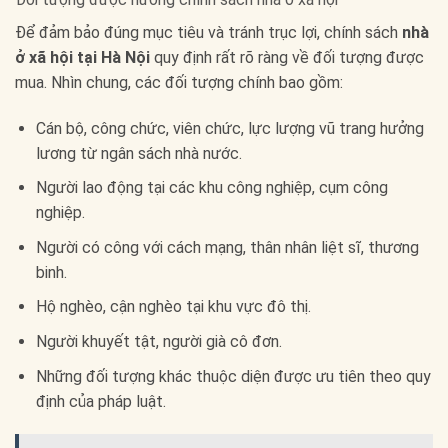
Để đảm bảo đúng mục tiêu và tránh trục lợi, chính sách
nhà
ở xã hội tại Hà Nội
quy định rất rõ ràng về đối tượng được
mua. Nhìn chung, các đối tượng chính bao gồm:
Cán bộ, công chức, viên chức, lực lượng vũ trang hưởng
lương từ ngân sách nhà nước.
Người lao động tại các khu công nghiệp, cụm công
nghiệp.
Người có công với cách mạng, thân nhân liệt sĩ, thương
binh.
Hộ nghèo, cận nghèo tại khu vực đô thị.
Người khuyết tật, người già cô đơn.
Những đối tượng khác thuộc diện được ưu tiên theo quy
định của pháp luật.