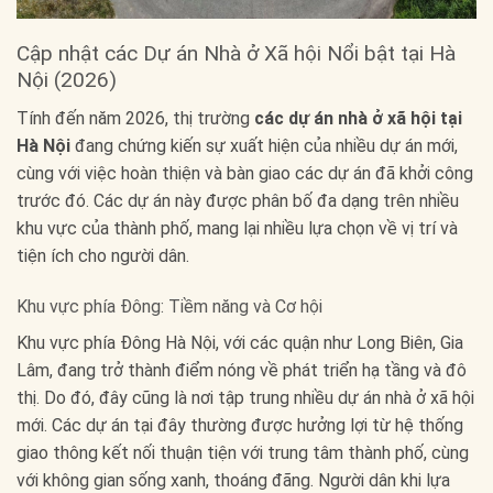
Cập nhật các Dự án Nhà ở Xã hội Nổi bật tại Hà
Nội (2026)
Tính đến năm 2026, thị trường
các dự án nhà ở xã hội tại
Hà Nội
đang chứng kiến sự xuất hiện của nhiều dự án mới,
cùng với việc hoàn thiện và bàn giao các dự án đã khởi công
trước đó. Các dự án này được phân bố đa dạng trên nhiều
khu vực của thành phố, mang lại nhiều lựa chọn về vị trí và
tiện ích cho người dân.
Khu vực phía Đông: Tiềm năng và Cơ hội
Khu vực phía Đông Hà Nội, với các quận như Long Biên, Gia
Lâm, đang trở thành điểm nóng về phát triển hạ tầng và đô
thị. Do đó, đây cũng là nơi tập trung nhiều dự án nhà ở xã hội
mới. Các dự án tại đây thường được hưởng lợi từ hệ thống
giao thông kết nối thuận tiện với trung tâm thành phố, cùng
với không gian sống xanh, thoáng đãng. Người dân khi lựa