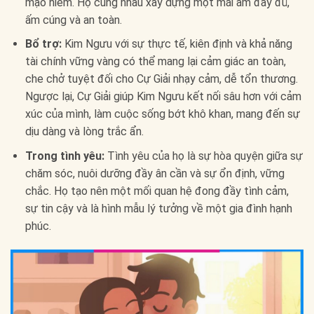
mạo hiểm. Họ cùng nhau xây dựng một mái ấm đầy đủ,
ấm cúng và an toàn.
Bổ trợ:
Kim Ngưu với sự thực tế, kiên định và khả năng
tài chính vững vàng có thể mang lại cảm giác an toàn,
che chở tuyệt đối cho Cự Giải nhạy cảm, dễ tổn thương.
Ngược lại, Cự Giải giúp Kim Ngưu kết nối sâu hơn với cảm
xúc của mình, làm cuộc sống bớt khô khan, mang đến sự
dịu dàng và lòng trắc ẩn.
Trong tình yêu:
Tình yêu của họ là sự hòa quyện giữa sự
chăm sóc, nuôi dưỡng đầy ân cần và sự ổn định, vững
chắc. Họ tạo nên một mối quan hệ đong đầy tình cảm,
sự tin cậy và là hình mẫu lý tưởng về một gia đình hạnh
phúc.