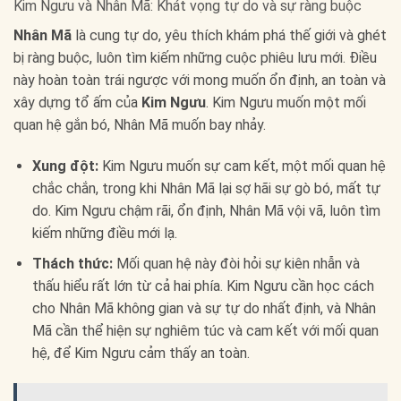
Kim Ngưu và Nhân Mã: Khát vọng tự do và sự ràng buộc
Nhân Mã
là cung tự do, yêu thích khám phá thế giới và ghét
bị ràng buộc, luôn tìm kiếm những cuộc phiêu lưu mới. Điều
này hoàn toàn trái ngược với mong muốn ổn định, an toàn và
xây dựng tổ ấm của
Kim Ngưu
. Kim Ngưu muốn một mối
quan hệ gắn bó, Nhân Mã muốn bay nhảy.
Xung đột:
Kim Ngưu muốn sự cam kết, một mối quan hệ
chắc chắn, trong khi Nhân Mã lại sợ hãi sự gò bó, mất tự
do. Kim Ngưu chậm rãi, ổn định, Nhân Mã vội vã, luôn tìm
kiếm những điều mới lạ.
Thách thức:
Mối quan hệ này đòi hỏi sự kiên nhẫn và
thấu hiểu rất lớn từ cả hai phía. Kim Ngưu cần học cách
cho Nhân Mã không gian và sự tự do nhất định, và Nhân
Mã cần thể hiện sự nghiêm túc và cam kết với mối quan
hệ, để Kim Ngưu cảm thấy an toàn.