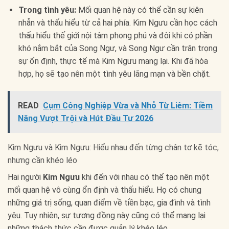
Trong tình yêu:
Mối quan hệ này có thể cần sự kiên
nhẫn và thấu hiểu từ cả hai phía. Kim Ngưu cần học cách
thấu hiểu thế giới nội tâm phong phú và đôi khi có phần
khó nắm bắt của Song Ngư, và Song Ngư cần trân trọng
sự ổn định, thực tế mà Kim Ngưu mang lại. Khi đã hòa
hợp, họ sẽ tạo nên một tình yêu lãng mạn và bền chặt.
READ
Cụm Công Nghiệp Vừa và Nhỏ Từ Liêm: Tiềm
Năng Vượt Trội và Hút Đầu Tư 2026
Kim Ngưu và Kim Ngưu: Hiểu nhau đến từng chân tơ kẽ tóc,
nhưng cần khéo léo
Hai người
Kim Ngưu
khi đến với nhau có thể tạo nên một
mối quan hệ vô cùng ổn định và thấu hiểu. Họ có chung
những giá trị sống, quan điểm về tiền bạc, gia đình và tình
yêu. Tuy nhiên, sự tương đồng này cũng có thể mang lại
những thách thức cần được quản lý khéo léo.