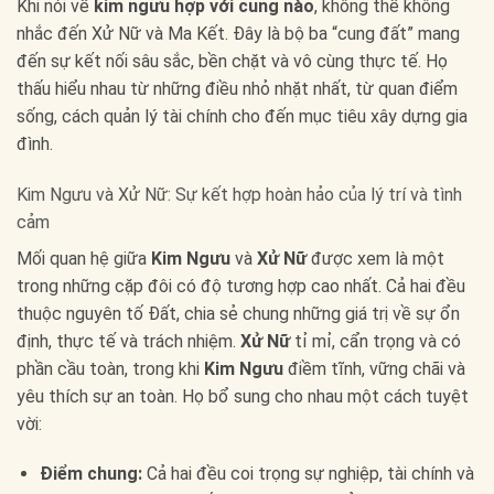
Khi nói về
kim ngưu hợp với cung nào
, không thể không
nhắc đến Xử Nữ và Ma Kết. Đây là bộ ba “cung đất” mang
đến sự kết nối sâu sắc, bền chặt và vô cùng thực tế. Họ
thấu hiểu nhau từ những điều nhỏ nhặt nhất, từ quan điểm
sống, cách quản lý tài chính cho đến mục tiêu xây dựng gia
đình.
Kim Ngưu và Xử Nữ: Sự kết hợp hoàn hảo của lý trí và tình
cảm
Mối quan hệ giữa
Kim Ngưu
và
Xử Nữ
được xem là một
trong những cặp đôi có độ tương hợp cao nhất. Cả hai đều
thuộc nguyên tố Đất, chia sẻ chung những giá trị về sự ổn
định, thực tế và trách nhiệm.
Xử Nữ
tỉ mỉ, cẩn trọng và có
phần cầu toàn, trong khi
Kim Ngưu
điềm tĩnh, vững chãi và
yêu thích sự an toàn. Họ bổ sung cho nhau một cách tuyệt
vời:
Điểm chung:
Cả hai đều coi trọng sự nghiệp, tài chính và