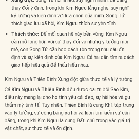
Xung đột:
Song Tử nói nhiều, suy nghĩ nhanh, dễ dàng
thay đổi ý định, trong khi Kim Ngưu lắng nghe, suy nghĩ
kỹ lưỡng và kiên định với lựa chọn của mình. Song Tử
thích giao lưu xã hội, Kim Ngưu thích sự yên tĩnh.
Thách thức:
Để mối quan hệ này bền vững, Kim Ngưu
cần mở lòng hơn với sự thay đổi và những ý tưởng mới
mẻ, còn Song Tử cần học cách tôn trọng nhu cầu ổn
định và sự kiên định của Kim Ngưu. Cả hai cần tìm ra cách
giao tiếp hiệu quả để thấu hiểu nhau.
Kim Ngưu và Thiên Bình: Xung đột giữa thực tế và lý tưởng
Cả
Kim Ngưu
và
Thiên Bình
đều được cai trị bởi Sao Kim,
điều này mang lại cho họ tình yêu cái đẹp, sự hài hòa và gu
thẩm mỹ tinh tế. Tuy nhiên, Thiên Bình là cung Khí, tập trung
vào lý tưởng, sự công bằng xã hội và luôn tìm kiếm sự cân
bằng, trong khi Kim Ngưu là cung Đất, chú trọng vào giá trị
vật chất, sự thực tế và ổn định.