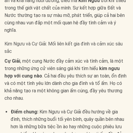
ẩn và khả năng nuôi dưỡng, điều mà
Kim Ngưu
đôi khi thiếu
trong thế giới vật chất của mình. Sự kết hợp giữa Đất và
Nước thường tạo ra sự màu mỡ, phát triển, giúp cả hai bên
cùng nhau vun đắp một mối quan hệ đầy tình cảm và ý
nghĩa.
Kim Ngưu và Cự Giải: Mối liên kết gia đình và cảm xúc sâu
sắc
Cự Giải
, một cung Nước đầy cảm xúc và tình cảm, là một
trong những ứng cử viên sáng giá khi tìm hiểu
kim ngưu
hợp với cung nào
. Cả hai đều yêu thích sự an toàn, ổn định
và có một tình yêu lớn dành cho gia đình và tổ ấm. Họ có
khả năng tạo ra một không gian ấm cúng, đầy yêu thương
cho nhau.
Điểm chung:
Kim Ngưu và Cự Giải đều hướng về gia
đình, thích những buổi tối yên bình, quây quần bên nhau
hơn là những bữa tiệc ồn ào hay những cuộc phiêu lưu