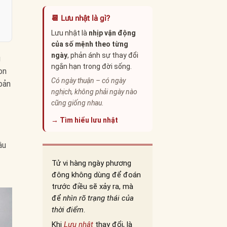
📆 Lưu nhật là gì?
Lưu nhật là
nhịp vận động
của số mệnh theo từng
ngày
, phản ánh sự thay đổi
g
ngắn hạn trong đời sống.
on
Có ngày thuận – có ngày
bản
nghịch, không phải ngày nào
cũng giống nhau.
→ Tìm hiểu lưu nhật
âu
Tử vi hàng ngày phương
đông không dùng để đoán
trước điều sẽ xảy ra, mà
để
nhìn rõ trạng thái của
thời điểm
.
Khi
Lưu nhật
thay đổi, là