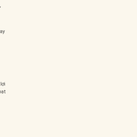
,
vay
lợi
oạt