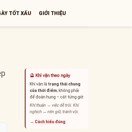
GÀY TỐT XẤU
GIỚI THIỆU
ệp
🔮 Khí vận theo ngày
Khí vận là
trạng thái chung
của thời điểm
, không phải
để đoán hung – cát từng giờ.
Khí thuận → việc dễ trôi. Khí
nghịch → nên giữ, tránh vội.
→ Cách hiểu đúng