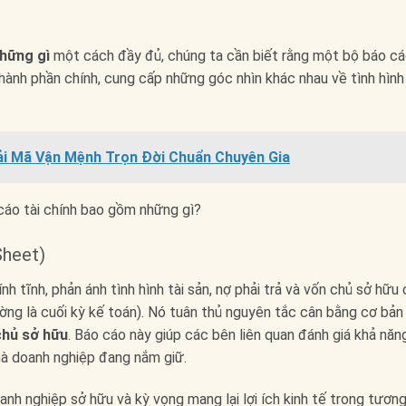
những gì
một cách đầy đủ, chúng ta cần biết rằng một bộ báo c
ành phần chính, cung cấp những góc nhìn khác nhau về tình hình 
ải Mã Vận Mệnh Trọn Đời Chuẩn Chuyên Gia
Sheet)
h tĩnh, phản ánh tình hình tài sản, nợ phải trả và vốn chủ sở hữu
ờng là cuối kỳ kế toán). Nó tuân thủ nguyên tắc cân bằng cơ bản
chủ sở hữu
. Báo cáo này giúp các bên liên quan đánh giá khả năn
mà doanh nghiệp đang nắm giữ.
h nghiệp sở hữu và kỳ vọng mang lại lợi ích kinh tế trong tương 