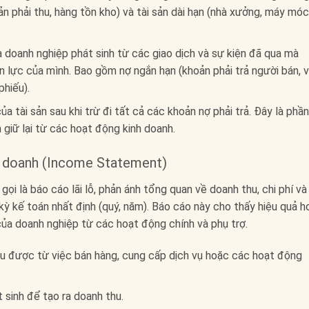
n phải thu, hàng tồn kho) và tài sản dài hạn (nhà xưởng, máy móc
a doanh nghiệp phát sinh từ các giao dịch và sự kiện đã qua mà
 lực của mình. Bao gồm nợ ngắn hạn (khoản phải trả người bán, 
phiếu).
của tài sản sau khi trừ đi tất cả các khoản nợ phải trả. Đây là phần
 giữ lại từ các hoạt động kinh doanh.
h doanh (Income Statement)
i là báo cáo lãi lỗ, phản ánh tổng quan về doanh thu, chi phí và 
ỳ kế toán nhất định (quý, năm). Báo cáo này cho thấy hiệu quả h
 của doanh nghiệp từ các hoạt động chính và phụ trợ.
 thu được từ việc bán hàng, cung cấp dịch vụ hoặc các hoạt động
t sinh để tạo ra doanh thu.