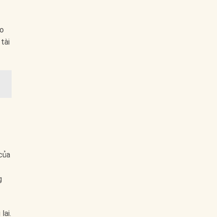
áo
tài
 của
g
lai.