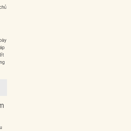
 chủ
 bày
 áp
yết
ững
ăm
u