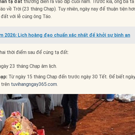
hấn tạ đất
thường diễn ra vào dịp cuối năm. Trước kia, ông bà ta
o về Trời (23 tháng Chạp). Tuy nhiên, ngày nay để thuận tiện hơn
 đất với lễ cúng ông Táo.
 2026: Lịch hoàng đạo chuẩn xác nhất để khởi sự bình an
hai thời điểm sau để cúng tạ đất:
gày 23 tháng Chạp âm lịch.
ạp:
Từ ngày 15 tháng Chạp đến trước ngày 30 Tết. Để biết ngà
 trên
tuvihangngay365.com
.