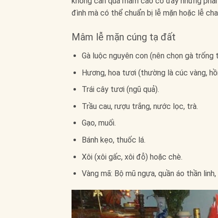
không cần quá mâm cao cỗ đầy nhưng phải 
đình mà có thể chuẩn bị lễ mặn hoặc lễ cha
Mâm lễ mặn cúng tạ đất
Gà luộc nguyên con (nên chọn gà trống t
Hương, hoa tươi (thường là cúc vàng, hồ
Trái cây tươi (ngũ quả).
Trầu cau, rượu trắng, nước lọc, trà.
Gạo, muối.
Bánh kẹo, thuốc lá.
Xôi (xôi gấc, xôi đỗ) hoặc chè.
Vàng mã: Bộ mũ ngựa, quần áo thần linh,