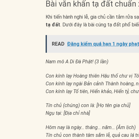
Bài văn khấn tạ đất chuẩn
Khi tiến hành nghi lễ, gia chủ cần tắm rửa 
tạ đất
. Dưới đây là bài cúng tạ đất phổ b
READ
Đăng kiểm quá hạn 1 ngày phạt
Nam mô A Di Đà Phật! (3 lần)
Con kính lạy Hoàng thiên Hậu thổ chư vị Tô
Con kính lạy ngài Bản cảnh Thành hoàng, n
Con kính lạy Tổ tiên, Hiển khảo, Hiển tỷ, c
Tín chủ (chúng) con là: [Họ tên gia chủ]
Ngụ tại: [Địa chỉ nhà]
Hôm nay là ngày… tháng… năm… (Âm lịch)
Tín chủ con thành tâm sắm lễ, quả cau lá t