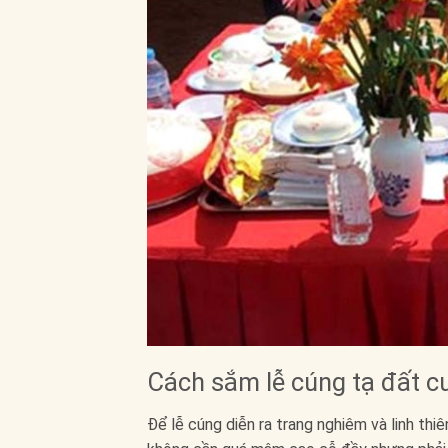
Cách sắm lễ cúng tạ đất c
Để lễ cúng diễn ra trang nghiêm và linh thi