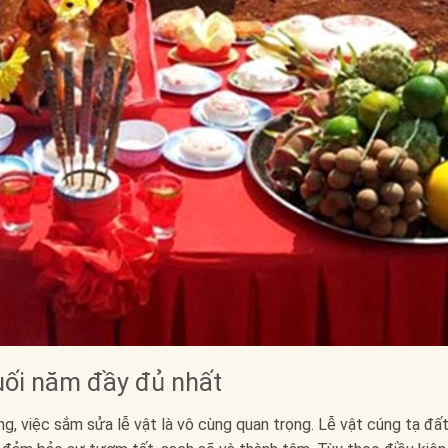
uối năm đầy đủ nhất
êng, việc sắm sửa lễ vật là vô cùng quan trọng. Lễ vật cúng tạ đấ