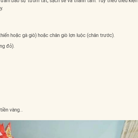
đảm bảo sự tươm tất, sạch sẽ và thành tâm. Tùy theo điều kiện 
y.
hiến hoặc gà giò) hoặc chân giò lợn luộc (chân trước).
ng đỏ).
 tiền vàng…