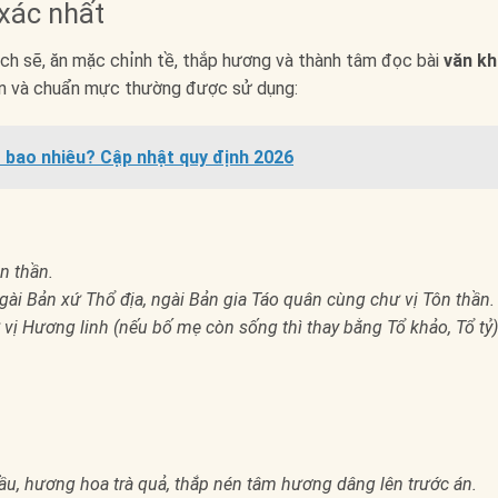
 xác nhất
sạch sẽ, ăn mặc chỉnh tề, thắp hương và thành tâm đọc bài
văn k
iến và chuẩn mực thường được sử dụng:
 bao nhiêu? Cập nhật quy định 2026
n thần.
gài Bản xứ Thổ địa, ngài Bản gia Táo quân cùng chư vị Tôn thần.
hư vị Hương linh (nếu bố mẹ còn sống thì thay bằng Tổ khảo, Tổ tỷ)
rầu, hương hoa trà quả, thắp nén tâm hương dâng lên trước án.