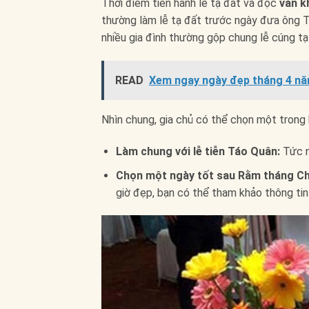
Thời điểm tiến hành lễ tạ đất và đọc
văn k
thường làm lễ tạ đất trước ngày đưa ông Tá
nhiều gia đình thường gộp chung lễ cúng tạ
READ
Xem ngay ngày đẹp tháng 4 năm
Nhìn chung, gia chủ có thể chọn một trong 
Làm chung với lễ tiễn Táo Quân:
Tức n
Chọn một ngày tốt sau Rằm tháng Ch
giờ đẹp, bạn có thể tham khảo thông tin