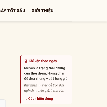
GÀY TỐT XẤU
GIỚI THIỆU
🔮 Khí vận theo ngày
Khí vận là
trạng thái chung
của thời điểm
, không phải
để đoán hung – cát từng giờ.
Khí thuận → việc dễ trôi. Khí
nghịch → nên giữ, tránh vội.
→ Cách hiểu đúng