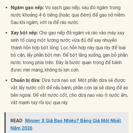
Ngâm gạo nếp:
Vo sạch gạo nếp, sau đó ngâm trong
nước khoảng 4-6 tiếng (hoặc qua đêm) để gạo nở mềm.
Sau khi ngâm, vớt ra để ráo nước.
Xay bột nếp:
Cho gạo nếp đã ngâm và ráo vào máy xay
sinh tố cùng một lượng nước vừa đủ để xay nhuyễn
thành hỗn hợp bột lỏng. Lọc hỗn hợp này qua rây để loại
bỏ cặn, lấy phần bột mịn. Để bột lắng xuống, gạn bỏ phần
nước trong phía trên. Đây là bước quan trọng để bánh
được mịn màng, không bị lợn cợn.
Chuẩn bị dừa:
Dừa tươi nạo sợi. Một phần dừa sẽ được
vắt lấy nước cốt để nấu bánh, phần còn lại sẽ dùng để áo
bên ngoài. Để vắt nước cốt, cho dừa nạo vào ít nước ấm,
vắt mạnh tay rồi lọc qua rây.
READ
Winner X Giá Bao Nhiêu? Bảng Giá Mới Nhất
Năm 2026