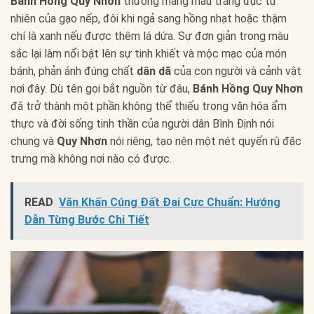
Bánh Hồng Quy Nhơn
thường mang màu trắng đục tự
nhiên của gạo nếp, đôi khi ngả sang hồng nhạt hoặc thậm
chí là xanh nếu được thêm lá dứa. Sự đơn giản trong màu
sắc lại làm nổi bật lên sự tinh khiết và mộc mạc của món
bánh, phản ánh đúng chất
dân dã
của con người và cảnh vật
nơi đây. Dù tên gọi bắt nguồn từ đâu,
Bánh Hồng Quy Nhơn
đã trở thành một phần không thể thiếu trong văn hóa ẩm
thực và đời sống tinh thần của người dân Bình Định nói
chung và
Quy Nhơn
nói riêng, tạo nên một nét quyến rũ đặc
trưng mà không nơi nào có được.
READ
Văn Khấn Cúng Đất Đai Cực Chuẩn: Hướng
Dẫn Từng Bước Chi Tiết