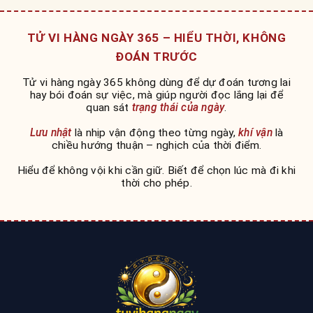
TỬ VI HÀNG NGÀY 365 – HIỂU THỜI, KHÔNG
ĐOÁN TRƯỚC
Tử vi hàng ngày 365 không dùng để dự đoán tương lai
hay bói đoán sự việc, mà giúp người đọc lắng lại để
quan sát
trạng thái của ngày
.
Lưu nhật
là nhịp vận động theo từng ngày,
khí vận
là
chiều hướng thuận – nghịch của thời điểm.
Hiểu để không vội khi cần giữ. Biết để chọn lúc mà đi khi
thời cho phép.