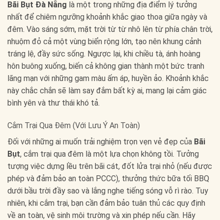
Bãi Bụt Đà Nẵng
là một trong những địa điểm lý tưởng
nhất để chiêm ngưỡng khoảnh khắc giao thoa giữa ngày và
đêm. Vào sáng sớm, mặt trời từ từ nhô lên từ phía chân trời,
nhuộm đỏ cả một vùng biển rộng lớn, tạo nên khung cảnh
tráng lệ, đầy sức sống. Ngược lại, khi chiều tà, ánh hoàng
hôn buông xuống, biến cả không gian thành một bức tranh
lãng mạn với những gam màu ấm áp, huyền ảo. Khoảnh khắc
này chắc chắn sẽ làm say đắm bất kỳ ai, mang lại cảm giác
bình yên và thư thái khó tả.
Cắm Trại Qua Đêm (Với Lưu Ý An Toàn)
Đối với những ai muốn trải nghiệm trọn vẹn vẻ đẹp của
Bãi
Bụt
, cắm trại qua đêm là một lựa chọn không tồi. Tưởng
tượng việc dựng lều trên bãi cát, đốt lửa trại nhỏ (nếu được
phép và đảm bảo an toàn PCCC), thưởng thức bữa tối BBQ
dưới bầu trời đầy sao và lắng nghe tiếng sóng vỗ rì rào. Tuy
nhiên, khi cắm trại, bạn cần đảm bảo tuân thủ các quy định
về an toàn, vệ sinh môi trường và xin phép nếu cần. Hãy