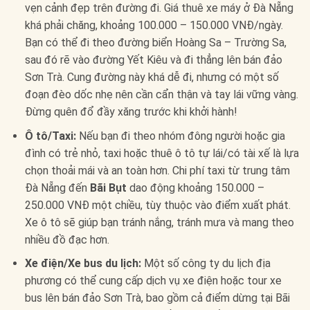
vẹn cảnh đẹp trên đường đi. Giá thuê xe máy ở Đà Nẵng
khá phải chăng, khoảng 100.000 – 150.000 VNĐ/ngày.
Bạn có thể đi theo đường biển Hoàng Sa – Trường Sa,
sau đó rẽ vào đường Yết Kiêu và đi thẳng lên bán đảo
Sơn Trà. Cung đường này khá dễ đi, nhưng có một số
đoạn đèo dốc nhẹ nên cần cẩn thận và tay lái vững vàng.
Đừng quên đổ đầy xăng trước khi khởi hành!
Ô tô/Taxi:
Nếu bạn đi theo nhóm đông người hoặc gia
đình có trẻ nhỏ, taxi hoặc thuê ô tô tự lái/có tài xế là lựa
chọn thoải mái và an toàn hơn. Chi phí taxi từ trung tâm
Đà Nẵng đến
Bãi Bụt
dao động khoảng 150.000 –
250.000 VNĐ một chiều, tùy thuộc vào điểm xuất phát.
Xe ô tô sẽ giúp bạn tránh nắng, tránh mưa và mang theo
nhiều đồ đạc hơn.
Xe điện/Xe bus du lịch:
Một số công ty du lịch địa
phương có thể cung cấp dịch vụ xe điện hoặc tour xe
bus lên bán đảo Sơn Trà, bao gồm cả điểm dừng tại Bãi