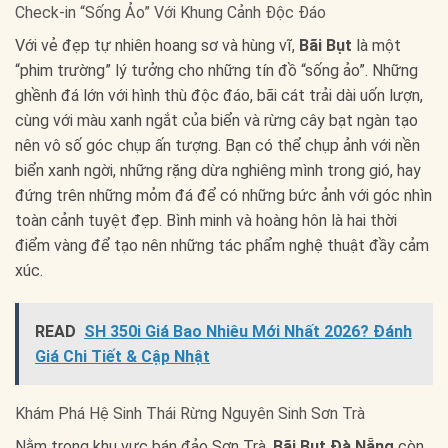
Check-in “Sống Ảo” Với Khung Cảnh Độc Đáo
Với vẻ đẹp tự nhiên hoang sơ và hùng vĩ,
Bãi Bụt
là một
“phim trường” lý tưởng cho những tín đồ “sống ảo”. Những
ghềnh đá lớn với hình thù độc đáo, bãi cát trải dài uốn lượn,
cùng với màu xanh ngắt của biển và rừng cây bạt ngàn tạo
nên vô số góc chụp ấn tượng. Bạn có thể chụp ảnh với nền
biển xanh ngời, những rặng dừa nghiêng mình trong gió, hay
đứng trên những mỏm đá để có những bức ảnh với góc nhìn
toàn cảnh tuyệt đẹp. Bình minh và hoàng hôn là hai thời
điểm vàng để tạo nên những tác phẩm nghệ thuật đầy cảm
xúc.
READ
SH 350i Giá Bao Nhiêu Mới Nhất 2026? Đánh
Giá Chi Tiết & Cập Nhật
Khám Phá Hệ Sinh Thái Rừng Nguyên Sinh Sơn Trà
Nằm trong khu vực bán đảo Sơn Trà,
Bãi Bụt Đà Nẵng
còn