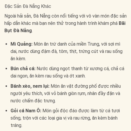
Đặc Sản Đà Nẵng Khác
Ngoài hải sản, Đà Nẵng còn nổi tiếng với vô vàn món đặc sản
hấp dẫn khác mà bạn nên thử trong hành trình khám phá
Bãi
Bụt Đà Nẵng
.
Mì Quảng:
Món ăn trứ danh của miền Trung, với sợi mì
dai, nước dùng đậm đà, tôm, thịt, trứng cút và rau sống
ăn kèm.
Bún chả cá:
Nước dùng ngọt thanh từ xương cá, chả cá
dai ngon, ăn kèm rau sống và ớt xanh.
Bánh xèo, nem lụi:
Món ăn vặt đường phố được nhiều
người yêu thích, với vỏ bánh giòn rụm, nhân đầy đặn và
nước chấm đặc trưng.
Gỏi cá Nam Ô:
Món gỏi độc đáo được làm từ cá tươi
sống, trộn với các loại gia vị và rau rừng, ăn kèm bánh
tráng.