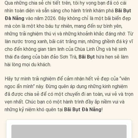
Qua những chia sẻ chi tiết trên, tôi hy vọng bạn đã có cái
nhìn toàn diện và sẵn sàng cho hành trình khám phá
Bãi Bụt
Đà Nẵng
vào năm 2026. Đây không chỉ là một bãi biển đẹp
mà còn là một kho báu tự nhiên, mang đến sự bình yên,
những trải nghiệm thú vị và những khoảnh khắc đáng nhớ. Từ
làn nước trong xanh, bãi cát trắng mịn, những ghềnh đá kỳ vĩ
cho đến không gian tâm linh của Chùa Linh Ứng và hệ sinh
thái đa dạng của bán đảo Sơn Trà,
Bãi Bụt
hứa hẹn sẽ làm
hài lòng mọi du khách.
Hãy tự mình trải nghiệm để cảm nhận hết vẻ đẹp của “viên
ngọc ẩn mình” này. Đừng quên áp dụng những kinh nghiệm
đã được chia sẻ để có một chuyến đi an toàn, vui vẻ và trọn
vẹn nhất. Chúc bạn có một hành trình đầy ắp niềm vui và
những kỷ niệm khó quên tại
Bãi Bụt Đà Nẵng
!