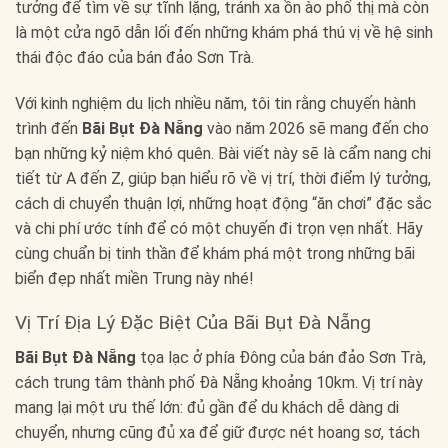
tưởng để tìm về sự tĩnh lặng, tránh xa ồn ào phố thị mà còn
là một cửa ngõ dẫn lối đến những khám phá thú vị về hệ sinh
thái độc đáo của bán đảo Sơn Trà.
Với kinh nghiệm du lịch nhiều năm, tôi tin rằng chuyến hành
trình đến
Bãi Bụt Đà Nẵng
vào năm 2026 sẽ mang đến cho
bạn những kỷ niệm khó quên. Bài viết này sẽ là cẩm nang chi
tiết từ A đến Z, giúp bạn hiểu rõ về vị trí, thời điểm lý tưởng,
cách di chuyển thuận lợi, những hoạt động “ăn chơi” đặc sắc
và chi phí ước tính để có một chuyến đi trọn vẹn nhất. Hãy
cùng chuẩn bị tinh thần để khám phá một trong những bãi
biển đẹp nhất miền Trung này nhé!
Vị Trí Địa Lý Đặc Biệt Của Bãi Bụt Đà Nẵng
Bãi Bụt Đà Nẵng
tọa lạc ở phía Đông của bán đảo Sơn Trà,
cách trung tâm thành phố Đà Nẵng khoảng 10km. Vị trí này
mang lại một ưu thế lớn: đủ gần để du khách dễ dàng di
chuyển, nhưng cũng đủ xa để giữ được nét hoang sơ, tách