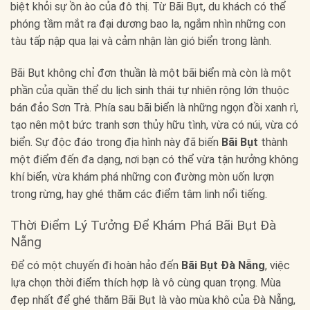
biệt khỏi sự ồn ào của đô thị. Từ Bãi Bụt, du khách có thể
phóng tầm mắt ra đại dương bao la, ngắm nhìn những con
tàu tấp nập qua lại và cảm nhận làn gió biển trong lành.
Bãi Bụt không chỉ đơn thuần là một bãi biển mà còn là một
phần của quần thể du lịch sinh thái tự nhiên rộng lớn thuộc
bán đảo Sơn Trà. Phía sau bãi biển là những ngọn đồi xanh rì,
tạo nên một bức tranh sơn thủy hữu tình, vừa có núi, vừa có
biển. Sự độc đáo trong địa hình này đã biến
Bãi Bụt
thành
một điểm đến đa dạng, nơi bạn có thể vừa tận hưởng không
khí biển, vừa khám phá những con đường mòn uốn lượn
trong rừng, hay ghé thăm các điểm tâm linh nổi tiếng.
Thời Điểm Lý Tưởng Để Khám Phá Bãi Bụt Đà
Nẵng
Để có một chuyến đi hoàn hảo đến
Bãi Bụt Đà Nẵng
, việc
lựa chọn thời điểm thích hợp là vô cùng quan trọng. Mùa
đẹp nhất để ghé thăm Bãi Bụt là vào mùa khô của Đà Nẵng,