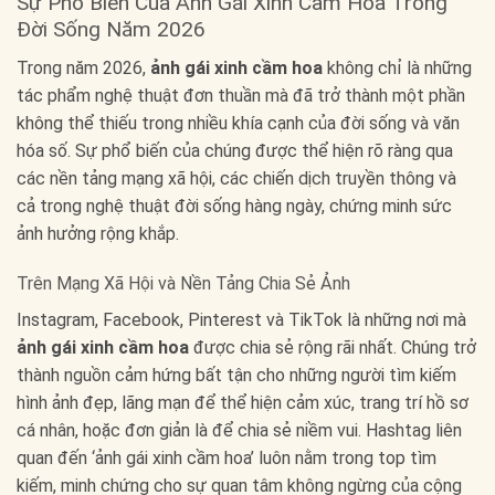
Sự Phổ Biến Của Ảnh Gái Xinh Cầm Hoa Trong
Đời Sống Năm 2026
Trong năm 2026,
ảnh gái xinh cầm hoa
không chỉ là những
tác phẩm nghệ thuật đơn thuần mà đã trở thành một phần
không thể thiếu trong nhiều khía cạnh của đời sống và văn
hóa số. Sự phổ biến của chúng được thể hiện rõ ràng qua
các nền tảng mạng xã hội, các chiến dịch truyền thông và
cả trong nghệ thuật đời sống hàng ngày, chứng minh sức
ảnh hưởng rộng khắp.
Trên Mạng Xã Hội và Nền Tảng Chia Sẻ Ảnh
Instagram, Facebook, Pinterest và TikTok là những nơi mà
ảnh gái xinh cầm hoa
được chia sẻ rộng rãi nhất. Chúng trở
thành nguồn cảm hứng bất tận cho những người tìm kiếm
hình ảnh đẹp, lãng mạn để thể hiện cảm xúc, trang trí hồ sơ
cá nhân, hoặc đơn giản là để chia sẻ niềm vui. Hashtag liên
quan đến ‘ảnh gái xinh cầm hoa’ luôn nằm trong top tìm
kiếm, minh chứng cho sự quan tâm không ngừng của cộng