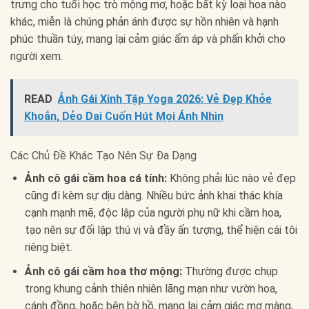
trưng cho tuổi học trò mộng mơ, hoặc bất kỳ loại hoa nào
khác, miễn là chúng phản ánh được sự hồn nhiên và hạnh
phúc thuần túy, mang lại cảm giác ấm áp và phấn khởi cho
người xem.
READ
Ảnh Gái Xinh Tập Yoga 2026: Vẻ Đẹp Khỏe
Khoắn, Dẻo Dai Cuốn Hút Mọi Ánh Nhìn
Các Chủ Đề Khác Tạo Nên Sự Đa Dạng
Ảnh cô gái cầm hoa cá tính:
Không phải lúc nào vẻ đẹp
cũng đi kèm sự dịu dàng. Nhiều bức ảnh khai thác khía
cạnh mạnh mẽ, độc lập của người phụ nữ khi cầm hoa,
tạo nên sự đối lập thú vị và đầy ấn tượng, thể hiện cái tôi
riêng biệt.
Ảnh cô gái cầm hoa thơ mộng:
Thường được chụp
trong khung cảnh thiên nhiên lãng mạn như vườn hoa,
cánh đồng, hoặc bên bờ hồ, mang lại cảm giác mơ màng,