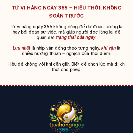
TỬ VI HÀNG NGÀY 365 – HIỂU THỜI, KHÔNG
ĐOÁN TRƯỚC
Tử vi hàng ngày 365 không dùng để dự đoán tương lai
hay bói đoán sự việc, mà giúp người đọc lắng lại để
quan sát
trạng thái của ngày
.
Lưu nhật
là nhịp vận động theo từng ngày,
khí vận
là
chiều hướng thuận – nghịch của thời điểm.
Hiểu để không vội khi cần giữ. Biết để chọn lúc mà đi khi
thời cho phép.