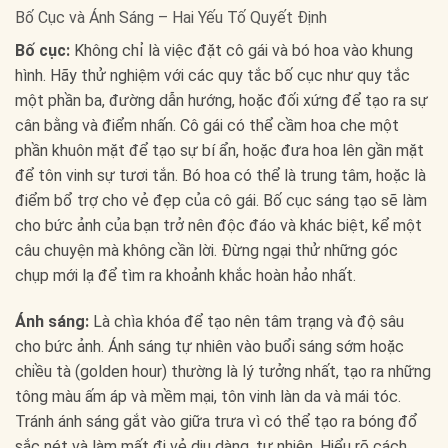
Bố Cục và Ánh Sáng – Hai Yếu Tố Quyết Định
Bố cục:
Không chỉ là việc đặt cô gái và bó hoa vào khung
hình. Hãy thử nghiệm với các quy tắc bố cục như quy tắc
một phần ba, đường dẫn hướng, hoặc đối xứng để tạo ra sự
cân bằng và điểm nhấn. Cô gái có thể cầm hoa che một
phần khuôn mặt để tạo sự bí ẩn, hoặc đưa hoa lên gần mặt
để tôn vinh sự tươi tắn. Bó hoa có thể là trung tâm, hoặc là
điểm bổ trợ cho vẻ đẹp của cô gái. Bố cục sáng tạo sẽ làm
cho bức ảnh của bạn trở nên độc đáo và khác biệt, kể một
câu chuyện mà không cần lời. Đừng ngại thử những góc
chụp mới lạ để tìm ra khoảnh khắc hoàn hảo nhất.
Ánh sáng:
Là chìa khóa để tạo nên tâm trạng và độ sâu
cho bức ảnh. Ánh sáng tự nhiên vào buổi sáng sớm hoặc
chiều tà (golden hour) thường là lý tưởng nhất, tạo ra những
tông màu ấm áp và mềm mại, tôn vinh làn da và mái tóc.
Tránh ánh sáng gắt vào giữa trưa vì có thể tạo ra bóng đổ
sắc nét và làm mất đi vẻ dịu dàng, tự nhiên. Hiểu rõ cách