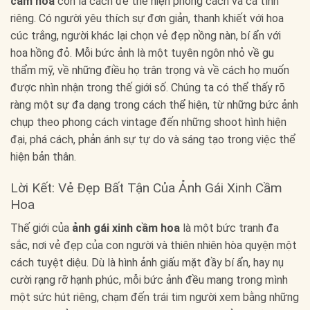
cầm hoa
còn là cách để thể hiện phong cách và cá tính
riêng. Có người yêu thích sự đơn giản, thanh khiết với hoa
cúc trắng, người khác lại chọn vẻ đẹp nồng nàn, bí ẩn với
hoa hồng đỏ. Mỗi bức ảnh là một tuyên ngôn nhỏ về gu
thẩm mỹ, về những điều họ trân trọng và về cách họ muốn
được nhìn nhận trong thế giới số. Chúng ta có thể thấy rõ
ràng một sự đa dạng trong cách thể hiện, từ những bức ảnh
chụp theo phong cách vintage đến những shoot hình hiện
đại, phá cách, phản ánh sự tự do và sáng tạo trong việc thể
hiện bản thân.
Lời Kết: Vẻ Đẹp Bất Tận Của Ảnh Gái Xinh Cầm
Hoa
Thế giới của
ảnh gái xinh cầm hoa
là một bức tranh đa
sắc, nơi vẻ đẹp của con người và thiên nhiên hòa quyện một
cách tuyệt diệu. Dù là hình ảnh giấu mặt đầy bí ẩn, hay nụ
cười rạng rỡ hạnh phúc, mỗi bức ảnh đều mang trong mình
một sức hút riêng, chạm đến trái tim người xem bằng những