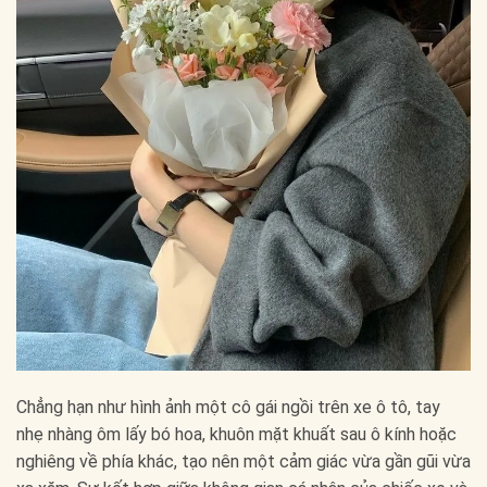
Chẳng hạn như hình ảnh một cô gái ngồi trên xe ô tô, tay
nhẹ nhàng ôm lấy bó hoa, khuôn mặt khuất sau ô kính hoặc
nghiêng về phía khác, tạo nên một cảm giác vừa gần gũi vừa