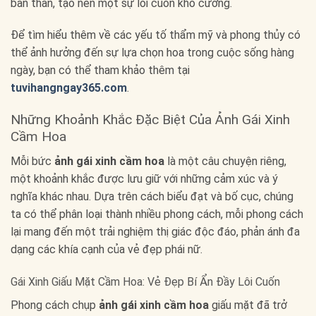
bản thân, tạo nên một sự lôi cuốn khó cưỡng.
Để tìm hiểu thêm về các yếu tố thẩm mỹ và phong thủy có
thể ảnh hưởng đến sự lựa chọn hoa trong cuộc sống hàng
ngày, bạn có thể tham khảo thêm tại
tuvihangngay365.com
.
Những Khoảnh Khắc Đặc Biệt Của Ảnh Gái Xinh
Cầm Hoa
Mỗi bức
ảnh gái xinh cầm hoa
là một câu chuyện riêng,
một khoảnh khắc được lưu giữ với những cảm xúc và ý
nghĩa khác nhau. Dựa trên cách biểu đạt và bố cục, chúng
ta có thể phân loại thành nhiều phong cách, mỗi phong cách
lại mang đến một trải nghiệm thị giác độc đáo, phản ánh đa
dạng các khía cạnh của vẻ đẹp phái nữ.
Gái Xinh Giấu Mặt Cầm Hoa: Vẻ Đẹp Bí Ẩn Đầy Lôi Cuốn
Phong cách chụp
ảnh gái xinh cầm hoa
giấu mặt đã trở