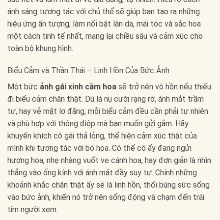
ánh sáng tương tác với chủ thể sẽ giúp bạn tạo ra những
hiệu ứng ấn tượng, làm nổi bật làn da, mái tóc và sắc hoa
một cách tinh tế nhất, mang lại chiều sâu và cảm xúc cho
toàn bộ khung hình.
Biểu Cảm và Thần Thái – Linh Hồn Của Bức Ảnh
Một bức
ảnh gái xinh cầm hoa
sẽ trở nên vô hồn nếu thiếu
đi biểu cảm chân thật. Dù là nụ cười rạng rỡ, ánh mắt trầm
tư, hay vẻ mặt lơ đãng, mỗi biểu cảm đều cần phải tự nhiên
và phù hợp với thông điệp mà bạn muốn gửi gắm. Hãy
khuyến khích cô gái thả lỏng, thể hiện cảm xúc thật của
mình khi tương tác với bó hoa. Có thể cô ấy đang ngửi
hương hoa, nhẹ nhàng vuốt ve cánh hoa, hay đơn giản là nhìn
thẳng vào ống kính với ánh mắt đầy suy tư. Chính những
khoảnh khắc chân thật ấy sẽ là linh hồn, thổi bùng sức sống
vào bức ảnh, khiến nó trở nên sống động và chạm đến trái
tim người xem.