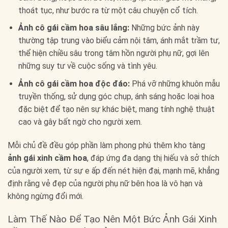
thoát tục, như bước ra từ một câu chuyện cổ tích.
Ảnh cô gái cầm hoa sâu lắng:
Những bức ảnh này
thường tập trung vào biểu cảm nội tâm, ánh mắt trầm tư,
thể hiện chiều sâu trong tâm hồn người phụ nữ, gợi lên
những suy tư về cuộc sống và tình yêu.
Ảnh cô gái cầm hoa độc đáo:
Phá vỡ những khuôn mẫu
truyền thống, sử dụng góc chụp, ánh sáng hoặc loại hoa
đặc biệt để tạo nên sự khác biệt, mang tính nghệ thuật
cao và gây bất ngờ cho người xem.
Mỗi chủ đề đều góp phần làm phong phú thêm kho tàng
ảnh gái xinh cầm hoa
, đáp ứng đa dạng thị hiếu và sở thích
của người xem, từ sự e ấp đến nét hiện đại, mạnh mẽ, khẳng
định rằng vẻ đẹp của người phụ nữ bên hoa là vô hạn và
không ngừng đổi mới.
Làm Thế Nào Để Tạo Nên Một Bức Ảnh Gái Xinh