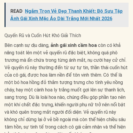
READ
Ngắm Trọn Vẻ Đẹp Thanh Khiết: Bộ Sưu Tập
Ảnh Gái Xinh Mặc Áo Dài Trắng Mới Nhất 2026
Quyến Rũ và Cuốn Hút Khó Giải Thích
Bên cạnh sự dịu dàng,
ảnh gái xinh cầm hoa
còn có khả
năng toát lên một vẻ quyến rũ đặc biệt, không quá phô
trương mà ẩn chứa trong từng ánh mắt, nụ cười hay cử chỉ.
Vẻ quyến rũ này thường đến từ sự tự tin, thần thái cuốn hút
của cô gái, được hoa làm nền để tôn vinh thêm. Có thể là
một bó hoa hồng đỏ thắm tượng trưng cho tình yêu nồng
cháy, hay một cành hoa ly trắng muốt gợi lên sự thanh lịch,
sang trọng. Dù là loài hoa nào, chúng đều góp phần tạo nên
một khí chất đặc trưng, khiến người phụ nữ trở nên nổi bật
và khó quên trong mắt người đối diện. Vẻ quyến rũ này
không chỉ dừng lại ở vẻ bề ngoài mà còn thể hiện chiều sâu
tâm hồn, sự tinh tế trong cách cô gái cảm nhận và thể hiện