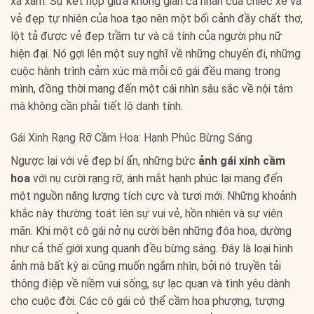
xa xăm. Sự kết hợp giữa không gian cá nhân của chiếc xe và
vẻ đẹp tự nhiên của hoa tạo nên một bối cảnh đầy chất thơ,
lột tả được vẻ đẹp trầm tư và cá tính của người phụ nữ
hiện đại. Nó gợi lên một suy nghĩ về những chuyến đi, những
cuộc hành trình cảm xúc mà mỗi cô gái đều mang trong
mình, đồng thời mang đến một cái nhìn sâu sắc về nội tâm
mà không cần phải tiết lộ danh tính.
Gái Xinh Rạng Rỡ Cầm Hoa: Hạnh Phúc Bừng Sáng
Ngược lại với vẻ đẹp bí ẩn, những bức
ảnh gái xinh cầm
hoa
với nụ cười rạng rỡ, ánh mắt hạnh phúc lại mang đến
một nguồn năng lượng tích cực và tươi mới. Những khoảnh
khắc này thường toát lên sự vui vẻ, hồn nhiên và sự viên
mãn. Khi một cô gái nở nụ cười bên những đóa hoa, dường
như cả thế giới xung quanh đều bừng sáng. Đây là loại hình
ảnh mà bất kỳ ai cũng muốn ngắm nhìn, bởi nó truyền tải
thông điệp về niềm vui sống, sự lạc quan và tình yêu dành
cho cuộc đời. Các cô gái có thể cầm hoa phượng, tượng