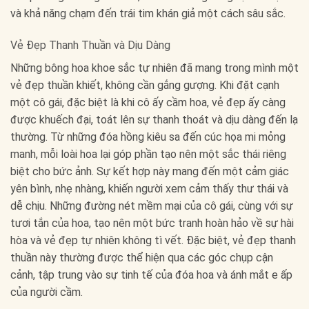
và khả năng chạm đến trái tim khán giả một cách sâu sắc.
Vẻ Đẹp Thanh Thuần và Dịu Dàng
Những bông hoa khoe sắc tự nhiên đã mang trong mình một
vẻ đẹp thuần khiết, không cần gắng gượng. Khi đặt cạnh
một cô gái, đặc biệt là khi cô ấy cầm hoa, vẻ đẹp ấy càng
được khuếch đại, toát lên sự thanh thoát và dịu dàng đến lạ
thường. Từ những đóa hồng kiêu sa đến cúc họa mi mỏng
manh, mỗi loài hoa lại góp phần tạo nên một sắc thái riêng
biệt cho bức ảnh. Sự kết hợp này mang đến một cảm giác
yên bình, nhẹ nhàng, khiến người xem cảm thấy thư thái và
dễ chịu. Những đường nét mềm mại của cô gái, cùng với sự
tươi tắn của hoa, tạo nên một bức tranh hoàn hảo về sự hài
hòa và vẻ đẹp tự nhiên không tì vết. Đặc biệt, vẻ đẹp thanh
thuần này thường được thể hiện qua các góc chụp cận
cảnh, tập trung vào sự tinh tế của đóa hoa và ánh mắt e ấp
của người cầm.