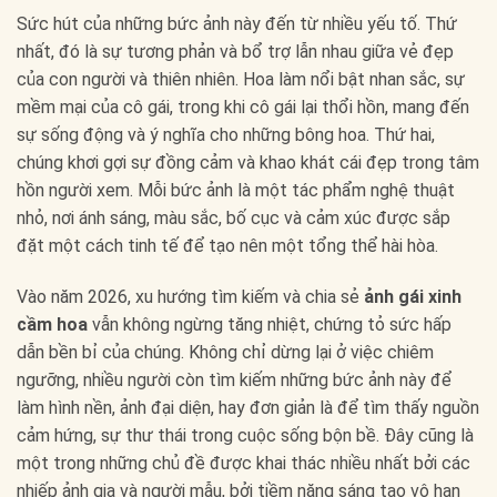
Sức hút của những bức ảnh này đến từ nhiều yếu tố. Thứ
nhất, đó là sự tương phản và bổ trợ lẫn nhau giữa vẻ đẹp
của con người và thiên nhiên. Hoa làm nổi bật nhan sắc, sự
mềm mại của cô gái, trong khi cô gái lại thổi hồn, mang đến
sự sống động và ý nghĩa cho những bông hoa. Thứ hai,
chúng khơi gợi sự đồng cảm và khao khát cái đẹp trong tâm
hồn người xem. Mỗi bức ảnh là một tác phẩm nghệ thuật
nhỏ, nơi ánh sáng, màu sắc, bố cục và cảm xúc được sắp
đặt một cách tinh tế để tạo nên một tổng thể hài hòa.
Vào năm 2026, xu hướng tìm kiếm và chia sẻ
ảnh gái xinh
cầm hoa
vẫn không ngừng tăng nhiệt, chứng tỏ sức hấp
dẫn bền bỉ của chúng. Không chỉ dừng lại ở việc chiêm
ngưỡng, nhiều người còn tìm kiếm những bức ảnh này để
làm hình nền, ảnh đại diện, hay đơn giản là để tìm thấy nguồn
cảm hứng, sự thư thái trong cuộc sống bộn bề. Đây cũng là
một trong những chủ đề được khai thác nhiều nhất bởi các
nhiếp ảnh gia và người mẫu, bởi tiềm năng sáng tạo vô hạn