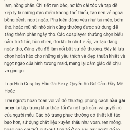
lam, hồng phấn. Chi tiết ren bèo, nơ lớn cài tóc và tạp dề
xếp ly là những đặc điểm không thể thiếu, tạo nên vẻ ngoài
bồng bềnh, ngọt ngào. Phụ kiện đáng yêu như tai mèo, bờm
thỏ, hoặc mũ nồi nhỏ xinh cũng thường được sử dụng để
tăng thêm phần ngây thơ. Các cosplayer thường chọn biểu
cảm tươi tắn, hồn nhiên, đôi khi là chút e ấp, và tạo dáng
ngây thơ, đáng yêu để làm nổi bật sự dễ thương. Đây là lựa
chọn hoàn hảo cho những ai yêu thích vẻ đẹp thuần khiết và
ngọt ngào của hình tượng maid, mang lại cảm giác dễ chịu
và gần gũi.
Loại Hình Cosplay Hầu Gái Sexy, Quyến Rũ Gợi Cảm Đầy Mê
Hoặc
Trái ngược hoàn toàn với vẻ dễ thương, phong cách
hầu gái
sexy
lại tập trung khai thác tối đa nét gợi cảm và quyến rũ
của người mẫu. Các bộ trang phục thường có thiết kế táo
bạo hơn, sử dụng chất liệu xuyên thấu như voan, ren mỏng,
hoặc các chi tiết cut-out tinh tế ở eo, vai, hay ngực để lộ