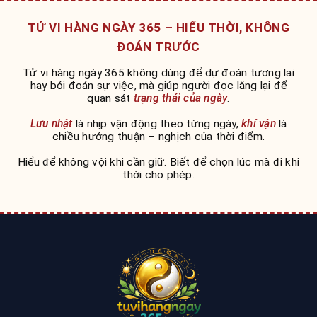
TỬ VI HÀNG NGÀY 365 – HIỂU THỜI, KHÔNG
ĐOÁN TRƯỚC
Tử vi hàng ngày 365 không dùng để dự đoán tương lai
hay bói đoán sự việc, mà giúp người đọc lắng lại để
quan sát
trạng thái của ngày
.
Lưu nhật
là nhịp vận động theo từng ngày,
khí vận
là
chiều hướng thuận – nghịch của thời điểm.
Hiểu để không vội khi cần giữ. Biết để chọn lúc mà đi khi
thời cho phép.