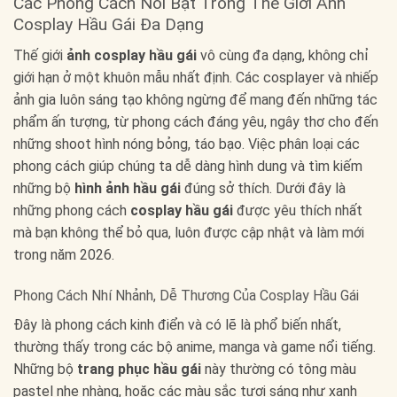
Các Phong Cách Nổi Bật Trong Thế Giới Ảnh
Cosplay Hầu Gái Đa Dạng
Thế giới
ảnh cosplay hầu gái
vô cùng đa dạng, không chỉ
giới hạn ở một khuôn mẫu nhất định. Các cosplayer và nhiếp
ảnh gia luôn sáng tạo không ngừng để mang đến những tác
phẩm ấn tượng, từ phong cách đáng yêu, ngây thơ cho đến
những shoot hình nóng bỏng, táo bạo. Việc phân loại các
phong cách giúp chúng ta dễ dàng hình dung và tìm kiếm
những bộ
hình ảnh hầu gái
đúng sở thích. Dưới đây là
những phong cách
cosplay hầu gái
được yêu thích nhất
mà bạn không thể bỏ qua, luôn được cập nhật và làm mới
trong năm 2026.
Phong Cách Nhí Nhảnh, Dễ Thương Của Cosplay Hầu Gái
Đây là phong cách kinh điển và có lẽ là phổ biến nhất,
thường thấy trong các bộ anime, manga và game nổi tiếng.
Những bộ
trang phục hầu gái
này thường có tông màu
pastel nhẹ nhàng, hoặc các màu sắc tươi sáng như xanh