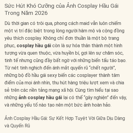
Sức Hút Khó Cưỡng của Ảnh Cosplay Hầu Gái
Trong Năm 2026
Dù thời gian có trôi qua, phong cách maid vẫn luôn chiếm
một vị trí đặc biệt trong lòng người hâm mộ và cộng đồng
yêu thích cosplay. Không chỉ đơn thuần là một bộ trang
phục,
cosplay hầu gái
còn là sự hóa thân thành một hình
tượng vừa quen thuộc, vừa huyền bí, gợi lên sự chăm sóc,
tinh tế nhưng cũng đầy bất ngờ với những biến tấu táo bạo.
Từ nét tinh nghịch đến ánh mắt quyến rũ “chết người”,
những bộ đồ hầu gái sexy biến các cosplayer thành tâm
điểm của mọi ánh nhìn, thu hút hàng triệu lượt xem và chia
sẻ trên các nền tảng mạng xã hội. Cùng tìm hiểu tại sao
những
ảnh cosplay hầu gái
lại có thể “gây nghiện” đến vậy,
và những yếu tố nào tạo nên một bức ảnh hoàn hảo.
Ảnh Cosplay Hầu Gái: Sự Kết Hợp Tuyệt Vời Giữa Dịu Dàng
và Quyến Rũ