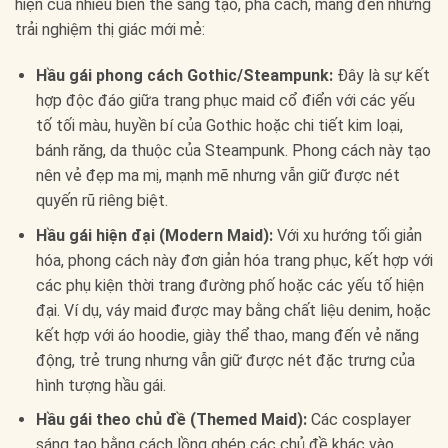
hiện của nhiều biến thể sáng tạo, phá cách, mang đến những
trải nghiệm thị giác mới mẻ:
Hầu gái phong cách Gothic/Steampunk:
Đây là sự kết
hợp độc đáo giữa trang phục maid cổ điển với các yếu
tố tối màu, huyền bí của Gothic hoặc chi tiết kim loại,
bánh răng, da thuộc của Steampunk. Phong cách này tạo
nên vẻ đẹp ma mị, mạnh mẽ nhưng vẫn giữ được nét
quyến rũ riêng biệt.
Hầu gái hiện đại (Modern Maid):
Với xu hướng tối giản
hóa, phong cách này đơn giản hóa trang phục, kết hợp với
các phụ kiện thời trang đường phố hoặc các yếu tố hiện
đại. Ví dụ, váy maid được may bằng chất liệu denim, hoặc
kết hợp với áo hoodie, giày thể thao, mang đến vẻ năng
động, trẻ trung nhưng vẫn giữ được nét đặc trưng của
hình tượng hầu gái.
Hầu gái theo chủ đề (Themed Maid):
Các cosplayer
sáng tạo bằng cách lồng ghép các chủ đề khác vào