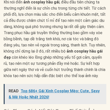
Khi nói đến
ảnh cosplay hầu gái
, điều đầu tiên chúng ta
thường nghĩ đến là sự chỉn chu trong từng chi tiết. Từ cách
phối đồ, lựa chọn màu sắc cho đến biểu cảm khuôn mặt, tất
cả đều được chăm chút tỉ mỉ để tạo nên một cảm giác dịu
dàng, không quá phô trương nhưng lại rất dễ gây thiện cảm.
Trang phục hầu gái truyền thống thường bao gồm váy xòe
bồng bềnh, tạp dề trắng tinh khôi, nơ cài tóc và băng đô
đáng yêu, tạo nên vẻ ngoài trong sáng, thanh lịch. Tuy nhiên,
không chỉ dừng lại ở đó, rất nhiều bộ
ảnh cosplay hầu gái
đẹp
còn khéo léo lồng ghép những yếu tố gợi cảm, quyến
rũ, tạo nên một sự tương phản đầy mê hoặc. Sự kết hợp
giữa nét ngây thơ và vẻ cuốn hút trưởng thành chính là chìa
khóa tạo nên sức hấp dẫn đặc biệt cho thể loại ảnh này.
READ
Top 686+ Gái Xinh Cosplay Mèo: Cute, Sexy
& Mê Hoặc Nhất 2026!