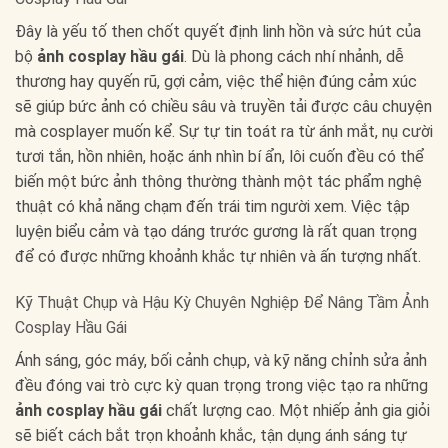
Đây là yếu tố then chốt quyết định linh hồn và sức hút của
bộ
ảnh cosplay hầu gái
. Dù là phong cách nhí nhảnh, dễ
thương hay quyến rũ, gợi cảm, việc thể hiện đúng cảm xúc
sẽ giúp bức ảnh có chiều sâu và truyền tải được câu chuyện
mà cosplayer muốn kể. Sự tự tin toát ra từ ánh mắt, nụ cười
tươi tắn, hồn nhiên, hoặc ánh nhìn bí ẩn, lôi cuốn đều có thể
biến một bức ảnh thông thường thành một tác phẩm nghệ
thuật có khả năng chạm đến trái tim người xem. Việc tập
luyện biểu cảm và tạo dáng trước gương là rất quan trọng
để có được những khoảnh khắc tự nhiên và ấn tượng nhất.
Kỹ Thuật Chụp và Hậu Kỳ Chuyên Nghiệp Để Nâng Tầm Ảnh
Cosplay Hầu Gái
Ánh sáng, góc máy, bối cảnh chụp, và kỹ năng chỉnh sửa ảnh
đều đóng vai trò cực kỳ quan trọng trong việc tạo ra những
ảnh cosplay hầu gái
chất lượng cao. Một nhiếp ảnh gia giỏi
sẽ biết cách bắt trọn khoảnh khắc, tận dụng ánh sáng tự