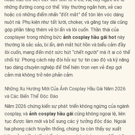
những đường cong cơ thể. Váy thường ngắn hơn, xẻ cao
hoặc có những điểm nhấn “đốt mắt” để tôn lên vóc dáng
nuột nà. Phụ kiện như tất lưới, choker, và găng tay dài cũng
góp phần tăng thêm vẻ bí ẩn và lôi cuốn. Thần thái của
cosplayer trong những bức
ảnh cosplay hầu gái hot
này
thường là sắc sảo, bí ẩn, ánh mắt hút hồn và biểu cảm đầy
lôi cuốn, mang đến một sức hút “chết người” mà ít ai có thể
chối từ. Phong cách này đòi hỏi sự tự tin cao độ và kỹ năng
tạo dáng chuyên nghiệp để thể hiện trọn vẹn vẻ đẹp gợi
cảm mà không trở nên phản cảm.
Những Xu Hướng Mới Của Ảnh Cosplay Hầu Gái Năm 2026
và Các Biến Thể Độc Đáo
Năm 2026 chứng kiến sự phát triển không ngừng của ngành
cosplay, và
ảnh cosplay hầu gái
cũng không ngoại lệ, liên
tục được làm mới và bổ sung các ý tưởng độc đáo. Ngoài
hai phong cách truyền thống, chúng ta còn thấy sự xuất