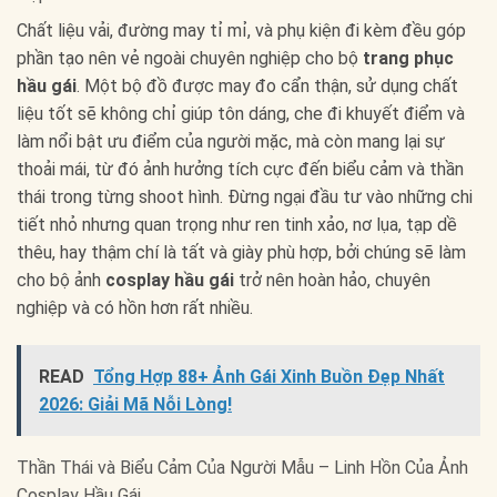
Chất liệu vải, đường may tỉ mỉ, và phụ kiện đi kèm đều góp
phần tạo nên vẻ ngoài chuyên nghiệp cho bộ
trang phục
hầu gái
. Một bộ đồ được may đo cẩn thận, sử dụng chất
liệu tốt sẽ không chỉ giúp tôn dáng, che đi khuyết điểm và
làm nổi bật ưu điểm của người mặc, mà còn mang lại sự
thoải mái, từ đó ảnh hưởng tích cực đến biểu cảm và thần
thái trong từng shoot hình. Đừng ngại đầu tư vào những chi
tiết nhỏ nhưng quan trọng như ren tinh xảo, nơ lụa, tạp dề
thêu, hay thậm chí là tất và giày phù hợp, bởi chúng sẽ làm
cho bộ ảnh
cosplay hầu gái
trở nên hoàn hảo, chuyên
nghiệp và có hồn hơn rất nhiều.
READ
Tổng Hợp 88+ Ảnh Gái Xinh Buồn Đẹp Nhất
2026: Giải Mã Nỗi Lòng!
Thần Thái và Biểu Cảm Của Người Mẫu – Linh Hồn Của Ảnh
Cosplay Hầu Gái