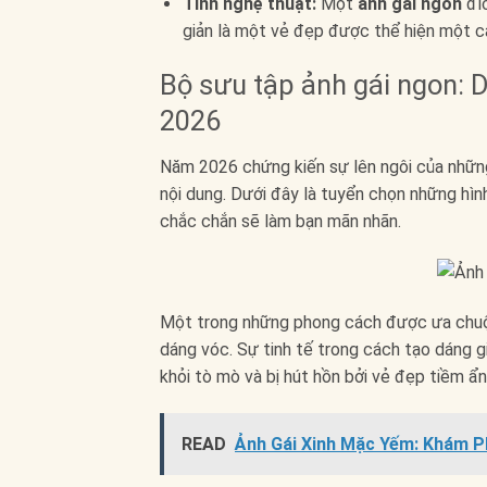
Tính nghệ thuật:
Một
ảnh gái ngon
đíc
giản là một vẻ đẹp được thể hiện một c
Bộ sưu tập ảnh gái ngon: 
2026
Năm 2026 chứng kiến sự lên ngôi của nhữ
nội dung. Dưới đây là tuyển chọn những hì
chắc chắn sẽ làm bạn mãn nhãn.
Một trong những phong cách được ưa chuộng
dáng vóc. Sự tinh tế trong cách tạo dáng 
khỏi tò mò và bị hút hồn bởi vẻ đẹp tiềm ẩ
READ
Ảnh Gái Xinh Mặc Yếm: Khám 