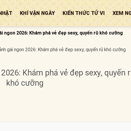
NHẬT
KHÍ VẬN NGÀY
KIẾN THỨC TỬ VI
XEM N
ái ngon 2026: Khám phá vẻ đẹp sexy, quyến rũ khó cưỡng
ảnh gái ngon 2026: Khám phá vẻ đẹp sexy, quyến rũ khó cưỡng
 2026: Khám phá vẻ đẹp sexy, quyến 
khó cưỡng