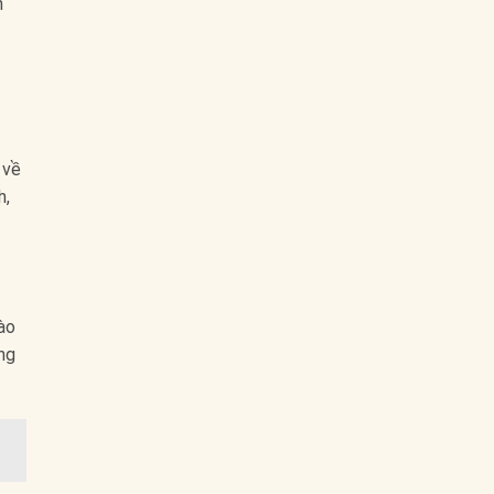
n
 về
h,
ào
ng