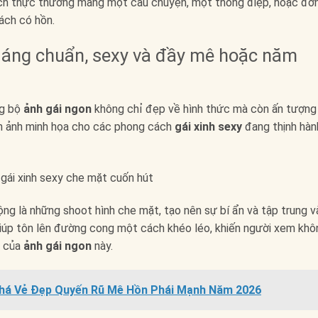
h thực thường mang một câu chuyện, một thông điệp, hoặc đơ
ách có hồn.
Dáng chuẩn, sexy và đầy mê hoặc năm
ng bộ
ảnh gái ngon
không chỉ đẹp về hình thức mà còn ấn tượng
nh ảnh minh họa cho các phong cách
gái xinh sexy
đang thịnh hàn
 là những shoot hình che mặt, tạo nên sự bí ẩn và tập trung v
giúp tôn lên đường cong một cách khéo léo, khiến người xem khô
n của
ảnh gái ngon
này.
Phá Vẻ Đẹp Quyến Rũ Mê Hồn Phái Mạnh Năm 2026