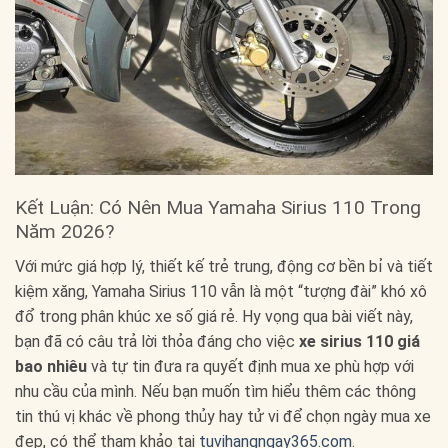
Kết Luận: Có Nên Mua Yamaha Sirius 110 Trong
Năm 2026?
Với mức giá hợp lý, thiết kế trẻ trung, động cơ bền bỉ và tiết
kiệm xăng, Yamaha Sirius 110 vẫn là một “tượng đài” khó xô
đổ trong phân khúc xe số giá rẻ. Hy vọng qua bài viết này,
bạn đã có câu trả lời thỏa đáng cho việc
xe sirius 110 giá
bao nhiêu
và tự tin đưa ra quyết định mua xe phù hợp với
nhu cầu của mình. Nếu bạn muốn tìm hiểu thêm các thông
tin thú vị khác về phong thủy hay tử vi để chọn ngày mua xe
đẹp, có thể tham khảo tại
tuvihangngay365.com
.