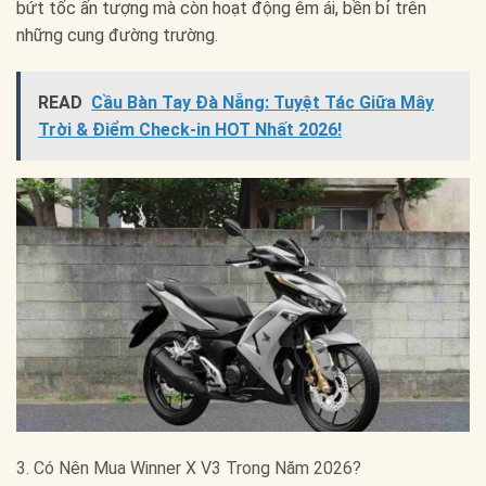
bứt tốc ấn tượng mà còn hoạt động êm ái, bền bỉ trên
những cung đường trường.
READ
Cầu Bàn Tay Đà Nẵng: Tuyệt Tác Giữa Mây
Trời & Điểm Check-in HOT Nhất 2026!
3. Có Nên Mua Winner X V3 Trong Năm 2026?