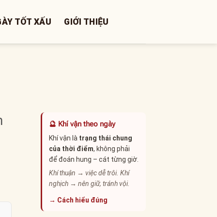
GÀY TỐT XẤU
GIỚI THIỆU
m
🔮 Khí vận theo ngày
Khí vận là
trạng thái chung
của thời điểm
, không phải
để đoán hung – cát từng giờ.
Khí thuận → việc dễ trôi. Khí
nghịch → nên giữ, tránh vội.
→ Cách hiểu đúng