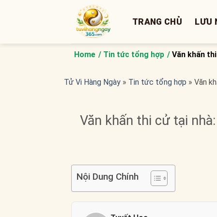
Bỏ
qua
TRANG CHỦ
LƯU 
nội
dung
Home
Tin tức tổng hợp
Văn khấn thi
Tử Vi Hàng Ngày
»
Tin tức tổng hợp
»
Văn kh
Văn khấn thi cử tại nhà:
Nội Dung Chính