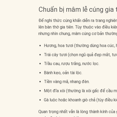
Chuẩn bị mâm lễ cúng gia ti
Để nghi thức cúng khấn diễn ra trang nghiê
lên bàn thờ gia tiên. Tùy thuộc vào điều ki
nhưng nhìn chung, mâm cúng cơ bản thườn
Hương, hoa tươi (thường dùng hoa cúc, 
Trái cây tươi (chọn ngũ quả đẹp mắt, tươ
Trầu cau, rượu trắng, nước lọc.
Bánh kẹo, oản tài lộc.
Tiền vàng mã, nhang đèn.
Một đĩa xôi (thường là xôi gấc để cầu m
Gà luộc hoặc khoanh giò chả (tùy điều ki
Quan trọng nhất vẫn là lòng thành kính của