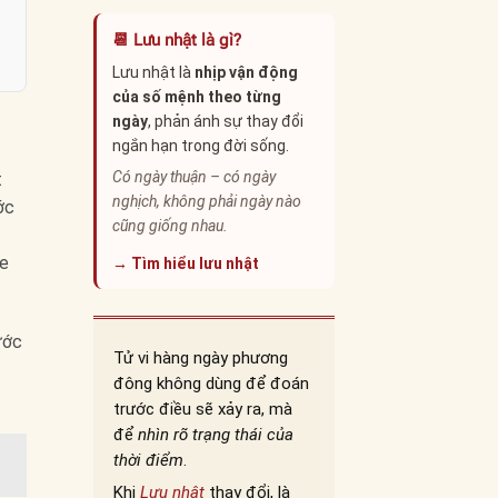
📆 Lưu nhật là gì?
Lưu nhật là
nhịp vận động
của số mệnh theo từng
ngày
, phản ánh sự thay đổi
ngắn hạn trong đời sống.
Có ngày thuận – có ngày
t
nghịch, không phải ngày nào
ớc
cũng giống nhau.
ỏe
→ Tìm hiểu lưu nhật
ước
Tử vi hàng ngày phương
đông không dùng để đoán
trước điều sẽ xảy ra, mà
để
nhìn rõ trạng thái của
thời điểm
.
Khi
Lưu nhật
thay đổi, là