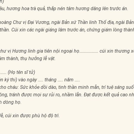
h)
rầu, hương hoa trà quả, thắp nén tâm hương dâng lên trước án.
oàng Chư vị Đại Vương, ngài Bản xứ Thần linh Thổ địa, ngài Bản
hần. Cúi xin các ngài giáng lâm trước án, chứng giám lòng thàn
chư vị Hương linh gia tiên nội ngoại họ………………. cúi xin thương x
âm thành, thụ hưởng lễ vật.
. (Họ tên sĩ tử)
kỳ thi) vào ngày ….. tháng ….. năm …..
ì cho cháu: Sức khỏe dồi dào, tinh thần minh mẫn, trí tuệ sáng suố
hông, tránh được mọi sự rủi ro, nhầm lẫn. Đạt được kết quả cao nh
nh dòng họ.
ễ, cúi xin được phù hộ độ trì.