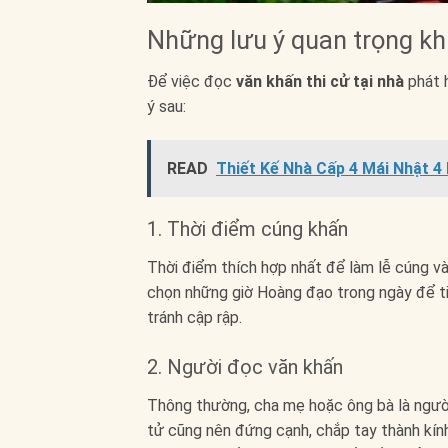
Những lưu ý quan trọng khi
Để việc đọc
văn khấn thi cử tại nhà
phát h
ý sau:
READ
Thiết Kế Nhà Cấp 4 Mái Nhật 
1. Thời điểm cúng khấn
Thời điểm thích hợp nhất để làm lễ cúng và
chọn những giờ Hoàng đạo trong ngày để tiế
tránh cập rập.
2. Người đọc văn khấn
Thông thường, cha mẹ hoặc ông bà là người 
tử cũng nên đứng cạnh, chắp tay thành kính