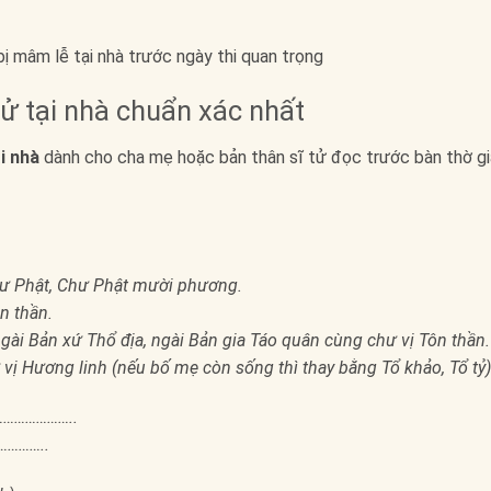
cử tại nhà chuẩn xác nhất
i nhà
dành cho cha mẹ hoặc bản thân sĩ tử đọc trước bàn thờ gi
hư Phật, Chư Phật mười phương.
n thần.
gài Bản xứ Thổ địa, ngài Bản gia Táo quân cùng chư vị Tôn thần.
hư vị Hương linh (nếu bố mẹ còn sống thì thay bằng Tổ khảo, Tổ tỷ)
…………………..
…………..