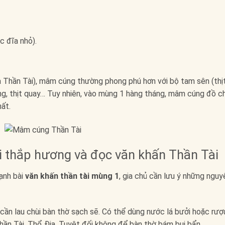
c đĩa nhỏ).
a Thần Tài), mâm cúng thường phong phú hơn với bộ tam sên (thị
ớng, thịt quay… Tuy nhiên, vào mùng 1 hàng tháng, mâm cúng đồ c
ất.
i thắp hương và đọc văn khấn Thần Tài
cạnh bài
văn khấn thần tài mùng 1
, gia chủ cần lưu ý những nguy
cần lau chùi bàn thờ sạch sẽ. Có thể dùng nước lá bưởi hoặc rượ
ần Tài, Thổ Địa. Tuyệt đối không để bàn thờ bám bụi bẩn.