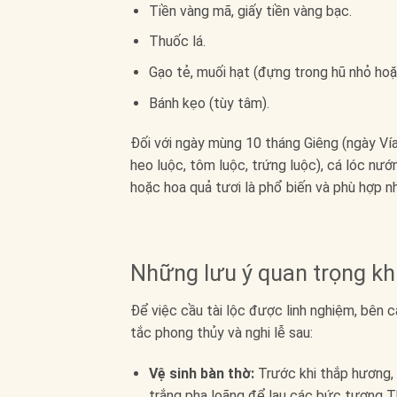
Tiền vàng mã, giấy tiền vàng bạc.
Thuốc lá.
Gạo tẻ, muối hạt (đựng trong hũ nhỏ hoặ
Bánh kẹo (tùy tâm).
Đối với ngày mùng 10 tháng Giêng (ngày Ví
heo luộc, tôm luộc, trứng luộc), cá lóc nư
hoặc hoa quả tươi là phổ biến và phù hợp nh
Những lưu ý quan trọng kh
Để việc cầu tài lộc được linh nghiệm, bên 
tắc phong thủy và nghi lễ sau:
Vệ sinh bàn thờ:
Trước khi thắp hương, 
trắng pha loãng để lau các bức tượng Th