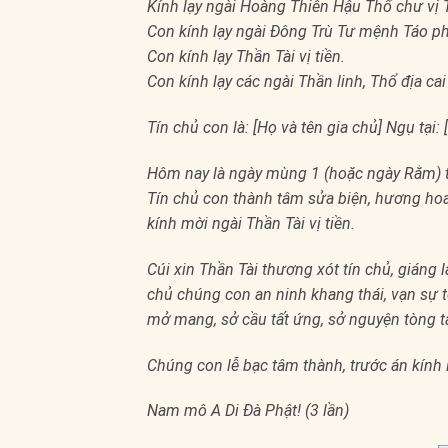
Kính lạy ngài Hoàng Thiên Hậu Thổ chư vị 
Con kính lạy ngài Đông Trù Tư mệnh Táo p
Con kính lạy Thần Tài vị tiền.
Con kính lạy các ngài Thần linh, Thổ địa ca
Tín chủ con là: [Họ và tên gia chủ] Ngụ tại:
Hôm nay là ngày mùng 1 (hoặc ngày Rằm) 
Tín chủ con thành tâm sửa biện, hương hoa, 
kính mời ngài Thần Tài vị tiền.
Cúi xin Thần Tài thương xót tín chủ, giáng 
chủ chúng con an ninh khang thái, vạn sự tố
mở mang, sở cầu tất ứng, sở nguyện tòng 
Chúng con lễ bạc tâm thành, trước án kính l
Nam mô A Di Đà Phật! (3 lần)