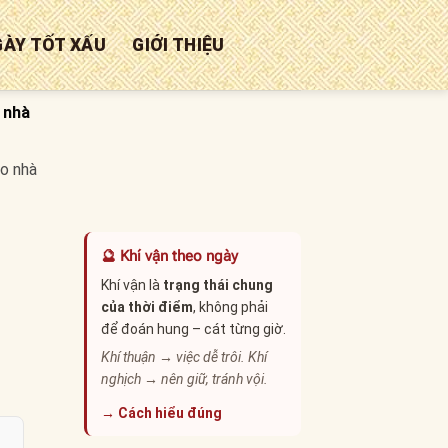
GÀY TỐT XẤU
GIỚI THIỆU
 nhà
ào nhà
🔮 Khí vận theo ngày
Khí vận là
trạng thái chung
của thời điểm
, không phải
để đoán hung – cát từng giờ.
Khí thuận → việc dễ trôi. Khí
nghịch → nên giữ, tránh vội.
→ Cách hiểu đúng