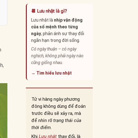
📆 Lưu nhật là gì?
Lưu nhật là
nhịp vận động
của số mệnh theo từng
ngày
, phản ánh sự thay đổi
ngắn hạn trong đời sống.
Có ngày thuận – có ngày
h
nghịch, không phải ngày nào
cũng giống nhau.
h,
→ Tìm hiểu lưu nhật
Tử vi hàng ngày phương
đông không dùng để đoán
trước điều sẽ xảy ra, mà
để
nhìn rõ trạng thái của
thời điểm
.
Khi
Lưu nhật
thay đổi, là