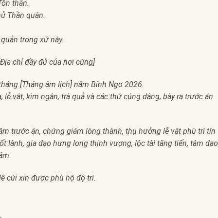
Tôn thần.
hủ Thần quân.
i quản trong xứ này.
 [Địa chỉ đầy đủ của nơi cúng]
tháng [Tháng âm lịch] năm Bính Ngọ 2026.
lễ vật, kim ngân, trà quả và các thứ cúng dâng, bày ra trước án
lâm trước án, chứng giám lòng thành, thụ hưởng lễ vật phù trì tín
t lành, gia đạo hưng long thịnh vượng, lộc tài tăng tiến, tâm đạo
tâm.
ễ cúi xin được phù hộ độ trì.