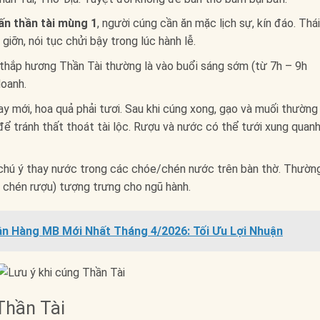
ấn thần tài mùng 1
, người cúng cần ăn mặc lịch sự, kín đáo. Thá
giỡn, nói tục chửi bậy trong lúc hành lễ.
 thắp hương Thần Tài thường là vào buổi sáng sớm (từ 7h – 9h
doanh.
 mới, hoa quả phải tươi. Sau khi cúng xong, gạo và muối thường
i để tránh thất thoát tài lộc. Rượu và nước có thể tưới xung quan
 chú ý thay nước trong các chóe/chén nước trên bàn thờ. Thườn
 chén rượu) tượng trưng cho ngũ hành.
ân Hàng MB Mới Nhất Tháng 4/2026: Tối Ưu Lợi Nhuận
Thần Tài