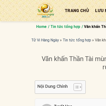
Bỏ
qua
TRANG CHỦ
LƯU 
nội
dung
Home
Tin tức tổng hợp
Văn khấn Th
Tử Vi Hàng Ngày
»
Tin tức tổng hợp
»
Văn kh
Văn khấn Thần Tài mù
r
Nội Dung Chính