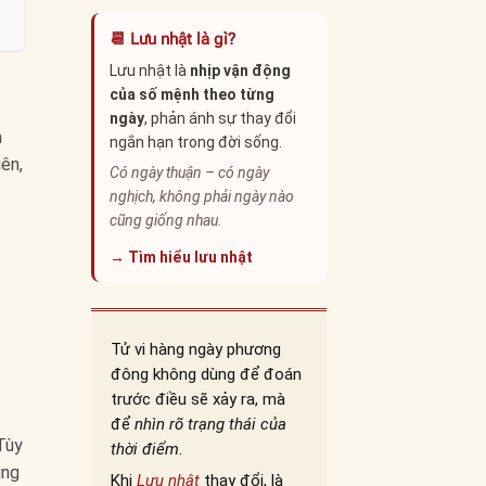
📆 Lưu nhật là gì?
Lưu nhật là
nhịp vận động
của số mệnh theo từng
ngày
, phản ánh sự thay đổi
m
ngắn hạn trong đời sống.
iên,
Có ngày thuận – có ngày
nghịch, không phải ngày nào
cũng giống nhau.
→ Tìm hiểu lưu nhật
Tử vi hàng ngày phương
đông không dùng để đoán
trước điều sẽ xảy ra, mà
để
nhìn rõ trạng thái của
Tùy
thời điểm
.
úng
Khi
Lưu nhật
thay đổi, là