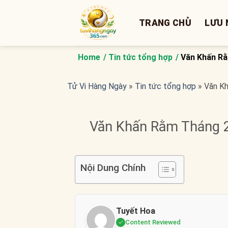
Bỏ
qua
TRANG CHỦ
LƯU 
nội
dung
Home
Tin tức tổng hợp
Văn Khấn Rằ
Tử Vi Hàng Ngày
»
Tin tức tổng hợp
»
Văn Kh
Văn Khấn Rằm Tháng 2
Nội Dung Chính
Tuyết Hoa
Content Reviewed