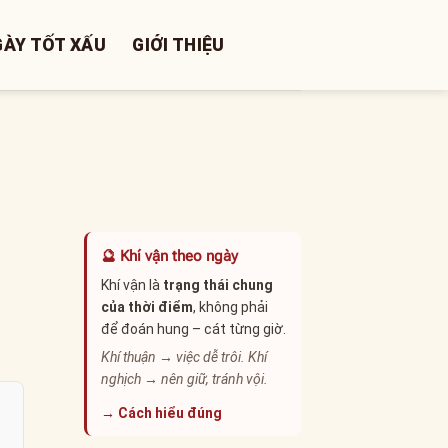
GÀY TỐT XẤU
GIỚI THIỆU
🔮 Khí vận theo ngày
Khí vận là
trạng thái chung
của thời điểm
, không phải
để đoán hung – cát từng giờ.
Khí thuận → việc dễ trôi. Khí
nghịch → nên giữ, tránh vội.
→ Cách hiểu đúng