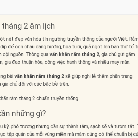
 tháng 2 âm lịch
một nét đẹp văn hóa tín ngưỡng truyền thống của người Việt. Rằ
 dịp để con cháu dâng hương, hoa tươi, quả ngọt lên bàn thờ tổ t
 ơn cội nguồn. Thông qua
văn khấn rằm tháng 2
, gia chủ gửi gắm
, gia đạo thuận hòa, công việc hanh thông và nhiều may mắn.
úng bài
văn khấn rằm tháng 2
sẽ giúp nghi lễ thêm phần trang
 gia chủ đối với các bậc bề trên.
cần những gì?
 kỳ, phô trương nhưng cần sự thành tâm, sạch sẽ và tươm tất. 
 tục tập quán của mỗi vùng miền mà mâm cúng có thể chuẩn bị c