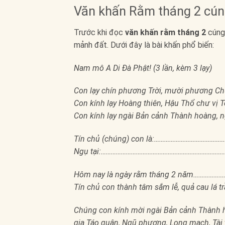
Văn khấn Rằm tháng 2 cúng
Trước khi đọc
văn khấn rằm tháng 2
cúng 
mảnh đất. Dưới đây là bài khấn phổ biến:
Nam mô A Di Đà Phật! (3 lần, kèm 3 lạy)
Con lạy chín phương Trời, mười phương C
Con kính lạy Hoàng thiên, Hậu Thổ chư vị T
Con kính lạy ngài Bản cảnh Thành hoàng, n
Tín chủ (chúng) con là:…………………………………
Ngụ tại:………………………………………………………………
Hôm nay là ngày rằm tháng 2 năm………………
Tín chủ con thành tâm sắm lễ, quả cau lá t
Chúng con kính mời ngài Bản cảnh Thành h
gia Táo quân, Ngũ phương, Long mạch, Tài t