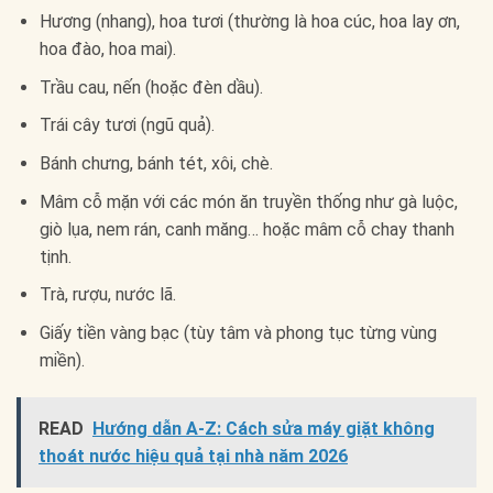
Hương (nhang), hoa tươi (thường là hoa cúc, hoa lay ơn,
hoa đào, hoa mai).
Trầu cau, nến (hoặc đèn dầu).
Trái cây tươi (ngũ quả).
Bánh chưng, bánh tét, xôi, chè.
Mâm cỗ mặn với các món ăn truyền thống như gà luộc,
giò lụa, nem rán, canh măng… hoặc mâm cỗ chay thanh
tịnh.
Trà, rượu, nước lã.
Giấy tiền vàng bạc (tùy tâm và phong tục từng vùng
miền).
READ
Hướng dẫn A-Z: Cách sửa máy giặt không
thoát nước hiệu quả tại nhà năm 2026