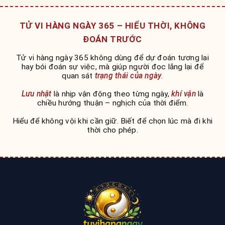
TỬ VI HÀNG NGÀY 365 – HIỂU THỜI, KHÔNG
ĐOÁN TRƯỚC
Tử vi hàng ngày 365 không dùng để dự đoán tương lai
hay bói đoán sự việc, mà giúp người đọc lắng lại để
quan sát
trạng thái của ngày
.
Lưu nhật
là nhịp vận động theo từng ngày,
khí vận
là
chiều hướng thuận – nghịch của thời điểm.
Hiểu để không vội khi cần giữ. Biết để chọn lúc mà đi khi
thời cho phép.