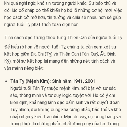
khi quá nghi ngờ, khó tin tưởng người khác. Sự bảo thủ và
đôi lúc cố chấp có thể khiến họ bỏ lỡ những cơ hội mới. Việc
học cách cởi mở hơn, tin tưởng và chia sẻ nhiều hơn sẽ giúp
người tuổi Tỵ phát triển toàn diện hơn.
Tính cách đặc trưng theo từng Thiên Can của người tuổi Tỵ
Để hiểu rõ hơn về người tuổi Tỵ, chúng ta cần xem xét sự
kết hợp giữa Địa Chi (Tỵ) và Thiên Can (Tân, Quý, Ất, Đinh,
Kỷ), mỗi sự kết hợp lại mang đến những nét tính cách và
vận mệnh riêng biệt:
Tân Tỵ (Mệnh Kim): Sinh năm 1941, 2001
Người tuổi Tân Tỵ thuộc mệnh Kim, nổi bật với sự sắc
sảo, thông minh và tư duy logic tuyệt vời. Họ có ý chí
kiên định, khả năng lãnh đạo bẩm sinh và rất quyết đoán.
Tuy nhiên, đôi khi họ cũng khá cứng nhắc, bảo thủ và khó
chấp nhận ý kiến trái chiều. Mặc dù vậy, sự công bằng và
trung thực là những phẩm chất đáng quý của họ. Trong