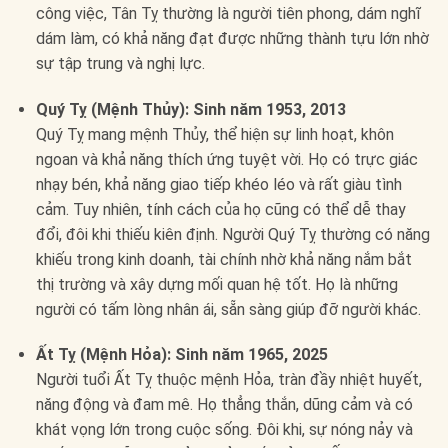
công việc, Tân Tỵ thường là người tiên phong, dám nghĩ
dám làm, có khả năng đạt được những thành tựu lớn nhờ
sự tập trung và nghị lực.
Quý Tỵ (Mệnh Thủy): Sinh năm 1953, 2013
Quý Tỵ mang mệnh Thủy, thể hiện sự linh hoạt, khôn
ngoan và khả năng thích ứng tuyệt vời. Họ có trực giác
nhạy bén, khả năng giao tiếp khéo léo và rất giàu tình
cảm. Tuy nhiên, tính cách của họ cũng có thể dễ thay
đổi, đôi khi thiếu kiên định. Người Quý Tỵ thường có năng
khiếu trong kinh doanh, tài chính nhờ khả năng nắm bắt
thị trường và xây dựng mối quan hệ tốt. Họ là những
người có tấm lòng nhân ái, sẵn sàng giúp đỡ người khác.
Ất Tỵ (Mệnh Hỏa): Sinh năm 1965, 2025
Người tuổi Ất Tỵ thuộc mệnh Hỏa, tràn đầy nhiệt huyết,
năng động và đam mê. Họ thẳng thắn, dũng cảm và có
khát vọng lớn trong cuộc sống. Đôi khi, sự nóng nảy và