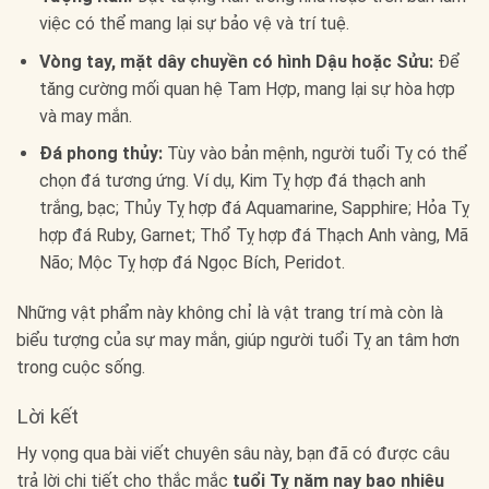
việc có thể mang lại sự bảo vệ và trí tuệ.
Vòng tay, mặt dây chuyền có hình Dậu hoặc Sửu:
Để
tăng cường mối quan hệ Tam Hợp, mang lại sự hòa hợp
và may mắn.
Đá phong thủy:
Tùy vào bản mệnh, người tuổi Tỵ có thể
chọn đá tương ứng. Ví dụ, Kim Tỵ hợp đá thạch anh
trắng, bạc; Thủy Tỵ hợp đá Aquamarine, Sapphire; Hỏa Tỵ
hợp đá Ruby, Garnet; Thổ Tỵ hợp đá Thạch Anh vàng, Mã
Não; Mộc Tỵ hợp đá Ngọc Bích, Peridot.
Những vật phẩm này không chỉ là vật trang trí mà còn là
biểu tượng của sự may mắn, giúp người tuổi Tỵ an tâm hơn
trong cuộc sống.
Lời kết
Hy vọng qua bài viết chuyên sâu này, bạn đã có được câu
trả lời chi tiết cho thắc mắc
tuổi Tỵ năm nay bao nhiêu