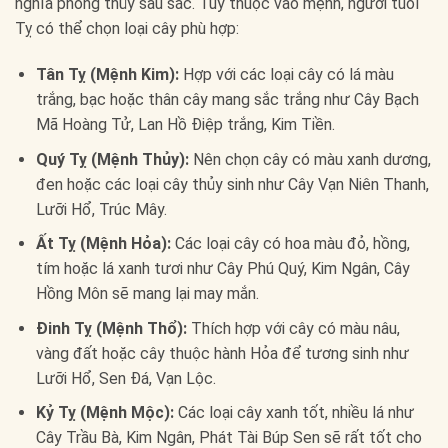
nghĩa phong thủy sâu sắc. Tùy thuộc vào mệnh, người tuổi
Tỵ có thể chọn loại cây phù hợp:
Tân Tỵ (Mệnh Kim):
Hợp với các loại cây có lá màu
trắng, bạc hoặc thân cây mang sắc trắng như Cây Bạch
Mã Hoàng Tử, Lan Hồ Điệp trắng, Kim Tiền.
Quý Tỵ (Mệnh Thủy):
Nên chọn cây có màu xanh dương,
đen hoặc các loại cây thủy sinh như Cây Vạn Niên Thanh,
Lưỡi Hổ, Trúc Mây.
Ất Tỵ (Mệnh Hỏa):
Các loại cây có hoa màu đỏ, hồng,
tím hoặc lá xanh tươi như Cây Phú Quý, Kim Ngân, Cây
Hồng Môn sẽ mang lại may mắn.
Đinh Tỵ (Mệnh Thổ):
Thích hợp với cây có màu nâu,
vàng đất hoặc cây thuộc hành Hỏa để tương sinh như
Lưỡi Hổ, Sen Đá, Vạn Lộc.
Kỷ Tỵ (Mệnh Mộc):
Các loại cây xanh tốt, nhiều lá như
Cây Trầu Bà, Kim Ngân, Phát Tài Búp Sen sẽ rất tốt cho