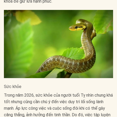
khóa để giữ lửa hạnh phúc.
Sức khỏe
Trong năm 2026, sức khỏe của người tuổi Tỵ nhìn chung khá
tốt nhưng cũng cần chú ý đến việc duy trì lối sống lành
mạnh. Áp lực công việc và cuộc sống đôi khi có thể gây
căng thẳng, ảnh hưởng đến tinh thần. Do đó, việc tập luyện