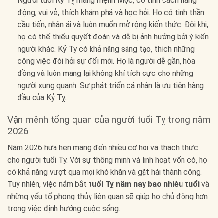
Người tuổi Kỷ Tỵ mang mệnh Mộc, có tính cách năng
động, vui vẻ, thích khám phá và học hỏi. Họ có tinh thần
cầu tiến, nhân ái và luôn muốn mở rộng kiến thức. Đôi khi,
họ có thể thiếu quyết đoán và dễ bị ảnh hưởng bởi ý kiến
người khác. Kỷ Tỵ có khả năng sáng tạo, thích những
công việc đòi hỏi sự đổi mới. Họ là người dễ gần, hòa
đồng và luôn mang lại không khí tích cực cho những
người xung quanh. Sự phát triển cá nhân là ưu tiên hàng
đầu của Kỷ Tỵ.
Vận mệnh tổng quan của người tuổi Tỵ trong năm
2026
Năm 2026 hứa hẹn mang đến nhiều cơ hội và thách thức
cho người tuổi Tỵ. Với sự thông minh và linh hoạt vốn có, họ
có khả năng vượt qua mọi khó khăn và gặt hái thành công.
Tuy nhiên, việc nắm bắt
tuổi Tỵ năm nay bao nhiêu tuổi
và
những yếu tố phong thủy liên quan sẽ giúp họ chủ động hơn
trong việc định hướng cuộc sống.