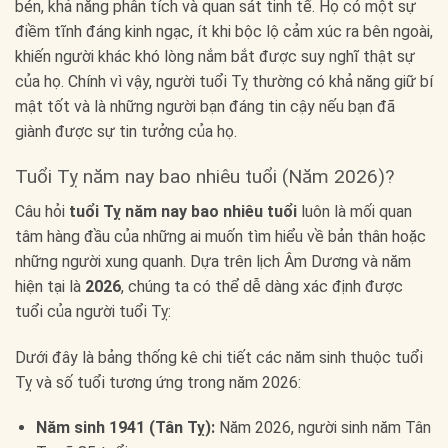
bén, khả năng phân tích và quan sát tinh tế. Họ có một sự
điềm tĩnh đáng kinh ngạc, ít khi bộc lộ cảm xúc ra bên ngoài,
khiến người khác khó lòng nắm bắt được suy nghĩ thật sự
của họ. Chính vì vậy, người tuổi Tỵ thường có khả năng giữ bí
mật tốt và là những người bạn đáng tin cậy nếu bạn đã
giành được sự tin tưởng của họ.
Tuổi Tỵ năm nay bao nhiêu tuổi (Năm 2026)?
Câu hỏi
tuổi Tỵ năm nay bao nhiêu tuổi
luôn là mối quan
tâm hàng đầu của những ai muốn tìm hiểu về bản thân hoặc
những người xung quanh. Dựa trên lịch Âm Dương và năm
hiện tại là
2026
, chúng ta có thể dễ dàng xác định được
tuổi của người tuổi Tỵ:
Dưới đây là bảng thống kê chi tiết các năm sinh thuộc tuổi
Tỵ và số tuổi tương ứng trong năm 2026:
Năm sinh 1941 (Tân Tỵ):
Năm 2026, người sinh năm Tân