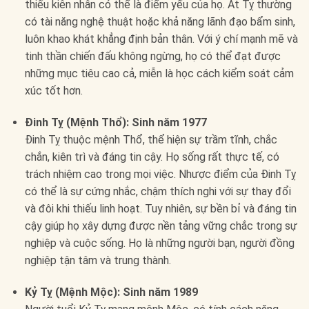
thiếu kiên nhẫn có thể là điểm yếu của họ. Ất Tỵ thường
có tài năng nghệ thuật hoặc khả năng lãnh đạo bẩm sinh,
luôn khao khát khẳng định bản thân. Với ý chí mạnh mẽ và
tinh thần chiến đấu không ngừng, họ có thể đạt được
những mục tiêu cao cả, miễn là học cách kiểm soát cảm
xúc tốt hơn.
Đinh Tỵ (Mệnh Thổ): Sinh năm 1977
Đinh Tỵ thuộc mệnh Thổ, thể hiện sự trầm tĩnh, chắc
chắn, kiên trì và đáng tin cậy. Họ sống rất thực tế, có
trách nhiệm cao trong mọi việc. Nhược điểm của Đinh Tỵ
có thể là sự cứng nhắc, chậm thích nghi với sự thay đổi
và đôi khi thiếu linh hoạt. Tuy nhiên, sự bền bỉ và đáng tin
cậy giúp họ xây dựng được nền tảng vững chắc trong sự
nghiệp và cuộc sống. Họ là những người bạn, người đồng
nghiệp tận tâm và trung thành.
Kỷ Tỵ (Mệnh Mộc): Sinh năm 1989