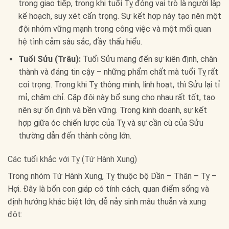
trong giao tiếp, trong khi tuổi Tỵ đóng vai trò là người lập
kế hoạch, suy xét cẩn trọng. Sự kết hợp này tạo nên một
đội nhóm vững mạnh trong công việc và một mối quan
hệ tình cảm sâu sắc, đầy thấu hiểu.
Tuổi Sửu (Trâu):
Tuổi Sửu mang đến sự kiên định, chân
thành và đáng tin cậy – những phẩm chất mà tuổi Tỵ rất
coi trọng. Trong khi Tỵ thông minh, linh hoạt, thì Sửu lại tỉ
mỉ, chăm chỉ. Cặp đôi này bổ sung cho nhau rất tốt, tạo
nên sự ổn định và bền vững. Trong kinh doanh, sự kết
hợp giữa óc chiến lược của Tỵ và sự cần cù của Sửu
thường dẫn đến thành công lớn.
Các tuổi khắc với Tỵ (Tứ Hành Xung)
Trong nhóm Tứ Hành Xung, Tỵ thuộc bộ Dần – Thân – Tỵ –
Hợi. Đây là bốn con giáp có tính cách, quan điểm sống và
định hướng khác biệt lớn, dễ nảy sinh mâu thuẫn và xung
đột: