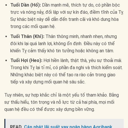
Tuổi Dần (Hổ):
Dần mạnh mẽ, thích tự do, có phần bộc
trực và nóng nảy, đối lập với sự kín đáo, điềm tĩnh của Tỵ.
Sự khác biệt này dễ dẫn đến tranh cãi và khó dung hòa
trong các mối quan hệ.
Tuổi Thân (Khỉ):
Thân thông minh, nhanh nhẹn, nhưng
đôi khi lại quá lanh lợi, không ổn định. Điều này có thể
khiến Tỵ cảm thấy khó tin tưởng hoặc không an tâm.
Tuổi Hợi (Heo):
Hợi hiền lành, thật thà, yêu sự thoải mái.
Trong khi Tỵ lại tỉ mỉ, có phần đa nghi và thích kiểm soát.
Những khác biệt này có thể tạo ra rào cản trong giao
tiếp và xây dựng mối quan hệ sâu sắc.
Tuy nhiên, sự hợp khắc chỉ là một yếu tố tham khảo. Bằng
sự thấu hiểu, tôn trọng và nỗ lực từ cả hai phía, mọi mối
quan hệ đều có thể được xây dựng bền vững.
READ
Cập nhật lãi suất vay ngân hàng Agribank