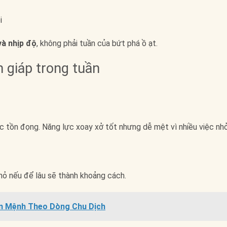
i
và nhịp độ
, không phải tuần của bứt phá ồ ạt.
 giáp trong tuần
ệc tồn đọng. Năng lực xoay xở tốt nhưng dễ mệt vì nhiều việc nhỏ
nhỏ nếu để lâu sẽ thành khoảng cách.
ận Mệnh Theo Dòng Chu Dịch