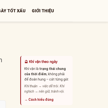
GÀY TỐT XẤU
GIỚI THIỆU
m
🔮 Khí vận theo ngày
Khí vận là
trạng thái chung
của thời điểm
, không phải
để đoán hung – cát từng giờ.
Khí thuận → việc dễ trôi. Khí
nghịch → nên giữ, tránh vội.
→ Cách hiểu đúng