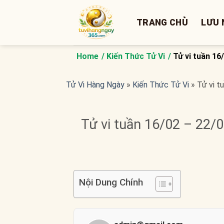
Bỏ
qua
TRANG CHỦ
LƯU 
nội
dung
Home
Kiến Thức Tử Vi
Tử vi tuần 16
Tử Vi Hàng Ngày
»
Kiến Thức Tử Vi
»
Tử vi t
Tử vi tuần 16/02 – 22/0
Nội Dung Chính