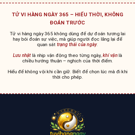
TỬ VI HÀNG NGÀY 365 – HIỂU THỜI, KHÔNG
ĐOÁN TRƯỚC
Tử vi hàng ngày 365 không dùng để dự đoán tương lai
hay bói đoán sự việc, mà giúp người đọc lắng lại để
quan sát
trạng thái của ngày
.
Lưu nhật
là nhịp vận động theo từng ngày,
khí vận
là
chiều hướng thuận – nghịch của thời điểm.
Hiểu để không vội khi cần giữ. Biết để chọn lúc mà đi khi
thời cho phép.