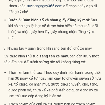
xã/huyện/tỉnh tùy theo phân cấp) để nộp. Đừng quên
tham khảo
tuvihangngay365.com
để chọn ngày đẹp đi
đăng ký nhé.
Bước 5: Bấm biển số và nhận giấy đăng ký mới:
Sau
khi hồ sơ hợp lệ, bạn sẽ được bấm biển số mới (nếu đổi
biển) và nhận giấy hẹn lấy giấy chứng nhận đăng ký xe
mới.
3. Những lưu ý quan trọng khi sang tên đổi chủ xe máy
Khi thực hiện
thủ tục sang tên xe máy
, bạn cần lưu ý một
số điểm sau để tránh những rắc rối không đáng có:
Thời hạn làm thủ tục: Theo quy định hiện hành, trong thời
hạn 30 ngày kể từ ngày làm giấy tờ chuyển quyền sở hữu
xe, tổ chức, cá nhân mua, được điều chuyển, cho, tặng,
được phân bổ, thừa kế xe phải đến cơ quan đăng ký xe
làm thủ tục cấp đăng ký, biển số.
Trách nhiệm của chủ xe cũ: Người bán có trách nhiệm