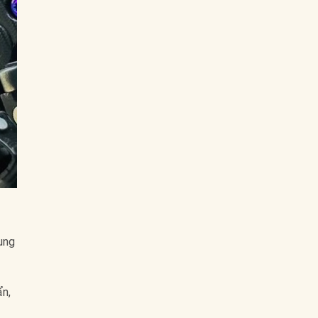
ụng
ẩn,