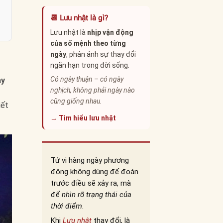
📆 Lưu nhật là gì?
Lưu nhật là
nhịp vận động
của số mệnh theo từng
ngày
, phản ánh sự thay đổi
ngắn hạn trong đời sống.
Có ngày thuận – có ngày
ay
nghịch, không phải ngày nào
cũng giống nhau.
iết
→ Tìm hiểu lưu nhật
Tử vi hàng ngày phương
đông không dùng để đoán
trước điều sẽ xảy ra, mà
để
nhìn rõ trạng thái của
thời điểm
.
Khi
Lưu nhật
thay đổi, là