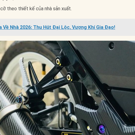
cỡ theo thiết kế của nhà sản xuất.
a Về Nhà 2026: Thu Hút Đại Lộc, Vượng Khí Gia Đạo!