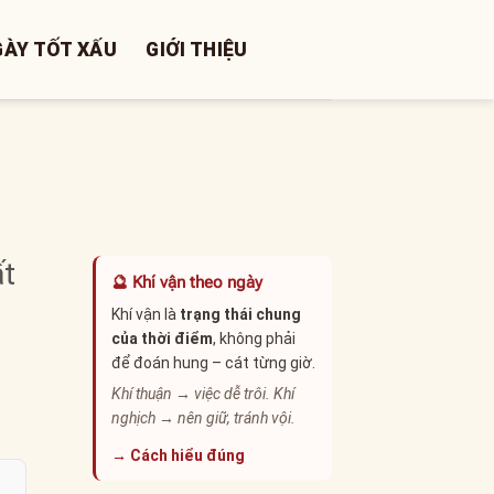
GÀY TỐT XẤU
GIỚI THIỆU
ất
🔮 Khí vận theo ngày
Khí vận là
trạng thái chung
của thời điểm
, không phải
để đoán hung – cát từng giờ.
Khí thuận → việc dễ trôi. Khí
nghịch → nên giữ, tránh vội.
→ Cách hiểu đúng