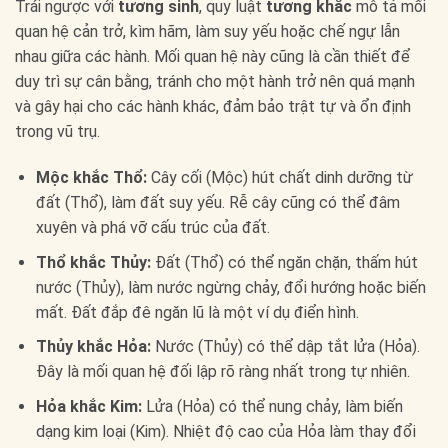
Trái ngược với
tương sinh
, quy luật
tương khắc
mô tả mối
quan hệ cản trở, kìm hãm, làm suy yếu hoặc chế ngự lẫn
nhau giữa các hành. Mối quan hệ này cũng là cần thiết để
duy trì sự cân bằng, tránh cho một hành trở nên quá mạnh
và gây hại cho các hành khác, đảm bảo trật tự và ổn định
trong vũ trụ.
Mộc khắc Thổ:
Cây cối (Mộc) hút chất dinh dưỡng từ
đất (Thổ), làm đất suy yếu. Rễ cây cũng có thể đâm
xuyên và phá vỡ cấu trúc của đất.
Thổ khắc Thủy:
Đất (Thổ) có thể ngăn chặn, thấm hút
nước (Thủy), làm nước ngừng chảy, đổi hướng hoặc biến
mất. Đất đắp đê ngăn lũ là một ví dụ điển hình.
Thủy khắc Hỏa:
Nước (Thủy) có thể dập tắt lửa (Hỏa).
Đây là mối quan hệ đối lập rõ ràng nhất trong tự nhiên.
Hỏa khắc Kim:
Lửa (Hỏa) có thể nung chảy, làm biến
dạng kim loại (Kim). Nhiệt độ cao của Hỏa làm thay đổi