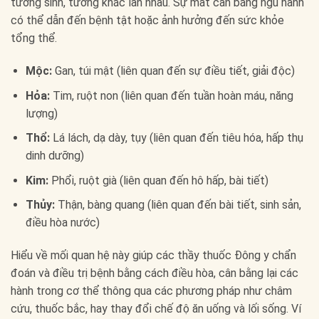
tương sinh, tương khắc lẫn nhau. Sự mất cân bằng ngũ hành
có thể dẫn đến bệnh tật hoặc ảnh hưởng đến sức khỏe
tổng thể.
Mộc:
Gan, túi mật (liên quan đến sự điều tiết, giải độc)
Hỏa:
Tim, ruột non (liên quan đến tuần hoàn máu, năng
lượng)
Thổ:
Lá lách, dạ dày, tụy (liên quan đến tiêu hóa, hấp thụ
dinh dưỡng)
Kim:
Phổi, ruột già (liên quan đến hô hấp, bài tiết)
Thủy:
Thận, bàng quang (liên quan đến bài tiết, sinh sản,
điều hòa nước)
Hiểu về mối quan hệ này giúp các thầy thuốc Đông y chẩn
đoán và điều trị bệnh bằng cách điều hòa, cân bằng lại các
hành trong cơ thể thông qua các phương pháp như châm
cứu, thuốc bắc, hay thay đổi chế độ ăn uống và lối sống. Ví