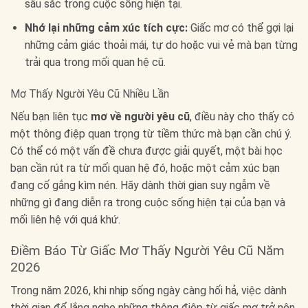
sâu sắc trong cuộc sống hiện tại.
Nhớ lại những cảm xúc tích cực:
Giấc mơ có thể gợi lại
những cảm giác thoải mái, tự do hoặc vui vẻ mà bạn từng
trải qua trong mối quan hệ cũ.
Mơ Thấy Người Yêu Cũ Nhiều Lần
Nếu bạn liên tục
mơ về người yêu cũ
, điều này cho thấy có
một thông điệp quan trọng từ tiềm thức mà bạn cần chú ý.
Có thể có một vấn đề chưa được giải quyết, một bài học
bạn cần rút ra từ mối quan hệ đó, hoặc một cảm xúc bạn
đang cố gắng kìm nén. Hãy dành thời gian suy ngẫm về
những gì đang diễn ra trong cuộc sống hiện tại của bạn và
mối liên hệ với quá khứ.
Điềm Báo Từ Giấc Mơ Thấy Người Yêu Cũ Năm
2026
Trong năm 2026, khi nhịp sống ngày càng hối hả, việc dành
thời gian để lắng nghe những thông điệp từ giấc mơ trở nên