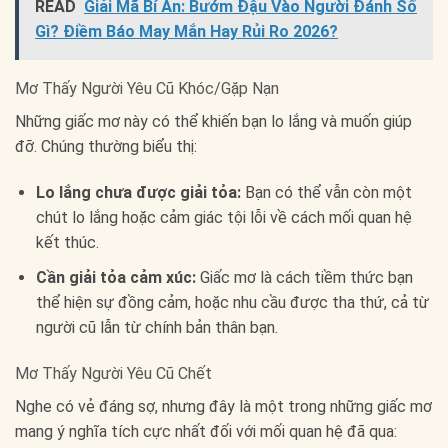
READ
Giải Mã Bí Ẩn: Bướm Đậu Vào Người Đánh Số
Gì? Điềm Báo May Mắn Hay Rủi Ro 2026?
Mơ Thấy Người Yêu Cũ Khóc/Gặp Nạn
Những giấc mơ này có thể khiến bạn lo lắng và muốn giúp
đỡ. Chúng thường biểu thị:
Lo lắng chưa được giải tỏa:
Bạn có thể vẫn còn một
chút lo lắng hoặc cảm giác tội lỗi về cách mối quan hệ
kết thúc.
Cần giải tỏa cảm xúc:
Giấc mơ là cách tiềm thức bạn
thể hiện sự đồng cảm, hoặc nhu cầu được tha thứ, cả từ
người cũ lẫn từ chính bản thân bạn.
Mơ Thấy Người Yêu Cũ Chết
Nghe có vẻ đáng sợ, nhưng đây là một trong những giấc mơ
mang ý nghĩa tích cực nhất đối với mối quan hệ đã qua: