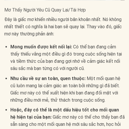
Mơ Thấy Người Yêu Cũ Quay Lại/Tái Hợp
Đây là giấc mơ khiến nhiều người băn khoăn nhất. Nó không
nhất thiết có nghĩa là hai bạn sẽ quay lại. Thay vào đó, giấc
mơ này thường phản ánh:
Mong muốn được kết nối lại:
Có thể bạn đang cảm
thấy thiếu vắng một điều gì đó trong cuộc sống hiện tại
và tiềm thức của bạn đang gợi nhớ về cảm giác kết nối
sâu sắc mà bạn từng có với người cũ.
Nhu cầu về sự an toàn, quen thuộc:
Một mối quan hệ
cũ luôn mang lại cảm giác an toàn bởi những gì đã biết.
Giấc mơ này có thể xuất hiện khi bạn đang đối mặt với
những điều mới mẻ, thử thách trong cuộc sống.
Hoặc, đây có thể là một dấu hiệu tốt cho mối quan
hệ hiện tại của bạn:
Giấc mơ này có thể cho thấy bạn đã
sẵn sàng cho một mối quan hệ mới sâu sắc hơn, học hỏi