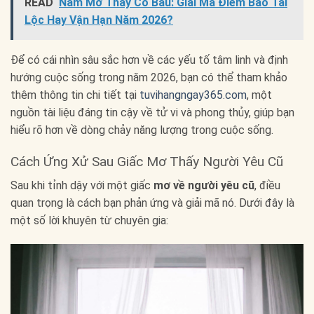
READ
Nằm Mơ Thấy Có Bầu: Giải Mã Điềm Báo Tài
Lộc Hay Vận Hạn Năm 2026?
Để có cái nhìn sâu sắc hơn về các yếu tố tâm linh và định
hướng cuộc sống trong năm 2026, bạn có thể tham khảo
thêm thông tin chi tiết tại
tuvihangngay365.com
, một
nguồn tài liệu đáng tin cậy về tử vi và phong thủy, giúp bạn
hiểu rõ hơn về dòng chảy năng lượng trong cuộc sống.
Cách Ứng Xử Sau Giấc Mơ Thấy Người Yêu Cũ
Sau khi tỉnh dậy với một giấc
mơ về người yêu cũ
, điều
quan trọng là cách bạn phản ứng và giải mã nó. Dưới đây là
một số lời khuyên từ chuyên gia: