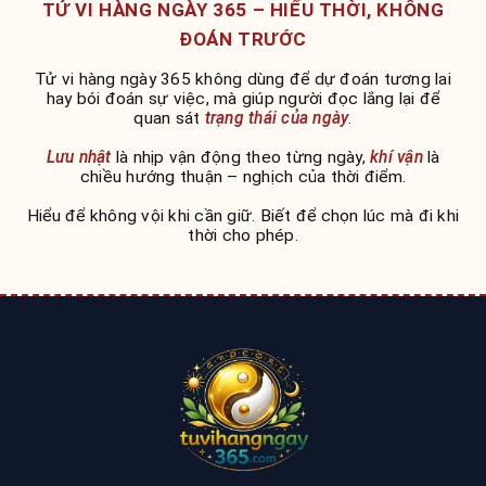
TỬ VI HÀNG NGÀY 365 – HIỂU THỜI, KHÔNG
ĐOÁN TRƯỚC
Tử vi hàng ngày 365 không dùng để dự đoán tương lai
hay bói đoán sự việc, mà giúp người đọc lắng lại để
quan sát
trạng thái của ngày
.
Lưu nhật
là nhịp vận động theo từng ngày,
khí vận
là
chiều hướng thuận – nghịch của thời điểm.
Hiểu để không vội khi cần giữ. Biết để chọn lúc mà đi khi
thời cho phép.