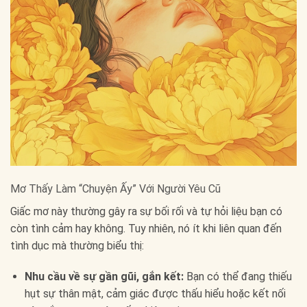
Mơ Thấy Làm “Chuyện Ấy” Với Người Yêu Cũ
Giấc mơ này thường gây ra sự bối rối và tự hỏi liệu bạn có
còn tình cảm hay không. Tuy nhiên, nó ít khi liên quan đến
tình dục mà thường biểu thị:
Nhu cầu về sự gần gũi, gắn kết:
Bạn có thể đang thiếu
hụt sự thân mật, cảm giác được thấu hiểu hoặc kết nối