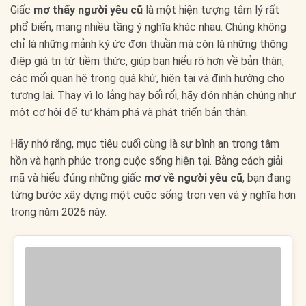
Giấc
mơ thấy người yêu cũ
là một hiện tượng tâm lý rất
phổ biến, mang nhiều tầng ý nghĩa khác nhau. Chúng không
chỉ là những mảnh ký ức đơn thuần mà còn là những thông
điệp giá trị từ tiềm thức, giúp bạn hiểu rõ hơn về bản thân,
các mối quan hệ trong quá khứ, hiện tại và định hướng cho
tương lai. Thay vì lo lắng hay bối rối, hãy đón nhận chúng như
một cơ hội để tự khám phá và phát triển bản thân.
Hãy nhớ rằng, mục tiêu cuối cùng là sự bình an trong tâm
hồn và hạnh phúc trong cuộc sống hiện tại. Bằng cách giải
mã và hiểu đúng những giấc
mơ về người yêu cũ
, bạn đang
từng bước xây dựng một cuộc sống trọn vẹn và ý nghĩa hơn
trong năm 2026 này.