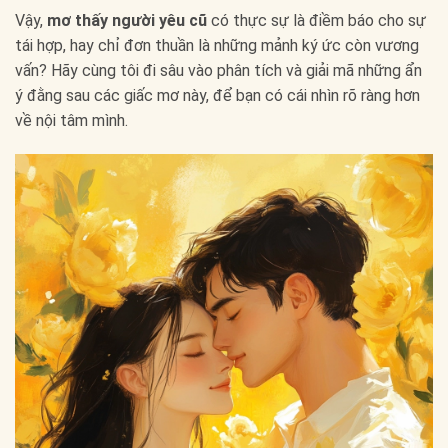
Vậy,
mơ thấy người yêu cũ
có thực sự là điềm báo cho sự
tái hợp, hay chỉ đơn thuần là những mảnh ký ức còn vương
vấn? Hãy cùng tôi đi sâu vào phân tích và giải mã những ẩn
ý đằng sau các giấc mơ này, để bạn có cái nhìn rõ ràng hơn
về nội tâm mình.