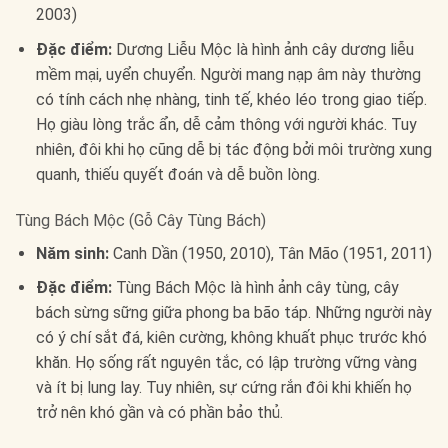
2003)
Đặc điểm:
Dương Liễu Mộc là hình ảnh cây dương liễu
mềm mại, uyển chuyển. Người mang nạp âm này thường
có tính cách nhẹ nhàng, tinh tế, khéo léo trong giao tiếp.
Họ giàu lòng trắc ẩn, dễ cảm thông với người khác. Tuy
nhiên, đôi khi họ cũng dễ bị tác động bởi môi trường xung
quanh, thiếu quyết đoán và dễ buồn lòng.
Tùng Bách Mộc (Gỗ Cây Tùng Bách)
Năm sinh:
Canh Dần (1950, 2010), Tân Mão (1951, 2011)
Đặc điểm:
Tùng Bách Mộc là hình ảnh cây tùng, cây
bách sừng sững giữa phong ba bão táp. Những người này
có ý chí sắt đá, kiên cường, không khuất phục trước khó
khăn. Họ sống rất nguyên tắc, có lập trường vững vàng
và ít bị lung lay. Tuy nhiên, sự cứng rắn đôi khi khiến họ
trở nên khó gần và có phần bảo thủ.