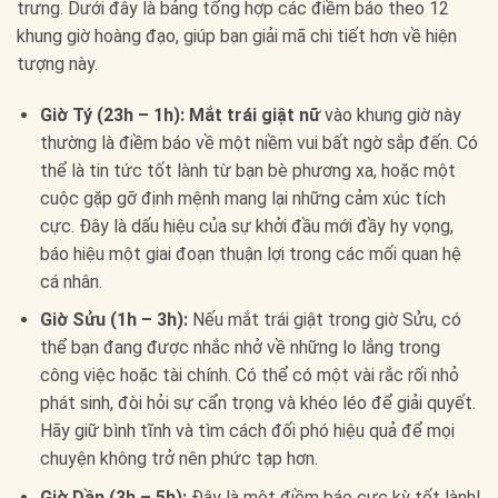
trưng. Dưới đây là bảng tổng hợp các điềm báo theo 12
khung giờ hoàng đạo, giúp bạn giải mã chi tiết hơn về hiện
tượng này.
Giờ Tý (23h – 1h):
Mắt trái giật nữ
vào khung giờ này
thường là điềm báo về một niềm vui bất ngờ sắp đến. Có
thể là tin tức tốt lành từ bạn bè phương xa, hoặc một
cuộc gặp gỡ định mệnh mang lại những cảm xúc tích
cực. Đây là dấu hiệu của sự khởi đầu mới đầy hy vọng,
báo hiệu một giai đoạn thuận lợi trong các mối quan hệ
cá nhân.
Giờ Sửu (1h – 3h):
Nếu mắt trái giật trong giờ Sửu, có
thể bạn đang được nhắc nhở về những lo lắng trong
công việc hoặc tài chính. Có thể có một vài rắc rối nhỏ
phát sinh, đòi hỏi sự cẩn trọng và khéo léo để giải quyết.
Hãy giữ bình tĩnh và tìm cách đối phó hiệu quả để mọi
chuyện không trở nên phức tạp hơn.
Giờ Dần (3h – 5h):
Đây là một điềm báo cực kỳ tốt lành!