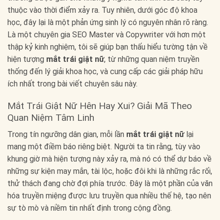
thuộc vào thời điểm xảy ra. Tuy nhiên, dưới góc độ khoa
học, đây lại là một phản ứng sinh lý có nguyên nhân rõ ràng.
Là một chuyên gia SEO Master và Copywriter với hơn một
thập kỷ kinh nghiệm, tôi sẽ giúp bạn thấu hiểu tường tận về
hiện tượng
mắt trái giật nữ
, từ những quan niệm truyền
thống đến lý giải khoa học, và cung cấp các giải pháp hữu
ích nhất trong bài viết chuyên sâu này.
Mắt Trái Giật Nữ Hên Hay Xui? Giải Mã Theo
Quan Niệm Tâm Linh
Trong tín ngưỡng dân gian, mỗi lần
mắt trái giật nữ
lại
mang một điềm báo riêng biệt. Người ta tin rằng, tùy vào
khung giờ mà hiện tượng này xảy ra, mà nó có thể dự báo về
những sự kiện may mắn, tài lộc, hoặc đôi khi là những rắc rối,
thử thách đang chờ đợi phía trước. Đây là một phần của văn
hóa truyền miệng được lưu truyền qua nhiều thế hệ, tạo nên
sự tò mò và niềm tin nhất định trong cộng đồng.