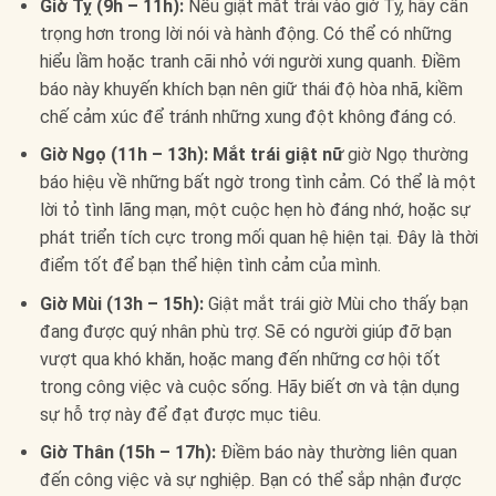
Giờ Tỵ (9h – 11h):
Nếu giật mắt trái vào giờ Tỵ, hãy cẩn
trọng hơn trong lời nói và hành động. Có thể có những
hiểu lầm hoặc tranh cãi nhỏ với người xung quanh. Điềm
báo này khuyến khích bạn nên giữ thái độ hòa nhã, kiềm
chế cảm xúc để tránh những xung đột không đáng có.
Giờ Ngọ (11h – 13h):
Mắt trái giật nữ
giờ Ngọ thường
báo hiệu về những bất ngờ trong tình cảm. Có thể là một
lời tỏ tình lãng mạn, một cuộc hẹn hò đáng nhớ, hoặc sự
phát triển tích cực trong mối quan hệ hiện tại. Đây là thời
điểm tốt để bạn thể hiện tình cảm của mình.
Giờ Mùi (13h – 15h):
Giật mắt trái giờ Mùi cho thấy bạn
đang được quý nhân phù trợ. Sẽ có người giúp đỡ bạn
vượt qua khó khăn, hoặc mang đến những cơ hội tốt
trong công việc và cuộc sống. Hãy biết ơn và tận dụng
sự hỗ trợ này để đạt được mục tiêu.
Giờ Thân (15h – 17h):
Điềm báo này thường liên quan
đến công việc và sự nghiệp. Bạn có thể sắp nhận được