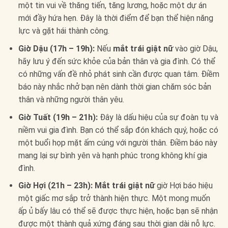
một tin vui về thăng tiến, tăng lương, hoặc một dự án
mới đầy hứa hẹn. Đây là thời điểm để bạn thể hiện năng
lực và gặt hái thành công.
Giờ Dậu (17h – 19h):
Nếu
mắt trái giật nữ
vào giờ Dậu,
hãy lưu ý đến sức khỏe của bản thân và gia đình. Có thể
có những vấn đề nhỏ phát sinh cần được quan tâm. Điềm
báo này nhắc nhở bạn nên dành thời gian chăm sóc bản
thân và những người thân yêu.
Giờ Tuất (19h – 21h):
Đây là dấu hiệu của sự đoàn tụ và
niềm vui gia đình. Bạn có thể sắp đón khách quý, hoặc có
một buổi họp mặt ấm cúng với người thân. Điềm báo này
mang lại sự bình yên và hạnh phúc trong không khí gia
đình.
Giờ Hợi (21h – 23h):
Mắt trái giật nữ
giờ Hợi báo hiệu
một giấc mơ sắp trở thành hiện thực. Một mong muốn
ấp ủ bấy lâu có thể sẽ được thực hiện, hoặc bạn sẽ nhận
được một thành quả xứng đáng sau thời gian dài nỗ lực.