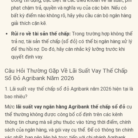
đồng tín dụng, đặc biệt là các điều khoản về lãi suất, phí
phạt chậm trả, quyền và nghĩa vụ của các bên. Nếu có
bất kỳ điểm nào không rõ, hãy yêu cầu cán bộ ngân hàng
giải thích cặn kẽ.
Rủi ro về tài sản thế chấp:
Trong trường hợp không thể
trả nợ, tài sản thế chấp (sổ đỏ) có thể bị ngân hàng xử lý
để thu hồi nợ. Do đó, hãy cân nhắc kỹ lưỡng trước khi
quyết định vay.
Câu Hỏi Thường Gặp Về Lãi Suất Vay Thế Chấp
Sổ Đỏ Agribank Năm 2026
1. Lãi suất vay thế chấp sổ đỏ Agribank năm 2026 hiện tại là
bao nhiêu?
Mức
lãi suất vay ngân hàng Agribank thế chấp sổ đỏ
cụ
thể thường không được công bố cố định trên các kênh
thông tin chung mà sẽ phụ thuộc vào từng thời điểm, chính
sách của ngân hàng, và gói vay cụ thể. Để có thông tin chính
xác nhất, bạn nên liên hệ trực tiếp với chi nhánh Agribank