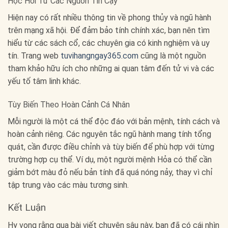
Học Hỏi Từ Các Nguồn Tin Cậy
Hiện nay có rất nhiều thông tin về phong thủy và ngũ hành
trên mạng xã hội. Để đảm bảo tính chính xác, bạn nên tìm
hiểu từ các sách cổ, các chuyên gia có kinh nghiệm và uy
tín. Trang web
tuvihangngay365.com
cũng là một nguồn
tham khảo hữu ích cho những ai quan tâm đến tử vi và các
yếu tố tâm linh khác.
Tùy Biến Theo Hoàn Cảnh Cá Nhân
Mỗi người là một cá thể độc đáo với bản mệnh, tính cách và
hoàn cảnh riêng. Các nguyên tắc ngũ hành mang tính tổng
quát, cần được điều chỉnh và tùy biến để phù hợp với từng
trường hợp cụ thể. Ví dụ, một người mệnh Hỏa có thể cần
giảm bớt màu đỏ nếu bản tính đã quá nóng nảy, thay vì chỉ
tập trung vào các màu tương sinh.
Kết Luận
Hy vọng rằng qua bài viết chuyên sâu này, bạn đã có cái nhìn