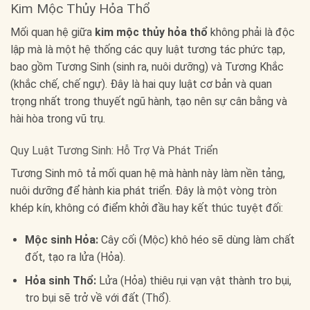
Kim Mộc Thủy Hỏa Thổ
Mối quan hệ giữa
kim mộc thủy hỏa thổ
không phải là độc
lập mà là một hệ thống các quy luật tương tác phức tạp,
bao gồm Tương Sinh (sinh ra, nuôi dưỡng) và Tương Khắc
(khắc chế, chế ngự). Đây là hai quy luật cơ bản và quan
trọng nhất trong thuyết ngũ hành, tạo nên sự cân bằng và
hài hòa trong vũ trụ.
Quy Luật Tương Sinh: Hỗ Trợ Và Phát Triển
Tương Sinh mô tả mối quan hệ mà hành này làm nền tảng,
nuôi dưỡng để hành kia phát triển. Đây là một vòng tròn
khép kín, không có điểm khởi đầu hay kết thúc tuyệt đối:
Mộc sinh Hỏa:
Cây cối (Mộc) khô héo sẽ dùng làm chất
đốt, tạo ra lửa (Hỏa).
Hỏa sinh Thổ:
Lửa (Hỏa) thiêu rụi vạn vật thành tro bụi,
tro bụi sẽ trở về với đất (Thổ).