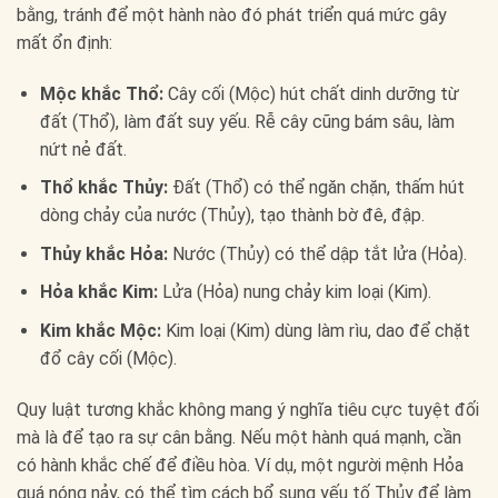
bằng, tránh để một hành nào đó phát triển quá mức gây
mất ổn định:
Mộc khắc Thổ:
Cây cối (Mộc) hút chất dinh dưỡng từ
đất (Thổ), làm đất suy yếu. Rễ cây cũng bám sâu, làm
nứt nẻ đất.
Thổ khắc Thủy:
Đất (Thổ) có thể ngăn chặn, thấm hút
dòng chảy của nước (Thủy), tạo thành bờ đê, đập.
Thủy khắc Hỏa:
Nước (Thủy) có thể dập tắt lửa (Hỏa).
Hỏa khắc Kim:
Lửa (Hỏa) nung chảy kim loại (Kim).
Kim khắc Mộc:
Kim loại (Kim) dùng làm rìu, dao để chặt
đổ cây cối (Mộc).
Quy luật tương khắc không mang ý nghĩa tiêu cực tuyệt đối
mà là để tạo ra sự cân bằng. Nếu một hành quá mạnh, cần
có hành khắc chế để điều hòa. Ví dụ, một người mệnh Hỏa
quá nóng nảy, có thể tìm cách bổ sung yếu tố Thủy để làm