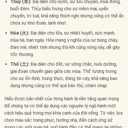
Thủy (水):
Đại diện cho nước, sự lưu chuyển, mùa đông,
buổi đêm. Thủy biểu trưng cho sự mềm mại, uyển
chuyển, trí tuệ, khả năng thích nghi nhưng cũng có thể ẩn
chứa sự khó đoán, lạnh nhạt.
Hỏa (火):
Đại diện cho lửa, sự nhiệt huyết, sức mạnh,
mùa hè, ban ngày. Hỏa mang ý nghĩa của sự bùng cháy,
đam mê, nhiệt tình nhưng đôi khi cũng nóng nảy, dễ gây
tổn thương.
Thổ (土):
Đại diện cho đất, sự vững chắc, nuôi dưỡng,
giai đoạn chuyển giao giữa các mùa. Thổ tượng trưng
cho sự ổn định, trung thực, đáng tin cậy, khả năng bao
dung nhưng cũng có thể quá bảo thủ, chậm chạp.
Hiểu được bản chất của từng hành là nền tảng quan trọng
để chúng ta có thể áp dụng các nguyên lý ngũ hành một
cách hiệu quả trong mọi khía cạnh của đời sống. Từ việc lựa
chọn màu sắc trang phục, hướng nhà, đến cách ứng xử
trong các mối quan hệ, ngũ hành đều có thể mang lại những