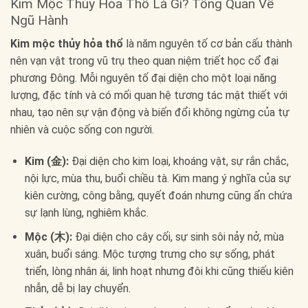
Kim Mộc Thủy Hỏa Thổ Là Gì? Tổng Quan Về
Ngũ Hành
Kim mộc thủy hỏa thổ
là năm nguyên tố cơ bản cấu thành
nên vạn vật trong vũ trụ theo quan niệm triết học cổ đại
phương Đông. Mỗi nguyên tố đại diện cho một loại năng
lượng, đặc tính và có mối quan hệ tương tác mật thiết với
nhau, tạo nên sự vận động và biến đổi không ngừng của tự
nhiên và cuộc sống con người.
Kim (金):
Đại diện cho kim loại, khoáng vật, sự rắn chắc,
nội lực, mùa thu, buổi chiều tà. Kim mang ý nghĩa của sự
kiên cường, công bằng, quyết đoán nhưng cũng ẩn chứa
sự lạnh lùng, nghiêm khắc.
Mộc (木):
Đại diện cho cây cối, sự sinh sôi nảy nở, mùa
xuân, buổi sáng. Mộc tượng trưng cho sự sống, phát
triển, lòng nhân ái, linh hoạt nhưng đôi khi cũng thiếu kiên
nhẫn, dễ bị lay chuyển.