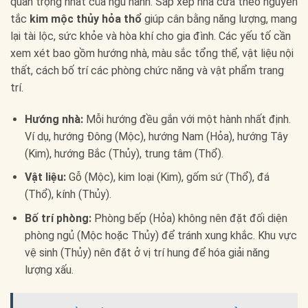
quan trọng nhất của ngũ hành. Sắp xếp nhà cửa theo nguyên
tắc
kim mộc thủy hỏa thổ
giúp cân bằng năng lượng, mang
lại tài lộc, sức khỏe và hòa khí cho gia đình. Các yếu tố cần
xem xét bao gồm hướng nhà, màu sắc tổng thể, vật liệu nội
thất, cách bố trí các phòng chức năng và vật phẩm trang
trí.
Hướng nhà:
Mỗi hướng đều gắn với một hành nhất định.
Ví dụ, hướng Đông (Mộc), hướng Nam (Hỏa), hướng Tây
(Kim), hướng Bắc (Thủy), trung tâm (Thổ).
Vật liệu:
Gỗ (Mộc), kim loại (Kim), gốm sứ (Thổ), đá
(Thổ), kính (Thủy).
Bố trí phòng:
Phòng bếp (Hỏa) không nên đặt đối diện
phòng ngủ (Mộc hoặc Thủy) để tránh xung khắc. Khu vực
vệ sinh (Thủy) nên đặt ở vị trí hung để hóa giải năng
lượng xấu.