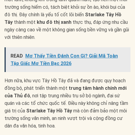
trường sống hiếm có, tách biệt khỏi sự ồn ào, khói bụi của
đô thị. Đây chính là yếu tố cốt lõi biến
Starlake Tây Hồ
Tây
thành một
khu đô thị xanh
thực thụ, đáp ứng nhu cầu
ngày càng cao về một không gian sống bền vững và gần gũi
với thiên nhiên.
READ
Mơ Thấy Tiền Đánh Con Gì? Giải Mã Toàn
Tập Giấc Mơ Tiền Bạc 2026
Hơn nữa, khu vực Tây Hồ Tây đã và đang được quy hoạch
đồng bộ, phát triển thành một
trung tâm hành chính mới
của Thủ đô
, nơi tập trung nhiều trụ sở bộ ngành, đại sứ
quán và các tổ chức quốc tế. Điều này không chỉ nâng tầm
giá trị của
Starlake Tây Hồ Tây
mà còn đảm bảo một môi
trường sống văn minh, an ninh vượt trội và cộng đồng cư
dân đa văn hóa, tinh hoa.