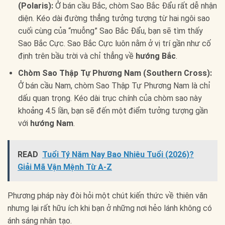
(Polaris):
Ở bán cầu Bắc, chòm Sao Bắc Đẩu rất dễ nhận
diện. Kéo dài đường thẳng tưởng tượng từ hai ngôi sao
cuối cùng của “muỗng” Sao Bắc Đẩu, bạn sẽ tìm thấy
Sao Bắc Cực. Sao Bắc Cực luôn nằm ở vị trí gần như cố
định trên bầu trời và chỉ thẳng về
hướng Bắc
.
Chòm Sao Thập Tự Phương Nam (Southern Cross):
Ở bán cầu Nam, chòm Sao Thập Tự Phương Nam là chỉ
dấu quan trọng. Kéo dài trục chính của chòm sao này
khoảng 4.5 lần, bạn sẽ đến một điểm tưởng tượng gần
với
hướng Nam
.
READ
Tuổi Tý Năm Nay Bao Nhiêu Tuổi (2026)?
Giải Mã Vận Mệnh Từ A-Z
Phương pháp này đòi hỏi một chút kiến thức về thiên văn
nhưng lại rất hữu ích khi bạn ở những nơi hẻo lánh không có
ánh sáng nhân tạo.