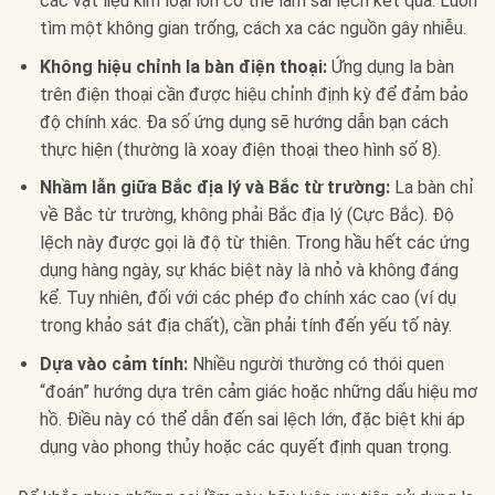
các vật liệu kim loại lớn có thể làm sai lệch kết quả. Luôn
tìm một không gian trống, cách xa các nguồn gây nhiễu.
Không hiệu chỉnh la bàn điện thoại:
Ứng dụng la bàn
trên điện thoại cần được hiệu chỉnh định kỳ để đảm bảo
độ chính xác. Đa số ứng dụng sẽ hướng dẫn bạn cách
thực hiện (thường là xoay điện thoại theo hình số 8).
Nhầm lẫn giữa Bắc địa lý và Bắc từ trường:
La bàn chỉ
về Bắc từ trường, không phải Bắc địa lý (Cực Bắc). Độ
lệch này được gọi là độ từ thiên. Trong hầu hết các ứng
dụng hàng ngày, sự khác biệt này là nhỏ và không đáng
kể. Tuy nhiên, đối với các phép đo chính xác cao (ví dụ
trong khảo sát địa chất), cần phải tính đến yếu tố này.
Dựa vào cảm tính:
Nhiều người thường có thói quen
“đoán” hướng dựa trên cảm giác hoặc những dấu hiệu mơ
hồ. Điều này có thể dẫn đến sai lệch lớn, đặc biệt khi áp
dụng vào phong thủy hoặc các quyết định quan trọng.