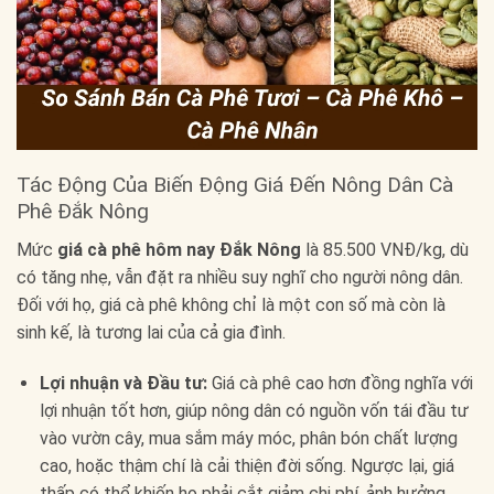
Tác Động Của Biến Động Giá Đến Nông Dân Cà
Phê Đắk Nông
Mức
giá cà phê hôm nay Đắk Nông
là 85.500 VNĐ/kg, dù
có tăng nhẹ, vẫn đặt ra nhiều suy nghĩ cho người nông dân.
Đối với họ, giá cà phê không chỉ là một con số mà còn là
sinh kế, là tương lai của cả gia đình.
Lợi nhuận và Đầu tư:
Giá cà phê cao hơn đồng nghĩa với
lợi nhuận tốt hơn, giúp nông dân có nguồn vốn tái đầu tư
vào vườn cây, mua sắm máy móc, phân bón chất lượng
cao, hoặc thậm chí là cải thiện đời sống. Ngược lại, giá
thấp có thể khiến họ phải cắt giảm chi phí, ảnh hưởng