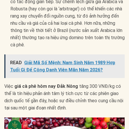
có tác động gián tiếp. Sự chênh lệch giữa giá Arabica và
Robusta (hay còn gọi là ‘arbitrage’) có thể khiến các nhà
rang xay chuyển đổi nguồn cung, từ đó ảnh hưởng đến
nhu cầu và giá của cả hai loại cà phê. Hơn nữa, những
thông tin về thời tiết ở Brazil (nước sản xuất Arabica lớn
nhất) thường tạo ra hiệu ứng domino trên toàn thị trường
cà phê.
READ
Giải Mã Số Mệnh: Nam Sinh Năm 1989 Hợp
Tuổi Gì Để Công Danh Viên Mãn Năm 2026?
Việc
giá cà phê hôm nay Đắk Nông
tăng 300 VNĐ/kg có
thể là tín hiệu phản ánh tâm lý tích cực từ các phiên giao
dịch quốc tế gần đây, hoặc sự điều chỉnh theo cung cầu nội
tại sau một giai đoạn nhất định.