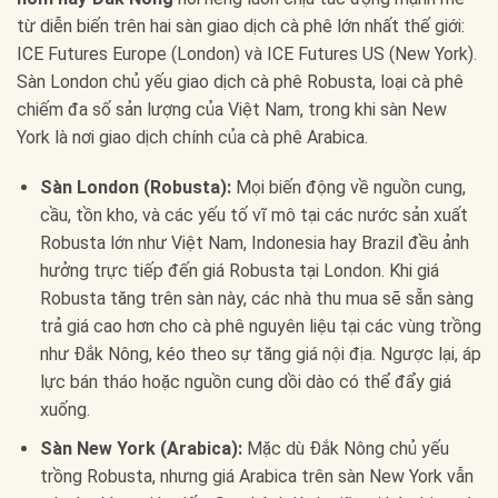
từ diễn biến trên hai sàn giao dịch cà phê lớn nhất thế giới:
ICE Futures Europe (London) và ICE Futures US (New York).
Sàn London chủ yếu giao dịch cà phê Robusta, loại cà phê
chiếm đa số sản lượng của Việt Nam, trong khi sàn New
York là nơi giao dịch chính của cà phê Arabica.
Sàn London (Robusta):
Mọi biến động về nguồn cung,
cầu, tồn kho, và các yếu tố vĩ mô tại các nước sản xuất
Robusta lớn như Việt Nam, Indonesia hay Brazil đều ảnh
hưởng trực tiếp đến giá Robusta tại London. Khi giá
Robusta tăng trên sàn này, các nhà thu mua sẽ sẵn sàng
trả giá cao hơn cho cà phê nguyên liệu tại các vùng trồng
như Đắk Nông, kéo theo sự tăng giá nội địa. Ngược lại, áp
lực bán tháo hoặc nguồn cung dồi dào có thể đẩy giá
xuống.
Sàn New York (Arabica):
Mặc dù Đắk Nông chủ yếu
trồng Robusta, nhưng giá Arabica trên sàn New York vẫn