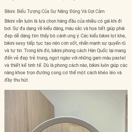
Bikini: Biểu Tượng Của Sự Năng Động Và Gợi Cảm
Bikini vẫn luôn là lựa chọn hàng đầu của nhiều cô gái khi đi
bơi. Sự đa dạng về kiểu dáng, màu sắc và họa tiết giúp phái
đẹp dễ dàng tìm thấy bộ cánh ưng ý. Các kiểu bikini lọt khe,
bikini sexy tiếp tục tạo nên cơn sốt, nhấn mạnh sự quyến rũ
và tự tin. Trong khi đó, bikini phong cách Hàn Quốc lại mang
đến vẻ đẹp trẻ trung, ngọt ngào với những gam màu pastel
và thiết kế tinh tế. Dù là phong cách nào, bikini luôn giúp các
nàng khoe trọn đường cong cơ thể một cách khéo léo và
đầy thu hút.