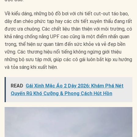
Về kiểu dáng, những bộ đồ bơi với chi tiết cut-out táo bạo,
dây đan chéo phức tạp hay các chi tiết xuyên thấu đang rất
được ưa chuộng. Các chất liệu thân thiện với môi trường, có
khả năng chống nắng UPF cao cũng là một điểm nhấn quan
trọng, thể hiện sự quan tâm đến sức khỏe và vẻ đẹp bền
vững. Các thương hiệu nổi tiếng không ngừng giới thiệu
những bộ sưu tập mới, giúp các cô gái luôn bắt kịp xu hướng
và tỏa sáng khi xuất hiện.
READ
Gái Xinh Mặc Áo 2 Dây 2026: Khám Phá Nét
Quyến Rũ Khó Cưỡng & Phong Cách Hút Hồn