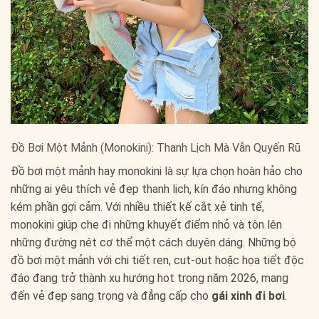
Đồ Bơi Một Mảnh (Monokini): Thanh Lịch Mà Vẫn Quyến Rũ
Đồ bơi một mảnh hay monokini là sự lựa chọn hoàn hảo cho
những ai yêu thích vẻ đẹp thanh lịch, kín đáo nhưng không
kém phần gợi cảm. Với nhiều thiết kế cắt xẻ tinh tế,
monokini giúp che đi những khuyết điểm nhỏ và tôn lên
những đường nét cơ thể một cách duyên dáng. Những bộ
đồ bơi một mảnh với chi tiết ren, cut-out hoặc họa tiết độc
đáo đang trở thành xu hướng hot trong năm 2026, mang
đến vẻ đẹp sang trọng và đẳng cấp cho
gái xinh đi bơi
.