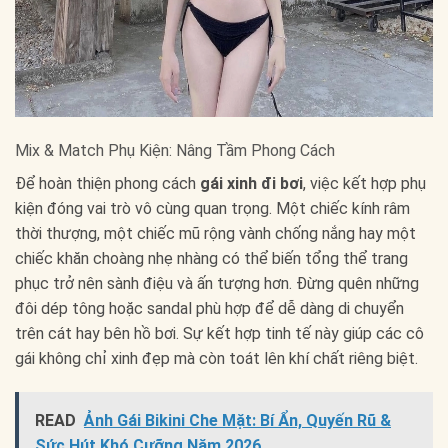
Mix & Match Phụ Kiện: Nâng Tầm Phong Cách
Để hoàn thiện phong cách
gái xinh đi bơi
, việc kết hợp phụ
kiện đóng vai trò vô cùng quan trọng. Một chiếc kính râm
thời thượng, một chiếc mũ rộng vành chống nắng hay một
chiếc khăn choàng nhẹ nhàng có thể biến tổng thể trang
phục trở nên sành điệu và ấn tượng hơn. Đừng quên những
đôi dép tông hoặc sandal phù hợp để dễ dàng di chuyển
trên cát hay bên hồ bơi. Sự kết hợp tinh tế này giúp các cô
gái không chỉ xinh đẹp mà còn toát lên khí chất riêng biệt.
READ
Ảnh Gái Bikini Che Mặt: Bí Ẩn, Quyến Rũ &
Sức Hút Khó Cưỡng Năm 2026