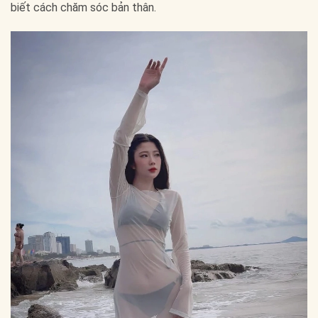
biết cách chăm sóc bản thân.