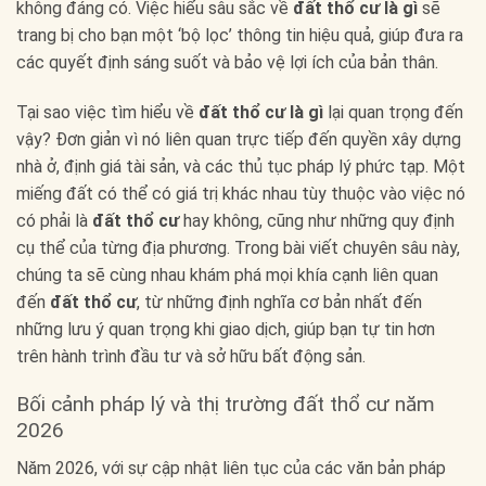
không đáng có. Việc hiểu sâu sắc về
đất thổ cư là gì
sẽ
trang bị cho bạn một ‘bộ lọc’ thông tin hiệu quả, giúp đưa ra
các quyết định sáng suốt và bảo vệ lợi ích của bản thân.
Tại sao việc tìm hiểu về
đất thổ cư là gì
lại quan trọng đến
vậy? Đơn giản vì nó liên quan trực tiếp đến quyền xây dựng
nhà ở, định giá tài sản, và các thủ tục pháp lý phức tạp. Một
miếng đất có thể có giá trị khác nhau tùy thuộc vào việc nó
có phải là
đất thổ cư
hay không, cũng như những quy định
cụ thể của từng địa phương. Trong bài viết chuyên sâu này,
chúng ta sẽ cùng nhau khám phá mọi khía cạnh liên quan
đến
đất thổ cư
, từ những định nghĩa cơ bản nhất đến
những lưu ý quan trọng khi giao dịch, giúp bạn tự tin hơn
trên hành trình đầu tư và sở hữu bất động sản.
Bối cảnh pháp lý và thị trường đất thổ cư năm
2026
Năm 2026, với sự cập nhật liên tục của các văn bản pháp