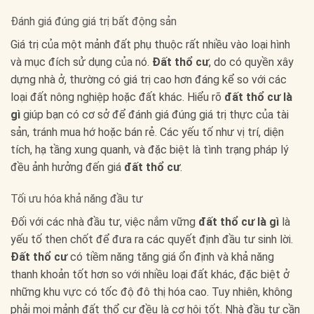
Đánh giá đúng giá trị bất động sản
Giá trị của một mảnh đất phụ thuộc rất nhiều vào loại hình
và mục đích sử dụng của nó.
Đất thổ cư
, do có quyền xây
dựng nhà ở, thường có giá trị cao hơn đáng kể so với các
loại đất nông nghiệp hoặc đất khác. Hiểu rõ
đất thổ cư là
gì
giúp bạn có cơ sở để đánh giá đúng giá trị thực của tài
sản, tránh mua hớ hoặc bán rẻ. Các yếu tố như vị trí, diện
tích, hạ tầng xung quanh, và đặc biệt là tình trạng pháp lý
đều ảnh hưởng đến giá
đất thổ cư
.
Tối ưu hóa khả năng đầu tư
Đối với các nhà đầu tư, việc nắm vững
đất thổ cư là gì
là
yếu tố then chốt để đưa ra các quyết định đầu tư sinh lời.
Đất thổ cư
có tiềm năng tăng giá ổn định và khả năng
thanh khoản tốt hơn so với nhiều loại đất khác, đặc biệt ở
những khu vực có tốc độ đô thị hóa cao. Tuy nhiên, không
phải mọi mảnh đất thổ cư đều là cơ hội tốt. Nhà đầu tư cần