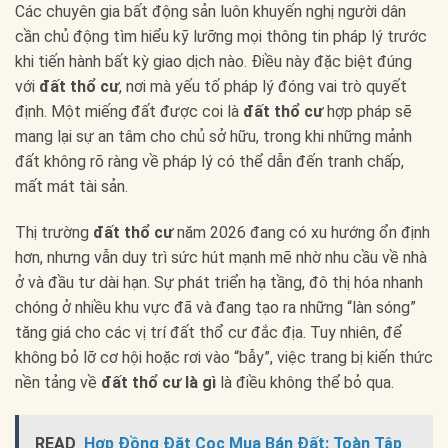
Các chuyên gia bất động sản luôn khuyến nghị người dân
cần chủ động tìm hiểu kỹ lưỡng mọi thông tin pháp lý trước
khi tiến hành bất kỳ giao dịch nào. Điều này đặc biệt đúng
với
đất thổ cư
, nơi mà yếu tố pháp lý đóng vai trò quyết
định. Một miếng đất được coi là
đất thổ cư
hợp pháp sẽ
mang lại sự an tâm cho chủ sở hữu, trong khi những mảnh
đất không rõ ràng về pháp lý có thể dẫn đến tranh chấp,
mất mát tài sản.
Thị trường
đất thổ cư
năm 2026 đang có xu hướng ổn định
hơn, nhưng vẫn duy trì sức hút mạnh mẽ nhờ nhu cầu về nhà
ở và đầu tư dài hạn. Sự phát triển hạ tầng, đô thị hóa nhanh
chóng ở nhiều khu vực đã và đang tạo ra những “làn sóng”
tăng giá cho các vị trí đất thổ cư đắc địa. Tuy nhiên, để
không bỏ lỡ cơ hội hoặc rơi vào “bẫy”, việc trang bị kiến thức
nền tảng về
đất thổ cư là gì
là điều không thể bỏ qua.
READ
Hợp Đồng Đặt Cọc Mua Bán Đất: Toàn Tập