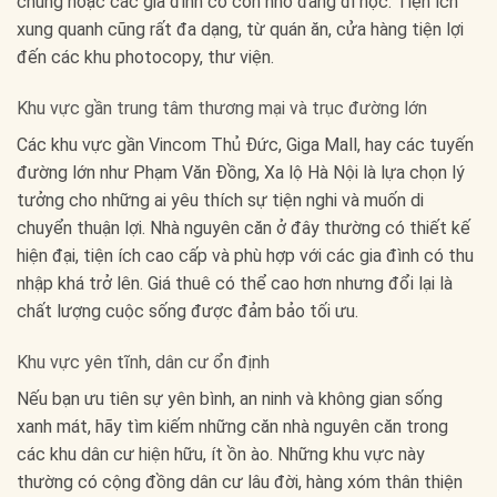
chung hoặc các gia đình có con nhỏ đang đi học. Tiện ích
xung quanh cũng rất đa dạng, từ quán ăn, cửa hàng tiện lợi
đến các khu photocopy, thư viện.
Khu vực gần trung tâm thương mại và trục đường lớn
Các khu vực gần Vincom Thủ Đức, Giga Mall, hay các tuyến
đường lớn như Phạm Văn Đồng, Xa lộ Hà Nội là lựa chọn lý
tưởng cho những ai yêu thích sự tiện nghi và muốn di
chuyển thuận lợi. Nhà nguyên căn ở đây thường có thiết kế
hiện đại, tiện ích cao cấp và phù hợp với các gia đình có thu
nhập khá trở lên. Giá thuê có thể cao hơn nhưng đổi lại là
chất lượng cuộc sống được đảm bảo tối ưu.
Khu vực yên tĩnh, dân cư ổn định
Nếu bạn ưu tiên sự yên bình, an ninh và không gian sống
xanh mát, hãy tìm kiếm những căn nhà nguyên căn trong
các khu dân cư hiện hữu, ít ồn ào. Những khu vực này
thường có cộng đồng dân cư lâu đời, hàng xóm thân thiện