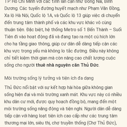
TP. Hồ Chí Minh với các tỉnh lân cận như Đồng Nai, Bình
Dương. Các tuyến đường huyết mạch như Phạm Văn Đồng,
Xa lộ Hà Nội, Quốc lộ 1A, và Quốc lộ 13 giúp việc di chuyển
đến trung tâm thành phố và các khu vực khác vô cùng
thuận tiện. Đặc biệt, hệ thống Metro số 1 Bến Thành – Suối
Tiên đi vào hoạt động đã và đang tạo ra một cú hích lớn
cho hạ tầng giao thông, giúp cư dân dễ dàng tiếp cận các
khu vực trọng yếu mà không lo tắc đường. Điều này không
chỉ tiết kiệm thời gian mà còn nâng cao chất lượng cuộc
sống cho người
thuê nhà nguyên căn Thủ Đức
.
Môi trường sống lý tưởng và tiện ích đa dạng
Thủ Đức nổi bật với sự kết hợp hài hòa giữa không gian
sống hiện đại và môi trường xanh mát. Khu vực này có nhiều
khu dân cư mới, được quy hoạch đồng bộ, mang đến một
môi trường sống năng động và tiện nghi. Người dân dễ dàng
tiếp cận với hàng loạt tiện ích cao cấp như các trung tâm
thương mại lớn, siêu thị, chợ truyền thống (Chợ Thủ Đức),